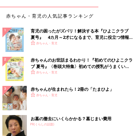
マタニティ＆ベビーフェスタで大好評だったアイテム。ウィンド
赤ちゃん・育児の人気記事ランキング
ウボックス入りなので、ギフトとしてそのままプレゼントするこ
とも。ピカチュウの帽子を被った赤ちゃんの姿は、これ以上ない
ほどかわいい！！（ギフトセット¥6,900）
育児の困ったがズバリ！解決する本『ひよこクラブ
夏号』 4カ月～2才になるまで、育児に役立つ情報が
いっぱい！
赤ちゃん・育児
ふわふわの触り心地がたまらない！ラトル＆ソック
ス
赤ちゃんのお世話まるわかり！『初めてのひよこクラ
ブ 夏号』〈巻頭大特集〉初めての授乳がうまくい
く！ おっぱい・ミルクの基本と夏のトラブル 解決テ
赤ちゃん・育児
ク
赤ちゃんが生まれたら！2冊の「たまひよ」
赤ちゃん・育児
お墓の撤去にいくらかかる？墓じまい費用
PR(くらしの話題)