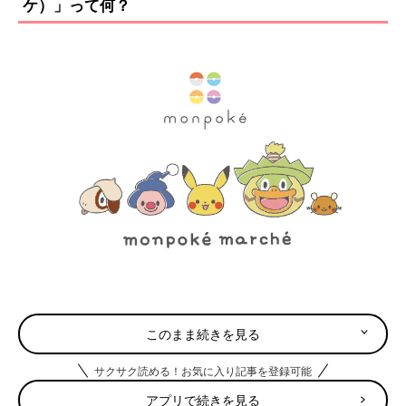
ケ）」って何？
©2019 Pokémon. ©1995-2019 Nintendo/Creatures Inc./GAME FREAK inc.
このまま続きを見る
「monpoké（モンポケ）」は、新世代のママやパパに向けた、
ポケモン公式のベビーブランドです。犬印本舗やコンビ、セキグ
サクサク読める！お気に入り記事を登録可能
チなど、信頼感のある大手メーカーが手がける商品はどれも高品
アプリで続きを見る