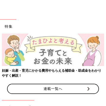
特集
柔らかく上質な触り心地で優しく包みこんでくれるスリーパー。
妊娠・出産・育児にかかる費用やもらえる補助金・助成金をわかり
湯冷めや寝冷えから赤ちゃんを守ってくれます。表はピカチュウ
やすく解説！
の刺繍、裏はモンスターボール柄のリバーシブル仕様！（スリー
パー¥6,900）
連載一覧へ
ギフトでも自宅でも使える商品、どこで買える？