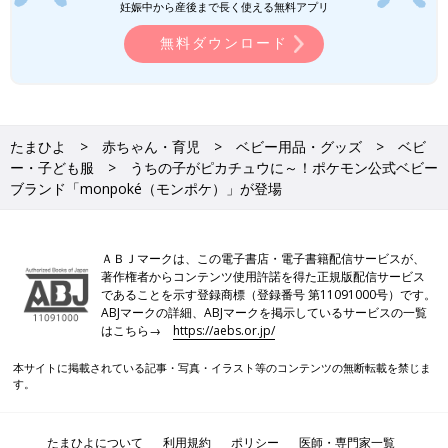
妊娠中から産後まで長く使える無料アプリ
写真提供／monpoké Official Twitter
無料ダウンロード
文／華井由利奈
たまひよ
赤ちゃん・育児
ベビー用品・グッズ
ベビ
ー・子ども服
うちの子がピカチュウに～！ポケモン公式ベビー
ブランド「monpoké（モンポケ）」が登場
ＡＢＪマークは、この電子書店・電子書籍配信サービスが、
著作権者からコンテンツ使用許諾を得た正規版配信サービス
であることを示す登録商標（登録番号 第11091000号）です。
ABJマークの詳細、ABJマークを掲示しているサービスの一覧
はこちら→
https://aebs.or.jp/
本サイトに掲載されている記事・写真・イラスト等のコンテンツの無断転載を禁じま
す。
たまひよについて
利用規約
ポリシー
医師・専門家一覧