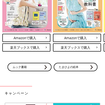
け」がプレゼントされます。
※プレゼントはなくなり次第終了。予めご了承ください。
monpoké marché（モンポケマルシェ）
新宿髙島屋9階 中央エスカレーター前
2019年7月17日（水）～7月30日（火）
Amazonで購入
Amazonで購入
※7月28日（日）、ピカチュウのグリーティングイベント実施予
定
楽天ブックスで購入
楽天ブックスで購入
日本橋髙島屋S.C.本館5階 ハローベビーサロン
2019年7月17日（水）～7月30日（火）
ムック書籍
たまひよの絵本
横浜髙島屋6階 特設会場
2019年7月31日（水）～8月13日（火）
※8月10日（土）、ピカチュウのグリーティングイベント実施予
定
キャンペーン
マルイファミリー溝口8階 犬印マタニティ＆ベビー マルイ溝口
店