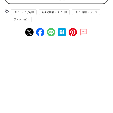
質。ギフトにも喜ばれるデザインがそろっています。
今回ピックアップするのは、マタニティ用品やベビーグッズでお
ベビー・子ども服
新生児肌着・ベビー服
ベビー用品・グッズ
なじみの犬印本舗がデザインした商品。思わず写真を撮りたくな
ファッション
るかわいいウェアや、肌触りにこだわったグッズなど、魅力あふ
れる商品を厳選して紹介します！
ピカチュウに変身！エプロンスーツと帽子のギフト
セット