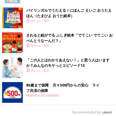
バイリンガルでうたえる！にほんご えいご おうたえ
ほん（たまひよ おうた絵本）
この投稿をInstagramで見る
赤ちゃん・育児
さわると絵がでる ふしぎ絵本「でてこい でてこい お
べんとうなーんだ？」
赤ちゃん・育児
「この人とはわかりあえない！」と思う人はいます
か？みんなのモヤっとエピソード13
赤ちゃん・育児
ふくふく＊白血病ママさん(@fukufuku_diary)がシェアした投稿
-
85歳まで保障 月々500円からの安心 ライ
こちらはふくふくさんが白血病と診断される前のエピソード。マ
フ共済の保障
マが倒れてしまった時の子ども達の意外な行動が描かれていま
PR(愛知県共済生活協同組合)
す。いつもはじっとしていられない子供達ですが、この時ばかり
はママの側から離れず泣き続ける姿に思わず涙が…。①～③ま
で、ぜひ見てみてください。
Recommended by