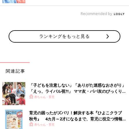
ふくふく＊白血病ママさん(@fukufuku_diary)がシェアした投稿
-
Recommended by
そんなずっしりしぃくんのことが大好きなのが、お姉ちゃんのぽ
んちゃん。
幼稚園
の帰りに「早く帰ろう！」と急ぐぽんちゃんは
しぃくんに一刻も早く会いたいそうですが…!?こちらは思わずク
ランキングをもっと見る
スっと笑えるエピソードです。
ママが倒れた！子ども達の意外な行動
関連記事
「子どもを注意しない」「ありがた迷惑なおさがり」
「えっ、ライバル視?!」 ママ友・パパ友のびっくりエ
ピソード
赤ちゃん・育児
育児の困ったがズバリ！解決する本『ひよこクラブ
秋号』 4カ月～2才になるまで、育児に役立つ情報が
いっぱい！
赤ちゃん・育児