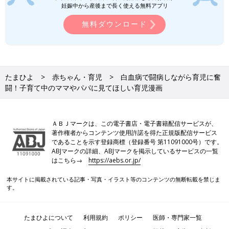
妊娠中から産後まで長く使える無料アプリ
この投稿をInstagramで見る
無料ダウンロード
たまひよ
赤ちゃん・育児
白血病で闘病しながら育児に奮
闘！子育て中のママやパパに見てほしい育児漫画
ＡＢＪマークは、この電子書店・電子書籍配信サービスが、
著作権者からコンテンツ使用許諾を得た正規版配信サービス
ふくふく＊白血病ママさん(@fukufuku_diary)がシェアした投稿
-
であることを示す登録商標（登録番号 第11091000号）です。
ABJマークの詳細、ABJマークを掲示しているサービスの一覧
かわいすぎるグッドルッキングガイ(？)2人に挟まれ、幸せいっ
はこちら→
https://aebs.or.jp/
ぱいの毎日を送るふくふくさん。 育児は大変なことももちろん
本サイトに掲載されている記事・写真・イラスト等のコンテンツの無断転載を禁じま
多いですが、こういう瞬間がたまらないんですよね！
す。
育児中のエピソードだけでなく、闘病や出産についてのエピソー
ドも掲載されているふくふく。子育てや命についての大切なこと
たまひよについて
利用規約
ポリシー
医師・専門家一覧
を再確認させられるアカウントです。毎日の育児に奮闘中のパ