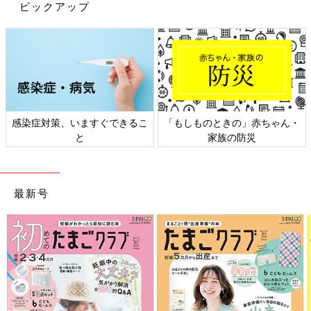
ピックアップ
ふくふく＊白血病ママさん(@fukufuku_diary)がシェアした投稿
-
感染症対策、いますぐできるこ
「もしものときの」赤ちゃん・
白血病と宣告された時のふくふくさんの気持ちがリアルに描かれ
と
家族の防災
たエピソード。①から③までありますが、こちらの①は「もうす
ぐ死ぬとしたら、残りの時間を家族とどう過ごすか」を考えたエ
ピソードです。当たり前に感じている“明日”がどれほど大切なの
か、考えさせられるお話です。
最新号
頑張らない育児