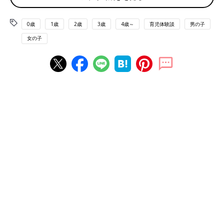
0歳
1歳
2歳
3歳
4歳～
育児体験談
男の子
女の子
ふくふく＊白血病ママさん(@fukufuku_diary)がシェアした投稿
-
しぃくんは食べるが大好きで、すくすく成長中♪ ずっしり体型を
見越して大きめのパジャマを買ったつもりが、まさかのピチピチ
サイズだったそうな。子供服のサイズのムラは育児あるあるです
よね…。結局、後日また別のパジャマを購入しなおしたとのこと
です(笑)
あいたい！