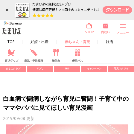
×
内祝い
SHOP
メニュー
TOP
妊娠・出産
赤ちゃん・育児
妊活
育児グッズ
病気・予防接種
離乳食
優待パス
ひよこクラブ
アプリ
SNS
キャンペーン
写真スタジオ
白血病で闘病しながら育児に奮闘！子育て中の
ママやパパに見てほしい育児漫画
2019/09/08
更新