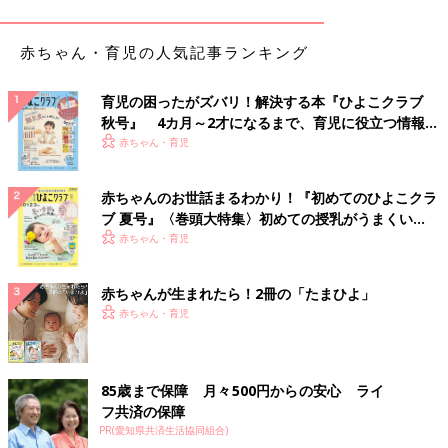
赤ちゃん・育児の人気記事ランキング
育児の困ったがズバリ！解決する本『ひよこクラブ
秋号』 4カ月～2才になるまで、育児に役立つ情報が
いっぱい！
赤ちゃん・育児
赤ちゃんのお世話まるわかり！『初めてのひよこクラ
ブ 夏号』〈巻頭大特集〉初めての授乳がうまくい
く！ おっぱい・ミルクの基本と夏のトラブル 解決テ
赤ちゃん・育児
この投稿をInstagramで見る
ク
赤ちゃんが生まれたら！2冊の「たまひよ」
赤ちゃん・育児
85歳まで保障 月々500円からの安心 ライ
フ共済の保障
PR(愛知県共済生活協同組合)