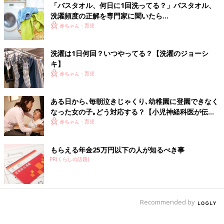
「バスタオル、何日に1回洗ってる？」バスタオル、
洗濯＆乾燥は毎日しているのですが、
洗濯頻度の正解を専門家に聞いたら…
洗濯物畳みをさぼっているのでバスタオルが脱衣所にな
赤ちゃん・育児
い・・・！！
なんてことが多々あります。
この日は夫もバスタオルを準備するのを忘れてしまったらしく1
洗濯は1日何回？いつやってる？【洗濯のジョーシ
キ】
人ワタワタしていたら・・・
赤ちゃん・育児
ある日から､毎朝泣きじゃくり､幼稚園に登園できなく
なった女の子｡どう対応する？【小児神経科医が伝え
る〜親子のゆくり〜】
赤ちゃん・育児
もらえる年金25万円以下の人が知るべき事
PR(くらしの話題)
Recommended by