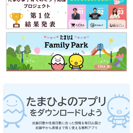
関連記事：父と娘のＷｉｎ－Ｗｉｎな関係？！【なかよし兄妹日
記vol.38】
■hibik（ヒビック）
２人の子どもを持つワーママとしても毎日奮闘中。趣味は名前ワ
ッペン作り。
・ひーくん／2013年12月まれの男の子
・すーちゃん／2016年4月生まれの女の子
■Instagram：＠hibik0511
前の話
次の話
演技力は子役並
一覧
5才長男のなわとび訓
み？！涙アピールを
練！一緒に練習して気
受け流してみた
が付いたこと【なかよ
ら・・・【なかよし
し兄妹日記vol.41】
兄妹日記vol.39】
妊娠日数や生後日数に合った情報を毎日お届け
妊娠中から産後まで長く使える無料アプリ