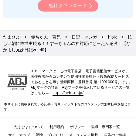
無料ダウンロード
たまひよ
赤ちゃん・育児
日記・マンガ
hibik
忙
しい朝に救世主現る！！すーちゃんの神対応にとーたん感激！【な
かよし兄妹日記vol.40】
ＡＢＪマークは、この電子書店・電子書籍配信サービスが、
著作権者からコンテンツ使用許諾を得た正規版配信サービス
であることを示す登録商標（登録番号 第11091000号）です。
ABJマークの詳細、ABJマークを掲示しているサービスの一覧
はこちら→
https://aebs.or.jp/
本サイトに掲載されている記事・写真・イラスト等のコンテンツの無断転載を禁じま
す。
たまひよについて
利用規約
ポリシー
医師・専門家一覧
サイトマップ
調査・プレスリリース・メディア掲載
広告のご相談