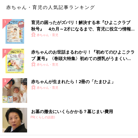
赤ちゃん・育児の人気記事ランキング
育児の困ったがズバリ！解決する本『ひよこクラブ
秋号』 4カ月～2才になるまで、育児に役立つ情報が
いっぱい！
赤ちゃん・育児
赤ちゃんのお世話まるわかり！『初めてのひよこクラ
ブ 夏号』〈巻頭大特集〉初めての授乳がうまくい
く！ おっぱい・ミルクの基本と夏のトラブル 解決テ
赤ちゃん・育児
ク
赤ちゃんが生まれたら！2冊の「たまひよ」
汗びっしょりのまま登園＆出社するのが相当嫌だったらしく
赤ちゃん・育児
最近はパパッと子どもたちの準備を済ませた後、
自由に遊ばせている間にサクッとシャワーを浴びてスッキリする
ようにしているようです。
お墓の撤去にいくらかかる？墓じまい費用
PR(くらしの話題)
スッキリさっぱり！…と思ったら！！そしてまさか
の救世主現る！！