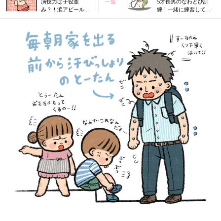
演技力は子役並
一覧
5才長男のなわとび訓
み？！涙アピールを
練！一緒に練習して気
受け流してみた
が付いたこと【なかよ
ら・・・【なかよし
し兄妹日記vol.41】
兄妹日記vol.39】