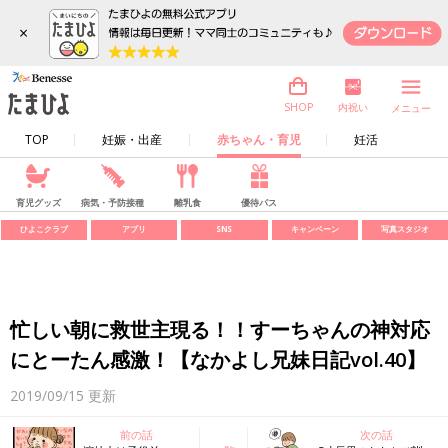
×
内祝い
SHOP
メニュー
TOP
妊娠・出産
赤ちゃん・育児
妊活
育児グッズ
病気・予防接種
離乳食
優待パス
ひよこクラブ
アプリ
SNS
キャンペーン
写真スタジオ
忙しい朝に救世主現る！！すーちゃんの神対応
にとーたん感激！【なかよし兄妹日記vol.40】
2019/09/15
更新
前の話
次の話