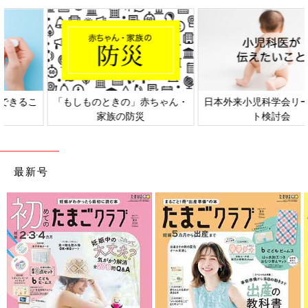
すーちゃんが救世主だったのです・・・！！
何も助けを求めていなかったのに、
夫がお風呂に入っている間にバスタオルを洗濯物の山から探し、
日本外来小児科学会リーフレッ
六星占術 細木かおりさんの人生
脱衣所まで持っていってくれて、そっと置いておいてくれたので
ト検討会
相談
す・・・！！
この神対応には夫も感動したとその日の帰宅後嬉しそうに教えて
くれました。
最新号
ムスメ、MY LOVE！！