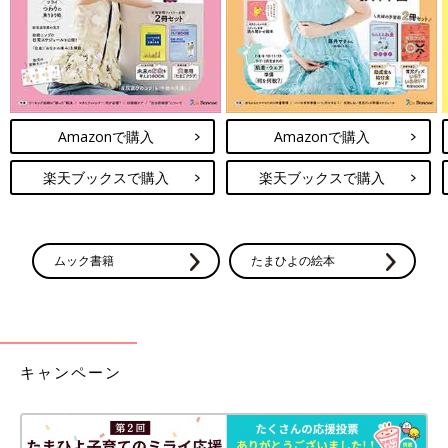
Amazonで購入
Amazonで購入
楽天ブックスで購入
楽天ブックスで購入
ムック書籍
たまひよの絵本
もともと「ムスメLOVE！！」の夫だったのですが、
この日の境にさらに「ムスメLOVE！！」に拍車がかかりまし
た。
キャンペーン
私もすーちゃんのさりげない気づかいとやさしさに
「私もこうならないとなぁ～あはは～」
と思うきっかけになりました(笑)