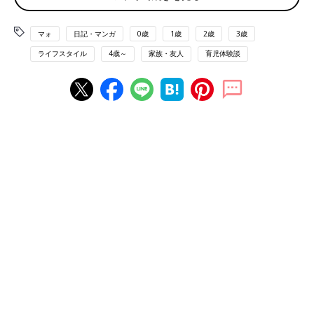
マォ
日記・マンガ
0歳
1歳
2歳
3歳
ライフスタイル
4歳～
家族・友人
育児体験談