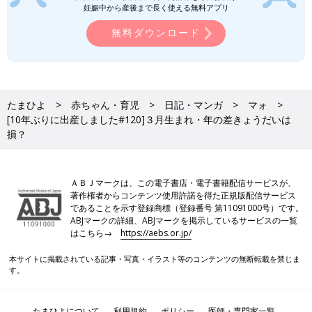
妊娠中から産後まで長く使える無料アプリ
無料ダウンロード
たまひよ
赤ちゃん・育児
日記・マンガ
マォ
[10年ぶりに出産しました#120]３月生まれ・年の差きょうだいは
損？
ＡＢＪマークは、この電子書店・電子書籍配信サービスが、
著作権者からコンテンツ使用許諾を得た正規版配信サービス
であることを示す登録商標（登録番号 第11091000号）です。
ABJマークの詳細、ABJマークを掲示しているサービスの一覧
はこちら→
https://aebs.or.jp/
本サイトに掲載されている記事・写真・イラスト等のコンテンツの無断転載を禁じま
す。
たまひよについて
利用規約
ポリシー
医師・専門家一覧