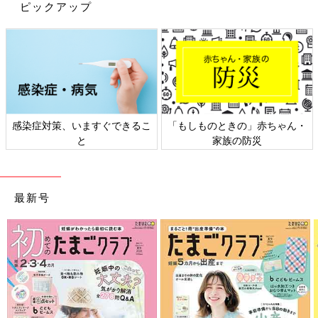
ピックアップ
児童手当、いただけるだけ有り難い！それは本当にすごく感謝し
ています。
が、なんか３月生まれって、損してるように思えちゃう！
だって同い年の４月生まれさんは、３月生まれより11か月分も多
くもらえるんだよ？
なんで支給は年度末までなの～！誕生月で区切ろうよ～！
感染症対策、いますぐできるこ
「もしものときの」赤ちゃん・
と
家族の防災
４月生まれは早く生まれてる分お金もかかるとか、３月生まれは
義務教育の終了も社会に出るのも早いとかはわかるんですけど
ね。将来定年退職が４月生まれより１年近く先だからむしろ得♪
最新号
っていうのは、何十年も先すぎて実感わきませんけど(笑)
第３子の考え方もね、わかりますよ、高校卒業したら働いてたり
しますもんね。もうそんなお金かかんないだろってね。それもわ
かるんですけど、たった３年後にはもう次女は第２子扱いになっ
ちゃうことに気づいて、ちょっとショック。これも年の差きょう
だいの末っ子あるあるでしょうか。
第３子はいつまでも第３子扱いにしてほしい～！