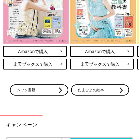
以上、私の欲望が丸出しな回でした(笑)
次回に続く。
・
[10年ぶりに出産しました]記事一覧
Amazonで購入
Amazonで購入
・
たまひよONLINEの育児マンガ一覧はこちら
[マォ]
楽天ブックスで購入
楽天ブックスで購入
ムック書籍
たまひよの絵本
静岡の田舎町在住。
キャンペーン
高校1年生の長女、中学1年生の長男、10年ぶりに妊娠・出産し
た末っ子の次女はもう2歳！