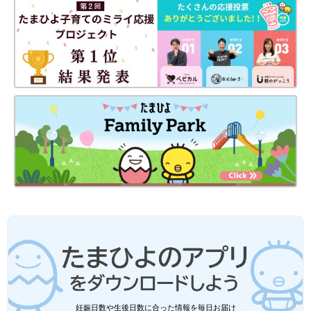
妊娠・育児の記録を（
インスタグラム
）にて公開中。
●
Twitter／@maoppachi
●
webサイト／maoppachi
前の話
次の話
[10年ぶりに出産しま
一覧
【マンガ】結婚16周年
した#119]ことばの遅
を迎えましたが…、離
い次女だけど
婚しました
妊娠日数や生後日数に合った情報を毎日お届け