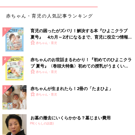
赤ちゃん・育児の人気記事ランキング
育児の困ったがズバリ！解決する本『ひよこクラブ
夏号』 4カ月～2才になるまで、育児に役立つ情報が
いっぱい！
赤ちゃん・育児
赤ちゃんのお世話まるわかり！『初めてのひよこクラ
ブ 夏号』〈巻頭大特集〉初めての授乳がうまくい
く！ おっぱい・ミルクの基本と夏のトラブル 解決テ
赤ちゃん・育児
ク
赤ちゃんが生まれたら！2冊の「たまひよ」
赤ちゃん・育児
お墓の撤去にいくらかかる？墓じまい費用
PR(くらしの話題)