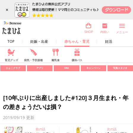
×
内祝い
SHOP
メニュー
TOP
妊娠・出産
赤ちゃん・育児
妊活
育児グッズ
病気・予防接種
離乳食
優待パス
ひよこクラブ
アプリ
SNS
キャンペーン
写真スタジオ
[10年ぶりに出産しました#120]３月生まれ・年
の差きょうだいは損？
2019/09/19
更新
前の話
次の話