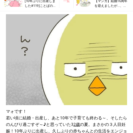
[10年ぶりに出産しま
一覧
【マンガ】結婚16周年
した#119]ことばの遅
を迎えましたが…、離
い次女だけど
婚しました
マォです！
若い頃に結婚・出産し、あと10年で子育ても終わる～、そしたら
のんびり過ごすぞ～♪と思っていた3
2歳
の夏。まさかの３人目妊
娠！10年ぶりに出産し、久しぶりの赤ちゃんとの生活をエンジョ