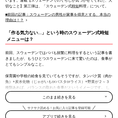
います。連載【スウェーデンでのくらしが気づかせてくれた、大
切なこと】第三弾は、「スウェーデン式
時短
料理」について。
■前回の記事：スウェーデンの男性が家事を得意とする、本当の
理由は！？
「作る気力ない…」という時のスウェーデン式時短
メニューは？
前回、スウェーデンではパパも頻繁に料理をするという記事を書
きましたが、もうひとつスウェーデンに来て驚いたのは、食事が
とてもシンプルなこと。
保育園や学校の給食を見ていてもそうですが、タンパク質（肉か
魚）+炭水化物（じゃがいもorパスタorライス）+野菜が２～３
種類あれば、バランスの取れた食事だというイメージです。 し
かも野菜は、きゅうりやにんじん、赤いパプリカ、トマトやコー
このまま続きを見る
ンなど、子どもの好きな野菜を切っただけ。ちなみに保育園でも
毎日必ず切っただけの野菜が給食に出ていて、マヨネーズやドレ
サクサク読める！お気に入り記事を登録可能
ッシングもかけません。うちの子もすっかりそれに順応してしま
い、家で頑張って手の込んだ味つけのサラダを作ってもむしろ食
アプリで続きを見る