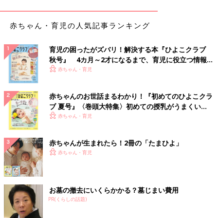
り採れないスウェーデン。今はさすがにスーパーに行けば輸入品
の野菜がいくらでもありますが、昔はジャムが貴重なビタミン源
でした。このパンケーキは給食にも出るし、レストランの子ども
赤ちゃん・育児の人気記事ランキング
メニューにも必ずあるほど、子どもたちの大好物。これを夕食に
出せば、子どもも文句は言わないし、親も手抜きできちゃうとい
育児の困ったがズバリ！解決する本『ひよこクラブ
うわけです。
秋号』 4カ月～2才になるまで、育児に役立つ情報が
いっぱい！
赤ちゃん・育児
ここでもやっぱりパンケーキ！
赤ちゃんのお世話まるわかり！『初めてのひよこクラ
ブ 夏号』〈巻頭大特集〉初めての授乳がうまくい
く！ おっぱい・ミルクの基本と夏のトラブル 解決テ
赤ちゃん・育児
ク
赤ちゃんが生まれたら！2冊の「たまひよ」
赤ちゃん・育児
お墓の撤去にいくらかかる？墓じまい費用
PR(くらしの話題)