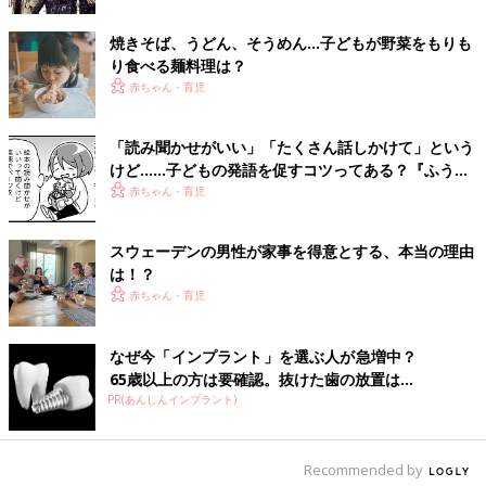
気がします。一日三十品目を目指して用意しないと、悪い母親
だ。働いているからって、それは言い訳にはならない。そう思っ
焼きそば、うどん、そうめん…子どもが野菜をもりも
ていたのかもしれません。さらには、自分が子どもだった頃の理
り食べる麺料理は？
想の母親像にも縛られていたんだと思います。毎日栄養たっぷり
赤ちゃん・育児
の美味しい夕食が食卓に並び、おやつも手作りで……のような。
しかし最近調べてみると、〝目指せ一日三十品目〟は2000年に
「読み聞かせがいい」「たくさん話しかけて」という
厚生労働省の食生活指針からも消えたそう。 現在では「主食」
けど……子どもの発語を促すコツってある？『ふうふ
「副菜」「主菜」「牛乳・乳製品」「果物」をバランスよく食べ
う子育て ＃64』
赤ちゃん・育児
るようにという指導がされているようです。な、なんだったん
だ、わたしがあんなに頑張ってきたのは！と拍子抜けしてしまい
ました。
スウェーデンの男性が家事を得意とする、本当の理由
は！？
「合理的、賢く手抜き」がスウェーデン流？
赤ちゃん・育児
日本にいた頃のわたしは、共働きの多い国――たとえばスウェー
なぜ今「インプラント」を選ぶ人が急増中？
デンでも、ママたちは仕事のあと必死に立派な夕食を作っている
65歳以上の方は要確認。抜けた歯の放置は...
のだと勝手に思い込んでいました。でも、実際に行ってみると全
PR(あんしんインプラント)
然違ったのです！共働きの国は、家事も合理的に最低限しかしな
いし、それを手抜きだと批判する人もいない。なーんだ、これで
Recommended by
いいんだとすーっと肩の力がぬけました。日本で理想とされてき