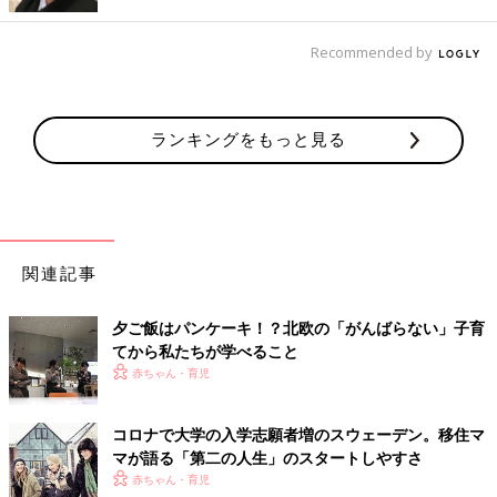
Recommended by
新聞記者ママの息子さんたち。今では十二歳と十四歳になりまし
た。
ランキングをもっと見る
山の中の別荘に滞在中、二人が食べているのもやっぱりパンケー
キで、大好物なんだそうです。
一生懸命ごはんの準備をしていた理由を改めて考え
てみた
関連記事
わたしは子どもが二歳になる直前まで日本に住んでいたのです
夕ご飯はパンケーキ！？北欧の「がんばらない」子育
が、その頃は毎日一生懸命料理をしていました。短時間勤務で四
てから私たちが学べること
時半に職場を出ても、保育園にお迎えに行って家に戻るともう六
赤ちゃん・育児
時。そこから、お腹を空かせた子どもが泣いているのをあやしな
がら、必死で何品も用意して……。
コロナで大学の入学志願者増のスウェーデン。移住マ
なぜそこまでしたんだろう、と考えると、昔学校で習った“一日
マが語る「第二の人生」のスタートしやすさ
三十品目”と言う標語がずっと頭のどこかにあったからのような
赤ちゃん・育児