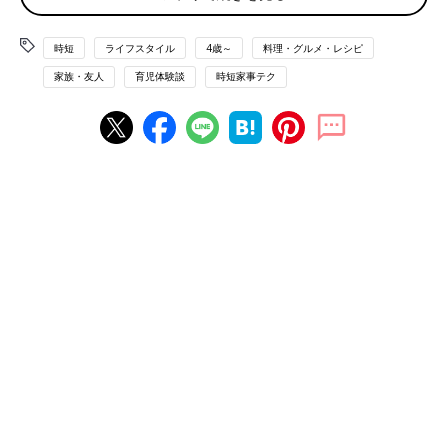
べてくれなくなりました。そういうわけで、わが家も冷蔵庫にあ
る野菜を洗って切っただけですませるように。あとは肉か魚をフ
時短
ライフスタイル
4歳～
料理・グルメ・レシピ
ライパンやオーブンで焼いて、じゃがいもを茹でるかご飯を炊
家族・友人
育児体験談
時短家事テク
く。基本的にはそんな感じです。
他にスウェーデンの子育て世帯でよく食べられているメニューの
代表格は、子どもたちが大好きなスパゲッティーミートソース。
これに切っただけの野菜を添えれば、立派な夕ご飯の完成です。
さらに手を抜きたいときには、もっと簡単なメニューがありま
す。これはあるママが「疲れてどうしても夕食を作る気力がない
ときは、これ！」と教えてくれたもの。このママは、新聞記者と
して活躍しながら、当時六歳と四歳の男の子を育てていました。
かなり郊外に住んでいるため、家の近くにレストランはありませ
ん。そんなママが教えてくれたのが、スウェーデンの伝統料理で
あるパンケーキでした。小麦粉と牛乳と卵を混ぜて、バターを溶
かしたフライパンで焼くだけ。パンケーキといってもかなり薄い
ので、クレープを想像してもらったほうがいいかしれません。そ
れに生クリームやジャムを添えていただきます。スウェーデンで
は昔からこれが立派な食事なのです。気候が厳しくて野菜があま