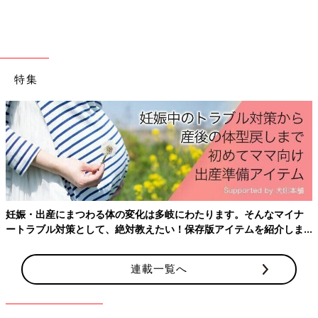
た夕食を毎日作ることを求められたら、スウェーデンのママ・パ
パも「そんなの無理！」と思うのかもしれません。 以来、わが
家はスウェーデン式シンプル献立になっています。それに加え
て、二種類の具の入ったお味噌汁（乾燥野菜やわかめを振り入れ
るだけ）をつけているし、ご飯を炊けばふりかけや梅干しも食べ
特集
るわけですから、いまでは「うちがこの町でいちばん豪勢な夕食
を食べさせているな」なんてたかをくくっているくらいになりま
した。日本にいた頃より相当手を抜いているにもかかわらず、で
す。
皆さんも、シンプルな料理に罪悪感を抱かなくてもいいと、私は
思います。そしてごく普通のメニューでも、「世界規模で見る
と、わたしは毎日すごいご飯を作っているんだ！」と自分をほめ
てあげてくださいね。
妊娠・出産にまつわる体の変化は多岐にわたります。そんなマイナ
ートラブル対策として、絶対教えたい！保存版アイテムを紹介しま
（文・久山葉子）
す。
■関連：育休480日～なぜスウェーデンの職場は同僚への「しわ
連載一覧へ
寄せ」なしで回るのか？～
久山さんのスウェーデン式時短料理エピソード、いかがでした