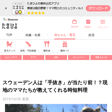
×
内祝い
SHOP
メニュー
TOP
妊娠・出産
赤ちゃん・育児
妊活
育児グッズ
病気・予防接種
離乳食
優待パス
ひよこクラブ
アプリ
SNS
キャンペーン
写真スタジオ
スウェーデン人は「手抜き」が当たり前！？現
地のママたちが教えてくれる時短料理
2019/10/30
更新