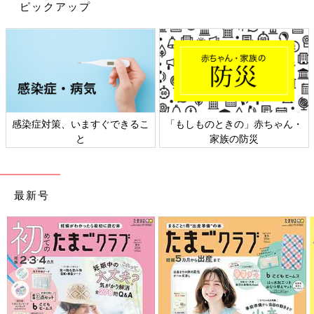
か？
ピックアップ
もちろん、日本の食文化の豊かさを誇りに思うことも多々ありま
すが、食のあり方も時代や環境に沿って変化しています。
多忙な生活を送るママ・パパの状況や気分次第で、シンプルなメ
ニューの日があってもそれに罪悪感を抱く必要はないという風潮
が広まるといいなと編集部も思います。
さて、【スウェーデンでのくらしが気づかせてくれた、大切なこ
感染症対策、いますぐできるこ
「もしものときの」赤ちゃん・
と】第四弾は、「驚き！スウェーデンのママ友事情」について。
と
家族の防災
どうぞお楽しみに！
（構成：たまひよONLINE編集部）
最新号
久山葉子さん参加のトークイベント『待機児童がい
ない北欧に学ぶ ママの自尊心を削らない子育て、
どうする？』開催！
普段はスウェーデンで育児をしながら、翻訳家や教師として広く
活躍する久山さんが11月に帰国してトークイベントを開催しま
す。