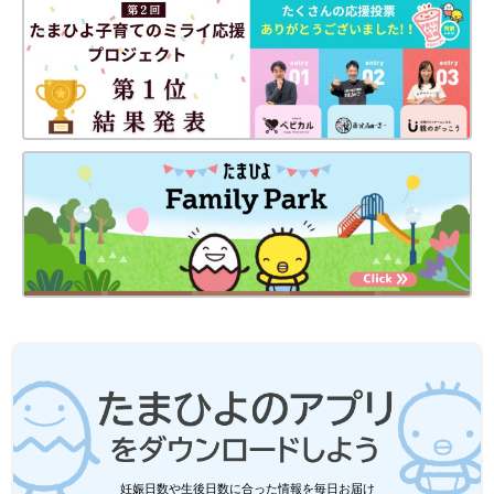
て、どうする？」詳細はこちらから！
Profile●久山葉子（クヤマヨウコ）
1975年兵庫県生まれ、2010年よりスウェーデン在住。翻訳・現
地の高校教師を務める。訳書にネッセル『悪意』、ペーション
『許されざる者』、カッレントフト『冬の生贄』他。主にミステ
リの翻訳を行う。今年6月に育児目線でスウェーデンを綴ったエ
ッセイ『スウェーデンの保育園に待機児童はいない』を上梓。福
祉国家が実際にどのように機能しているのか、デメリットも含め
て余すことなく描いた。著書では上記以外のスウェーデンの時短
料理や、娘のお友達のパパが作ったお子様プレートのエピソード
なども公開されている。
●
Twitter／@yokokuyama
妊娠日数や生後日数に合った情報を毎日お届け