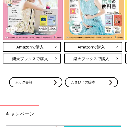
ベストセラー『美容は自尊心の筋トレ』の著者である、美容ライ
ター長田安奈さん、
『北欧に学ぶ 好きな人ができたら、どうする？』など北欧書の
翻訳を通して「女性にとって大切な知識」広める枇谷玲子さんと
ともに、「働きながら育児して気づいたこと」について語るブッ
クトークイベントです。
Amazonで購入
Amazonで購入
久山さんはスウェーデンでの経験や、スウェーデンの育児制度・
文化の視点からたっぷり話をする予定。
楽天ブックスで購入
楽天ブックスで購入
「北欧を愛する」ことで共通の思いをもつ3人。
「育児と仕事の両立に折れかけた」という共通の経験を持つ3
人。
ムック書籍
たまひよの絵本
「ママの心を楽にする」トークイベントです。
■日程 2019年11月7日(木)
■時間 19:00～20:30（開場18:45）
キャンペーン
■二子玉川 蔦屋家電
「待機児童がいない北欧に学ぶ ママの自尊心を削らない子育