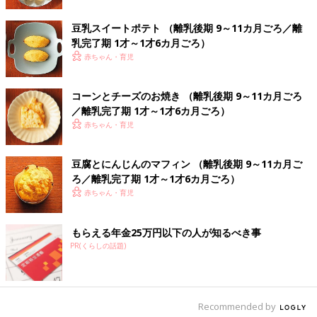
豆乳スイートポテト （離乳後期 9～11カ月ごろ／離
生しいたけは、独特の風味があり、食物繊維が多く加熱しても歯
乳完了期 1才～1才6カ月ごろ）
ごたえが残るのが特徴です。歯ぐきでつぶせるようになる、離乳
赤ちゃん・育児
後期に入って1カ月くらいたってから食べさせ始めましょう。食
物繊維が多く消化がしにくいので、10カ月未満には食べさせるの
を控えます。加熱しても歯ごたえが残るので、歯ぐきでつぶせる
コーンとチーズのお焼き （離乳後期 9～11カ月ごろ
ようになる10カ月ごろを目安に、食べさせてみても。ベビーフー
／離乳完了期 1才～1才6カ月ごろ）
ドのしいたけは水煮を使用しているので早期から食べても大丈夫
赤ちゃん・育児
です。
豆腐とにんじんのマフィン （離乳後期 9～11カ月ご
かたさのある「しめじ」は、離乳後期になって1カ月くら
ろ／離乳完了期 1才～1才6カ月ごろ）
いたってからみじん切りで
赤ちゃん・育児
しいたけ同様、しめじも離乳後期に入って1カ月ぐらいたったこ
もらえる年金25万円以下の人が知るべき事
ろからOKです。食物繊維が多くて消化しにくいので、歯ぐきで
PR(くらしの話題)
つぶせるようになるごろが食べさせ始めの目安です。スーパーで
通年置いてあるのは、栽培ものの「ぶなしめじ」です。できれば
旬の時期は旬のものを食べさせましょう。
Recommended by
【専門家監修】はちみつだけじゃな