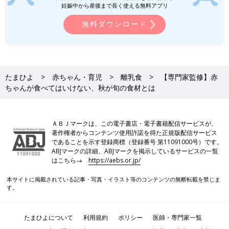
け。同じ出産月のママ同士で情報交換したり、励ましあったりで
妊娠中から産後まで長く使える無料アプリ
きる「ルーム」や、写真だけでは伝わらない”できごと”を簡単に
無料ダウンロード
記録できる「成長きろく」も大人気！
ダウンロード（無料）
育児中におススメの本
たまひよ
赤ちゃん・育児
離乳食
【専門家監修】赤
ちゃんが食べてはいけない、秋が旬の食材とは
最新! 初めての育児新百科 (ベネッセ・ムック たまひよブッ
クス たまひよ新百科シリーズ)
大人気「新百科シリーズ」の「育児新百科」がリニューアル！
ＡＢＪマークは、この電子書店・電子書籍配信サービスが、
著作権者からコンテンツ使用許諾を得た正規版配信サービス
新生児から
3歳
まで、月齢別に毎日の赤ちゃんの成長の様子とマ
であることを示す登録商標（登録番号 第11091000号）です。
マ＆パパができることを徹底紹介。
ABJマークの詳細、ABJマークを掲示しているサービスの一覧
はこちら→
https://aebs.or.jp/
毎日のお世話を基本からていねいに解説。
新生児期からのお世話も写真でよくわかる！ 月齢別に、体・心
本サイトに掲載されている記事・写真・イラスト等のコンテンツの無断転載を禁じま
す。
の成長とかかわりかたを掲載。
ワンオペおふろの手順など、ママ・パパの「困った！」を具体的
なテクで解決。
たまひよについて
利用規約
ポリシー
医師・専門家一覧
予防接種や乳幼児健診、事故・けがの予防と対策、病気の受診の