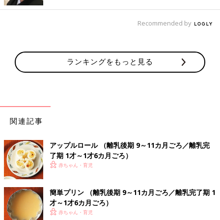
【専門家監修】見てわかる！離乳食[白身
Recommended by
魚]の月齢別かたさ大きさ目安＆OK・NG
食材
離乳食は赤ちゃんの口や歯の発達に合わせて、
調理の加減が必須。赤ちゃんにやさしいタンパ
ク質、白身魚のかたさや大きさの目安を、管理
ランキングをもっと見る
栄養士の太田百合子先生に伺って作成しまし
た。ほかの魚などの、食べさせてもいいもの・
ビタミン類が豊富に含まれているきのこのOK・NG
ダメなものも紹介！ 離乳食作りの参考にして
は？
ください。
スーパーなどで通年買うこともできますが、旬の時期は積極的に
関連記事
味わいたいきのこ類。ビタミンのほか、腸内をきれいにしてくれ
る食物繊維もたっぷり。ただ、まだ消化の力が未発達な小さな子
アップルロール （離乳後期 9～11カ月ごろ／離乳完
には、負担になりやすいので食べさせるときには気をつけましょ
了期 1才～1才6カ月ごろ）
う。きのこ類は大人の料理では水洗いをしないで使いますが、離
赤ちゃん・育児
乳食に使う場合には、直前に流水で洗うか、ぬらしたペーパータ
オルなどでふき、表面のほこりや汚れを落としておきましょう。
簡単プリン （離乳後期 9～11カ月ごろ／離乳完了期 1
才～1才6カ月ごろ）
食物繊維が豊富な「生しいたけ」ですが、離乳後期に入っ
赤ちゃん・育児
て１カ月ぐらいたってから