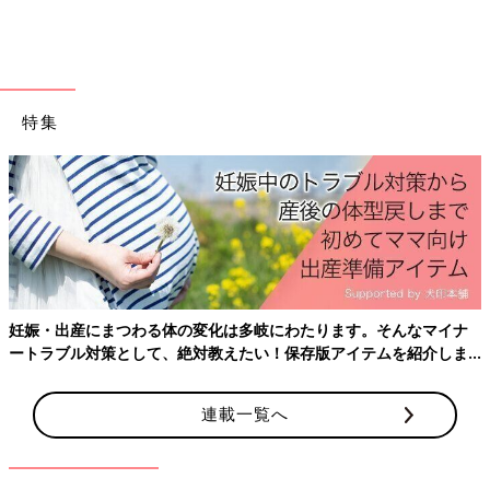
い！ 赤ちゃんにNGな食べ物
「1才未満の乳児には、はちみつを与えない」
はちみつ以外にも注意するべき食材はあるの？
赤ちゃんの命を守るには、ママたちが正しい情
報を正しく理解することが大切です。赤ちゃん
特集
の離乳食として、与えてはいけない食べ物につ
ビタミン・ミネラルの宝庫、野菜＆くだもののOK・
いて、管理栄養士の太田百合子先生に聞きまし
NGは？
た。
ビタミン・ミネラルは、体の調子を整えるのに欠かすことができ
ない栄養素。人の体の中ではほとんどつくることができないた
め、食べ物からバランスよくとりましょう。
苦みがあり苦手な子も多い「なす」は、離乳食開始後1カ
妊娠・出産にまつわる体の変化は多岐にわたります。そんなマイナ
月ごろを目安にスタート
ートラブル対策として、絶対教えたい！保存版アイテムを紹介しま
す。
なすには少し苦みがあるので、離乳食開始してから1カ月くらい
連載一覧へ
たってから、すりつぶして食べさせてみましょう。
離乳完了期
（1才～1才6カ月）までは、かみ切ることのできない皮は、むい
て食べさせて。やわらかく加熱すると、なお食べやすいです。