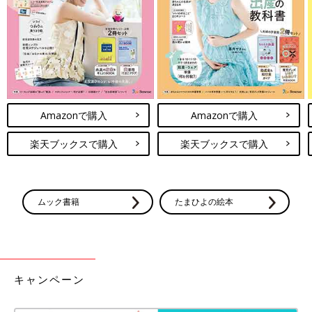
きは、熟したやわらかいものがおすすめです。離乳初期はすりつ
ぶしたり、すりおろしたものを少量ならOK。果実のかけらが残
っていないことを確認して与えましょう。
【専門家監修】動画 30秒でわかる！
絶対知っておきたい赤ちゃんにNGな食
べ物
「赤ちゃんに絶対食べさせてはいけないものっ
Amazonで購入
Amazonで購入
てあるの？」というハテナに答える動画を作っ
てみました。赤ちゃんは大人と違って、食べ物
楽天ブックスで購入
楽天ブックスで購入
を消化・吸収する能力や、かんだり飲み込んだ
りする力が未発達です。だから、大人は食べて
旬は、その食材がいちばんおいしく食べられる時期のこと。秋が
も大丈夫だけれど、赤ちゃんには危険！ とい
旬の食材を、赤ちゃんにいろいろと食べさせて、味覚を育ててい
う食べ物があるのです。
きましょう。食べられる月齢を必ず確認しながら、楽しく離乳食
ムック書籍
たまひよの絵本
ライフを送れるといいですね！
（取材・文／ひよこクラブ編集部）
■参考：『ひよこクラブ2019年9月号』「別冊付録 離乳食食べ
キャンペーン
ていいもの・まだダメなもの大辞典」
監修／太田百合子 先生