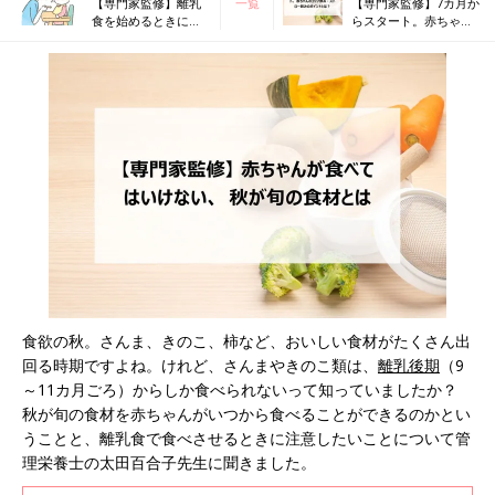
【専門家監修】離乳
一覧
【専門家監修】7カ月か
食を始めるときに、
らスタート。赤ちゃん
最低限知っておきた
のコップ飲み・ストロ
いことって？
ー飲みのポイントと
は？
食欲の秋。さんま、きのこ、柿など、おいしい食材がたくさん出
回る時期ですよね。けれど、さんまやきのこ類は、
離乳後期
（9
～11カ月ごろ）からしか食べられないって知っていましたか？
秋が旬の食材を赤ちゃんがいつから食べることができるのかとい
うことと、離乳食で食べさせるときに注意したいことについて管
理栄養士の太田百合子先生に聞きました。