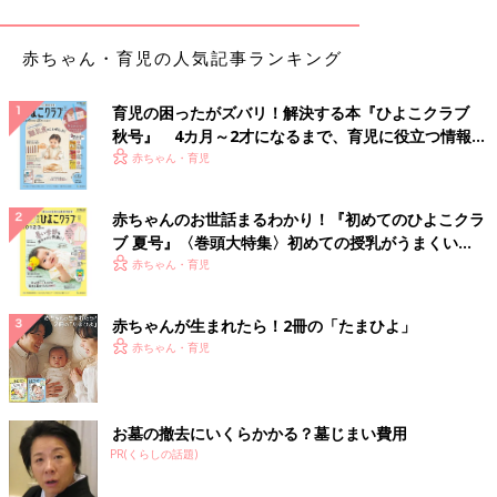
ほぐしたり切ったりしていろいろなメニューに取り入れましょ
う。
赤ちゃん・育児の人気記事ランキング
加熱するとかたくなりやすい「かつお」は、離乳中期から
が目安
育児の困ったがズバリ！解決する本『ひよこクラブ
秋号』 4カ月～2才になるまで、育児に役立つ情報が
かつおは、脂質が多く、加熱するとかたくなりやすいので、離乳
いっぱい！
赤ちゃん・育児
中期（7～8カ月ごろ）の後半になって、ほかの魚に慣れてから食
べさせましょう。血合いは離乳食で積極的にとりたい鉄を多く含
赤ちゃんのお世話まるわかり！『初めてのひよこクラ
んでいますが、苦みを感じるので、食べ始めのころは少し取り除
ブ 夏号』〈巻頭大特集〉初めての授乳がうまくい
いたほうが食べやすいでしょう。離乳時期に合わせたサイズにし
く！ おっぱい・ミルクの基本と夏のトラブル 解決テ
赤ちゃん・育児
てから食べさせて。
ク
赤ちゃんが生まれたら！2冊の「たまひよ」
「さんま」は消化不良を起こすことも。食べさせるのは後
赤ちゃん・育児
期の後半から
さんまは青魚の中でも脂質が多めなので消化がしにくく、離乳後
期に入ってほかの青魚に慣れた後に食べさせましょう。脳を活性
お墓の撤去にいくらかかる？墓じまい費用
化するDHAや鉄を多く含むので、とくに
1才
ごろからは積極的に
PR(くらしの話題)
食べさせることをおすすめします。