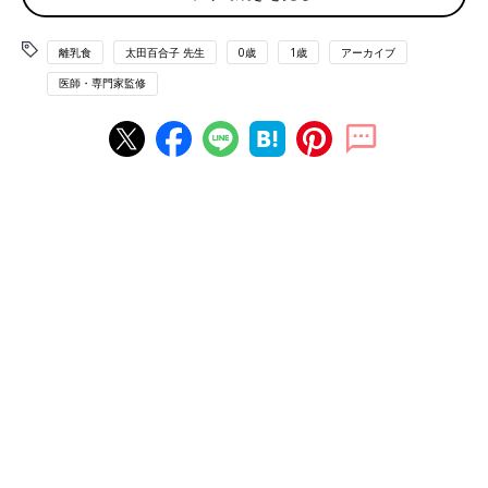
ビタミン類が豊富に含まれているきのこのOK・NG
は？
離乳食
太田百合子 先生
0歳
1歳
アーカイブ
ビタミン・ミネラルの宝庫、野菜＆くだもののOK・
医師・専門家監修
NGは？
タンパク質たっぷりの秋が旬の魚のOK・NGは？
秋に旬を迎える魚はたくさんあります。魚は、タンパク質だけで
なく、ビタミン、カルシウムが豊富に入っているので離乳食に上
手にとり入れたい食材です。
脂質が多めの「鮭」は、たらなどの淡泊な魚に慣れた離乳
中期から
鮭は白身魚ではありますが、白身魚の中でも脂質が多いため、た
らなどほかの白身魚に慣れた後、
離乳中期
（７～8カ月ごろ）に
なってから食べさせます。塩鮭は塩分が多いので離乳期には食べ
させません。必ず生鮭を選び、加熱して時期に合わせたサイズに