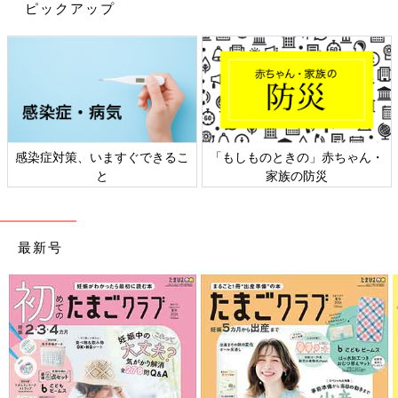
ピックアップ
甘くて食べやすい「さつまいも」は、離乳初期からOK
さつまいもは、すりつぶせば
離乳初期
（5～6カ月ごろ）から食べ
させられます。皮の近くは繊維が多いので、離乳中期（7～8カ月
ごろ）までは皮を厚めにむいて使いましょう。
デザートにもなる「梨」は、水分が多く食べさせやすいの
感染症対策、いますぐできるこ
「もしものときの」赤ちゃん・
で離乳初期からおすすめ
と
家族の防災
梨は、水分が多く、甘みもあるので、すりつぶしたり、すりおろ
したりすれば離乳初期（5～6カ月ごろ）からでも食べやすいくだ
最新号
もの。果実のかけらが残っていないことを確認して与えましょ
う。
熟した「柿」は離乳初期からOK。好まない赤ちゃんもい
るかも
離乳初期（5～6カ月ごろ）から食べさせられますが、やや渋みが
あるので好まない赤ちゃんもいるでしょう。初めて食べさせると