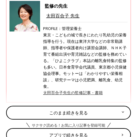
監修の先生
太田百合子 先生
PROFILE：管理栄養士
東京・こどもの城で長きにわたり乳幼児の栄養
指導を行う。現在は東洋大学などの非常勤講
師、指導者や保護者向け講習会講師、ＮＨＫ子
育て番組出演や育児雑誌などの監修を務めてい
る。「ひよこクラブ」本誌の離乳食特集の監修
も多い。日本食育学会代議員、東京都小児保健
協会理事。モットーは「わかりやすい栄養相
談」、研究テーマは小児肥満、離乳食、幼児
食。
太田百合子先生の監修記事・書籍
このまま続きを見る
目次
サクサク読める！お気に入り記事を登録可能
タンパク質たっぷりの秋が旬の魚のOK・NGは？
アプリで続きを見る