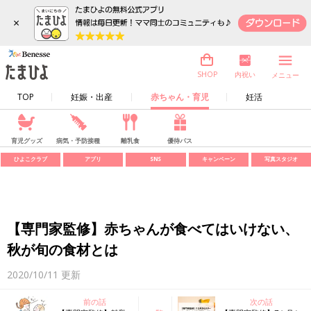
×
内祝い
SHOP
メニュー
TOP
妊娠・出産
赤ちゃん・育児
妊活
育児グッズ
病気・予防接種
離乳食
優待パス
ひよこクラブ
アプリ
SNS
キャンペーン
写真スタジオ
【専門家監修】赤ちゃんが食べてはいけない、
秋が旬の食材とは
2020/10/11
更新
前の話
次の話