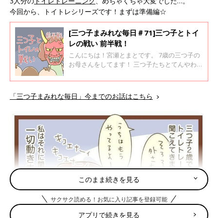
3人分の
トイレトレーニング
、めちゃくちゃ大変でした…。
今回から、トイトレシリーズです！まずは準備編☆
[三つ子まみれな毎日＃71]三つ子とトイ
レの戦い 前半戦！
こんにちは！宮瀬とまとです。 7歳の三つ子の
お母さんをしてます！ 三つ子たちとてんやわん
やな毎日を過ごしております♪ 子どものトイレ
のタイミングって本当に読めないですよね。 子
ども達の言う「今は出ないよ～！大丈夫！」と
「三つ子まみれな毎日」今までのお話はこちら
いう言葉は全っ然信用できません！（笑） さて
今回は、トイレのタイミングに関しての三つ子
たちとの戦いです！！
このまま続きを見る
サクサク読める！お気に入り記事を登録可能
アプリで続きを見る