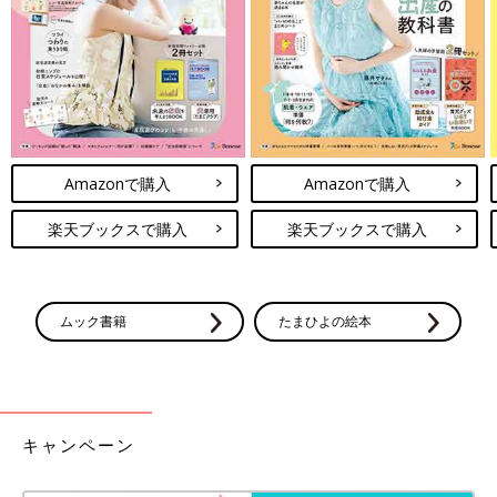
レの戦い 前半戦！
こんにちは！宮瀬とまとです。 7歳の三つ子の
お母さんをしてます！ 三つ子たちとてんやわん
やな毎日を過ごしております♪ 子どものトイレ
のタイミングって本当に読めないですよね。 子
ども達の言う「今は出ないよ～！大丈夫！」と
「三つ子まみれな毎日」今までのお話はこちら
いう言葉は全っ然信用できません！（笑） さて
今回は、トイレのタイミングに関しての三つ子
[宮瀬とまと]
Amazonで購入
Amazonで購入
たちとの戦いです！！
2012年産まれ三つ子のお母さん。
まさかの初妊娠で三つ子！夫は単身赴任でワンオペ！手も足りな
楽天ブックスで購入
楽天ブックスで購入
い目も足りないおっぱいも足りない！さあどうしよう！
まわりに助けてもらいながらなんとか三つ子育児中☆
ムック書籍
たまひよの絵本
Twitter
@mitsugobiyori
Instagram
＠mitsugobiyori
BLOG
みつご日和
前の話
次の話
キャンペーン
[三つ子まみれな毎日
一覧
[三つ子まみれな毎日＃
＃97] 三つ子とエーの
99] 三つ子とトイレト
お着替え
レーニング！スタート