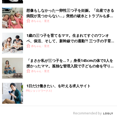
想像もしなかった一卵性三つ子を妊娠。「出産できる
病院が見つからない…」突然の破水とトラブルも多数
経験！【体験談】
赤ちゃん・育児
1歳の三つ子を育てるママ。生まれてすぐのワンオ
ペ、保活、そして、新幹線での通勤⁈ 三つ子の子育て
のリアル【多胎育児体験談】
赤ちゃん・育児
「まさか私が三つ子を…？」身長145cmの体で3人を
授かったママ。孤独な管理入院で子どもの命を守り抜
いた！【多胎インタビュー・前編】
赤ちゃん・育児
1日だけ働きたい、を叶える求人サイト
PR(ショットワークス)
Recommended by