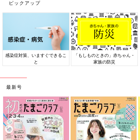
ピックアップ
ね…！早い！！
我が家は同時に3人分。毎日の生活でいっぱいいっぱいだったの
もあり、とてもする気になれず…。のんびり
幼稚園
までに取れた
らいいかな～と思っていました。
そして三つ子が
3歳
になった4月、そろそろ始めないと！と重い腰
を上げ、トイレトレーニングを始めることを決意！！
感染症対策、いますぐできるこ
「もしものときの」赤ちゃん・
実際に始めたのが6月頃でした。
と
家族の防災
とにかく3倍なので、パンツもズボンも洗い替え用もどうしよう
かと迷ってたらママ友たちのご好意で色々ともらえることに！！
最新号
わーん、本当にありがとう～～～！！！
オマルも、使ったほうがいいのでしょうけど、後の処理が3人
分…と考えたら最初からなしでやっちゃおうと独断で決定！
さて、同時3人分トイレトレーニングがスタートです！！
[三つ子まみれな毎日＃71]三つ子とトイ