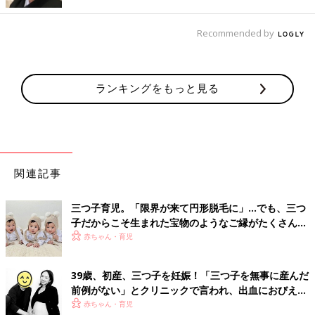
Recommended by
ランキングをもっと見る
関連記事
三つ子育児。「限界が来て円形脱毛に」…でも、三つ
子だからこそ生まれた宝物のようなご縁がたくさん！
【体験談】
赤ちゃん・育児
39歳、初産、三つ子を妊娠！「三つ子を無事に産んだ
前例がない」とクリニックで言われ、出血におびえる
日々…【桑子英里アナ・インタビュー】
赤ちゃん・育児