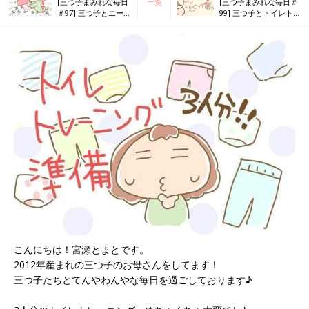
[三つ子まみれな毎日
一覧
[三つ子まみれな毎日＃
＃97] 三つ子とエーの
99] 三つ子とトイレト
お着替え
レーニング！スタート
編
こんにちは！宮瀬とまとです。
2012年産まれの三つ子のお母さんをしてます！
三つ子たちとてんやわんやな毎日を過ごしております♪