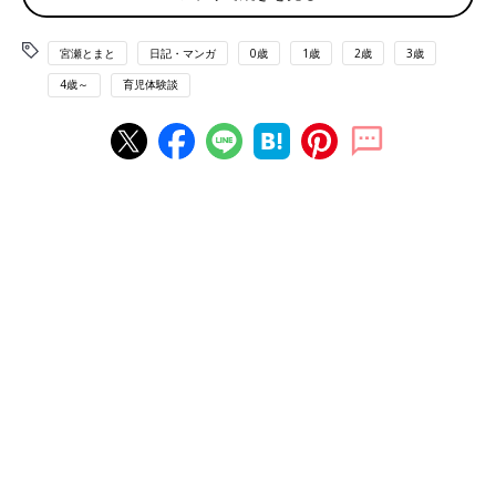
宮瀬とまと
日記・マンガ
0歳
1歳
2歳
3歳
4歳～
育児体験談