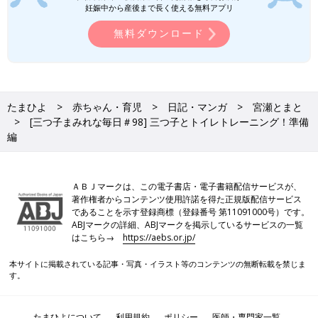
妊娠中から産後まで長く使える無料アプリ
無料ダウンロード
たまひよ
赤ちゃん・育児
日記・マンガ
宮瀬とまと
[三つ子まみれな毎日＃98] 三つ子とトイレトレーニング！準備
編
ＡＢＪマークは、この電子書店・電子書籍配信サービスが、
著作権者からコンテンツ使用許諾を得た正規版配信サービス
であることを示す登録商標（登録番号 第11091000号）です。
ABJマークの詳細、ABJマークを掲示しているサービスの一覧
はこちら→
https://aebs.or.jp/
本サイトに掲載されている記事・写真・イラスト等のコンテンツの無断転載を禁じま
す。
たまひよについて
利用規約
ポリシー
医師・専門家一覧