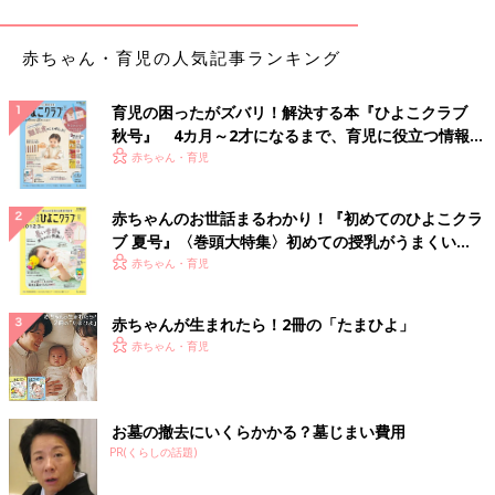
赤ちゃん・育児の人気記事ランキング
育児の困ったがズバリ！解決する本『ひよこクラブ
秋号』 4カ月～2才になるまで、育児に役立つ情報が
いっぱい！
赤ちゃん・育児
赤ちゃんのお世話まるわかり！『初めてのひよこクラ
ブ 夏号』〈巻頭大特集〉初めての授乳がうまくい
く！ おっぱい・ミルクの基本と夏のトラブル 解決テ
赤ちゃん・育児
ク
赤ちゃんが生まれたら！2冊の「たまひよ」
赤ちゃん・育児
お墓の撤去にいくらかかる？墓じまい費用
PR(くらしの話題)