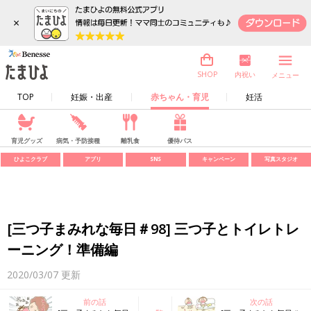
×
内祝い
SHOP
メニュー
TOP
妊娠・出産
赤ちゃん・育児
妊活
育児グッズ
病気・予防接種
離乳食
優待パス
ひよこクラブ
アプリ
SNS
キャンペーン
写真スタジオ
[三つ子まみれな毎日＃98] 三つ子とトイレトレ
ーニング！準備編
2020/03/07
更新
前の話
次の話