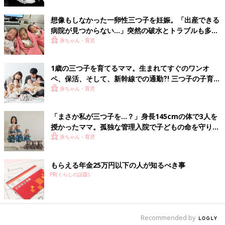
想像もしなかった一卵性三つ子を妊娠。「出産できる
病院が見つからない…」突然の破水とトラブルも多数
経験！【体験談】
赤ちゃん・育児
1歳の三つ子を育てるママ。生まれてすぐのワンオ
ペ、保活、そして、新幹線での通勤⁈ 三つ子の子育て
のリアル【多胎育児体験談】
赤ちゃん・育児
「まさか私が三つ子を…？」身長145cmの体で3人を
授かったママ。孤独な管理入院で子どもの命を守り抜
いた！【多胎インタビュー・前編】
赤ちゃん・育児
もらえる年金25万円以下の人が知るべき事
PR(くらしの話題)
Recommended by