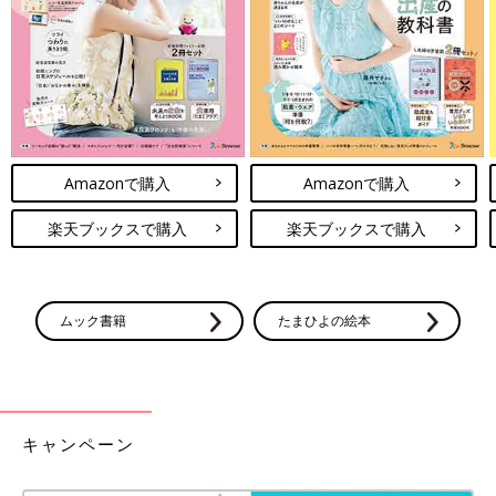
今はトイレトレーニングより風邪を治さなければ！！
そして3人とも元気になった頃、みんな見事にリセットされてい
るのでした（涙）
わーん！ここまで頑張ったのに～～～！！
[三つ子まみれな毎日＃101] 三つ子とト
Amazonで購入
Amazonで購入
イレトレーニング 途中経過！
こんにちは！宮瀬とまとです。 2012年産まれ
楽天ブックスで購入
楽天ブックスで購入
の三つ子のお母さんをしてます！ 三つ子たちと
てんやわんやな毎日を過ごしております♪ さて
さて、3歳にしてついにトイレトレーニングを
スタートさせた三つ子たち。 開始して2ヶ月が
「三つ子まみれな毎日」今までのお話はこちら
ムック書籍
たまひよの絵本
経ちました。 3人の調子はどんな感じなのでし
ょうか…？
[宮瀬とまと]
2012年産まれ三つ子のお母さん。
まさかの初妊娠で三つ子！夫は単身赴任でワンオペ！手も足りな
い目も足りないおっぱいも足りない！さあどうしよう！
キャンペーン
まわりに助けてもらいながらなんとか三つ子育児中☆