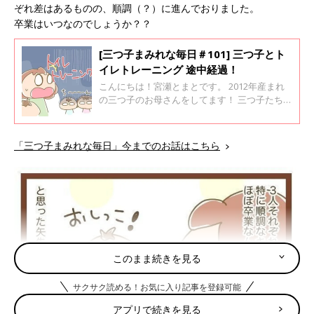
ぞれ差はあるものの、順調（？）に進んでおりました。
卒業はいつなのでしょうか？？
[三つ子まみれな毎日＃101] 三つ子とト
イレトレーニング 途中経過！
こんにちは！宮瀬とまとです。 2012年産まれ
の三つ子のお母さんをしてます！ 三つ子たちと
てんやわんやな毎日を過ごしております♪ さて
さて、3歳にしてついにトイレトレーニングを
スタートさせた三つ子たち。 開始して2ヶ月が
「三つ子まみれな毎日」今までのお話はこちら
経ちました。 3人の調子はどんな感じなのでし
ょうか…？
このまま続きを見る
サクサク読める！お気に入り記事を登録可能
アプリで続きを見る