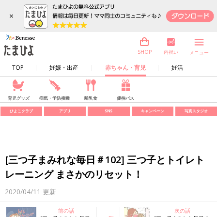
×
内祝い
SHOP
メニュー
TOP
妊娠・出産
赤ちゃん・育児
妊活
育児グッズ
病気・予防接種
離乳食
優待パス
ひよこクラブ
アプリ
SNS
キャンペーン
写真スタジオ
[三つ子まみれな毎日＃102] 三つ子とトイレト
レーニング まさかのリセット！
2020/04/11
更新
前の話
次の話