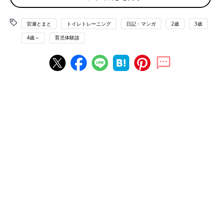
宮瀬とまと
トイレトレーニング
日記・マンガ
2歳
3歳
4歳～
育児体験談