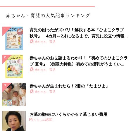
赤ちゃん・育児の人気記事ランキング
育児の困ったがズバリ！解決する本『ひよこクラブ
秋号』 4カ月～2才になるまで、育児に役立つ情報が
いっぱい！
赤ちゃん・育児
赤ちゃんのお世話まるわかり！『初めてのひよこクラ
ブ 夏号』〈巻頭大特集〉初めての授乳がうまくい
く！ おっぱい・ミルクの基本と夏のトラブル 解決テ
赤ちゃん・育児
ク
赤ちゃんが生まれたら！2冊の「たまひよ」
赤ちゃん・育児
お墓の撤去にいくらかかる？墓じまい費用
PR(くらしの話題)