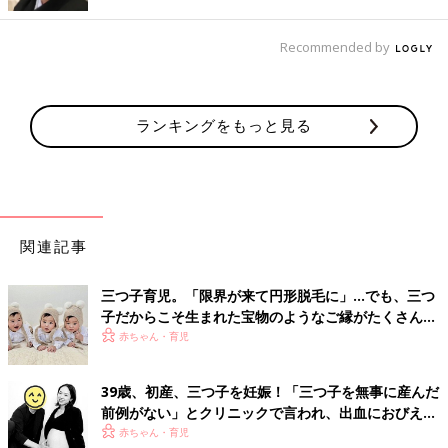
Recommended by
ランキングをもっと見る
関連記事
三つ子育児。「限界が来て円形脱毛に」…でも、三つ
子だからこそ生まれた宝物のようなご縁がたくさん！
【体験談】
赤ちゃん・育児
39歳、初産、三つ子を妊娠！「三つ子を無事に産んだ
前例がない」とクリニックで言われ、出血におびえる
日々…【桑子英里アナ・インタビュー】
赤ちゃん・育児