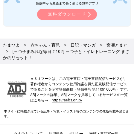
妊娠中から産後まで長く使える無料アプリ
無料ダウンロード
たまひよ
赤ちゃん・育児
日記・マンガ
宮瀬とまと
[三つ子まみれな毎日＃102] 三つ子とトイレトレーニング まさ
かのリセット！
ＡＢＪマークは、この電子書店・電子書籍配信サービスが、
著作権者からコンテンツ使用許諾を得た正規版配信サービス
であることを示す登録商標（登録番号 第11091000号）です。
ABJマークの詳細、ABJマークを掲示しているサービスの一覧
はこちら→
https://aebs.or.jp/
本サイトに掲載されている記事・写真・イラスト等のコンテンツの無断転載を禁じま
す。
たまひよについて
利用規約
ポリシー
医師・専門家一覧