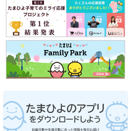
Twitter
@mitsugobiyori
Instagram
＠mitsugobiyori
BLOG
みつご日和
前の話
次の話
[三つ子まみれな毎日
一覧
[三つ子まみれな毎日＃
＃101] 三つ子とトイ
103] 三つ子とトイレト
レトレーニング 途中
レーニング ラスト！
経過！
妊娠日数や生後日数に合った情報を毎日お届け