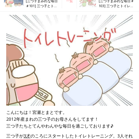
[三つ子まみれな毎日
一覧
[三つ子まみれな毎日＃
＃101] 三つ子とトイ
103] 三つ子とトイレト
レトレーニング 途中
レーニング ラスト！
経過！
こんにちは！宮瀬とまとです。
2012年産まれの三つ子のお母さんをしてます！
三つ子たちとてんやわんやな毎日を過ごしております♪
三つ子が
3才
のころにスタートしたトイレトレーニング。3人それ