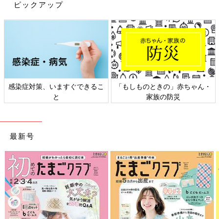
ピックアップ
感染症対策、いますぐできるこ
「もしものときの」赤ちゃん・
と
家族の防災
最新号
3人の差はあるけども、成功も増えてきてちょっとずつ前に進ん
でいた
トイレトレーニング
。
このまま卒業までがんばるぞ！と思った矢先…
まさか3人ともが発熱！！しかも40度の高熱です…！！！
こんな辛い時に言わせるのも可哀想だし、トイレまでとても行け
ないし…！
3人とも泣く泣くオムツを履かせました。