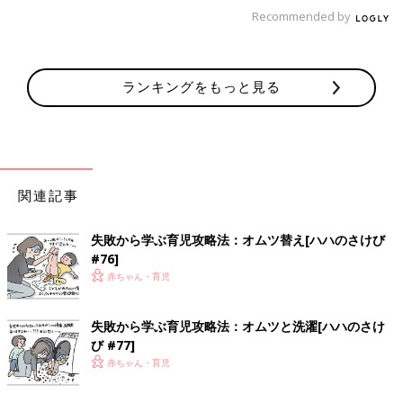
Recommended by
もう３０年くらいズボンをはいても誰からも褒めてもらえなかっ
たので
ランキングをもっと見る
突然の出来事に、ほっぺがポッっとなってしまいました。
拍手されたのも中学の吹奏楽部のコンクール以来でした。笑
関連記事
有料でいいからアカデミー賞くらい拍手してもらえるサービスな
いかな～。
失敗から学ぶ育児攻略法：オムツ替え[ハハのさけび
#76]
パチパチパチパチ。ブラボ〜！！パチパチパチパチ。パチパ
赤ちゃん・育児
チ・・・・・・
失敗から学ぶ育児攻略法：オムツと洗濯[ハハのさけ
［父親目線！育児漫画！オムツ王＃89］
び #77]
関西の英才教育？！
赤ちゃん・育児
バーンッ！...ううう...バタッ！！