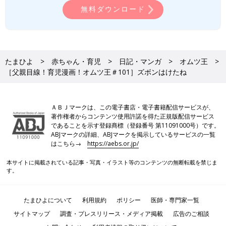
無料ダウンロード
たまひよ
赤ちゃん・育児
日記・マンガ
オムツ王
［父親目線！育児漫画！オムツ王＃101］ズボンはけたね
ＡＢＪマークは、この電子書店・電子書籍配信サービスが、
著作権者からコンテンツ使用許諾を得た正規版配信サービス
であることを示す登録商標（登録番号 第11091000号）です。
ABJマークの詳細、ABJマークを掲示しているサービスの一覧
はこちら→
https://aebs.or.jp/
本サイトに掲載されている記事・写真・イラスト等のコンテンツの無断転載を禁じま
す。
たまひよについて
利用規約
ポリシー
医師・専門家一覧
サイトマップ
調査・プレスリリース・メディア掲載
広告のご相談