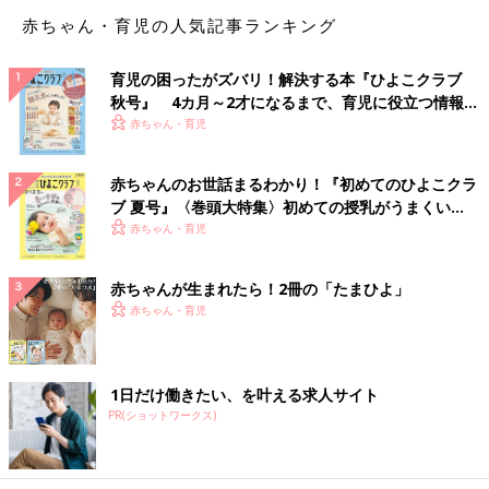
赤ちゃん・育児の人気記事ランキング
育児の困ったがズバリ！解決する本『ひよこクラブ
秋号』 4カ月～2才になるまで、育児に役立つ情報が
息子が言葉を覚えたての頃、自分が普段言われている言葉をその
いっぱい！
赤ちゃん・育児
まま使うので
赤ちゃんのお世話まるわかり！『初めてのひよこクラ
ママを呼ぶときに「来て」とは言わずに「おいで～」と言ってい
ブ 夏号』〈巻頭大特集〉初めての授乳がうまくい
ました。
く！ おっぱい・ミルクの基本と夏のトラブル 解決テ
赤ちゃん・育児
ク
そしてついに息子が自分でズボンをはけるようになったのに感動
赤ちゃんが生まれたら！2冊の「たまひよ」
して
赤ちゃん・育児
えらいね～～～！と褒めていたら
1日だけ働きたい、を叶える求人サイト
しばらくたってから自分がズボンをはいているときに息子も
PR(ショットワークス)
えりゃいね～～～！と褒めてくれました。