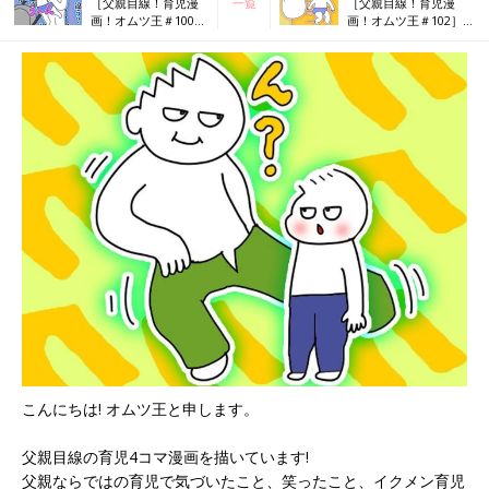
［父親目線！育児漫
一覧
［父親目線！育児漫
画！オムツ王＃100］
画！オムツ王＃102］
ベビーカーの気分じ
おやつが見つかってし
ゃない
まった！
こんにちは! オムツ王と申します。
父親目線の育児4コマ漫画を描いています!
父親ならではの育児で気づいたこと、笑ったこと、イクメン育児