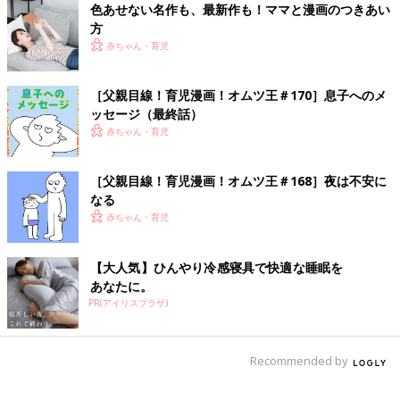
色あせない名作も、最新作も！ママと漫画のつきあい
方
[オムツ王]
赤ちゃん・育児
［父親目線！育児漫画！オムツ王＃170］息子へのメ
ッセージ（最終話）
赤ちゃん・育児
［父親目線！育児漫画！オムツ王＃168］夜は不安に
なる
赤ちゃん・育児
一児の父。イクメン。 わかっているようなわかっていないよう
【大人気】ひんやり冷感寝具で快適な睡眠を
な父親目線の育児漫画。 共働きの妻をサポートすべく日々奮闘
あなたに。
中!
PR(アイリスプラザ)
インスタグラムはこちら:
@omutsu_oh
Recommended by
前の話
次の話
［父親目線！育児漫
一覧
［父親目線！育児漫