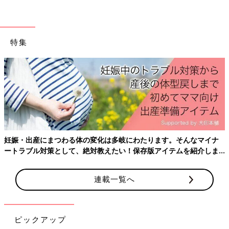
画！オムツ王＃100］
画！オムツ王＃102］
ベビーカーの気分じ
おやつが見つかってし
ゃない
まった！
特集
妊娠・出産にまつわる体の変化は多岐にわたります。そんなマイナ
ートラブル対策として、絶対教えたい！保存版アイテムを紹介しま
す。
連載一覧へ
ピックアップ