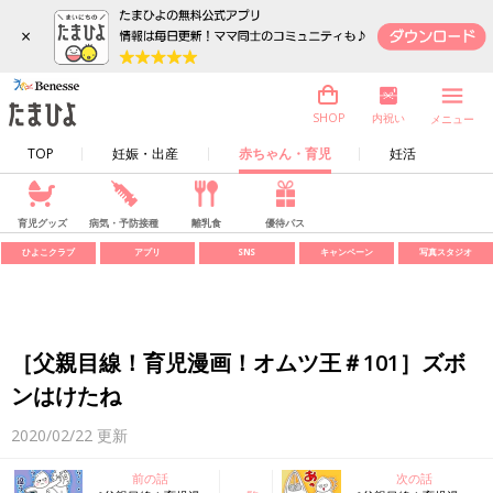
×
内祝い
SHOP
メニュー
TOP
妊娠・出産
赤ちゃん・育児
妊活
育児グッズ
病気・予防接種
離乳食
優待パス
ひよこクラブ
アプリ
SNS
キャンペーン
写真スタジオ
［父親目線！育児漫画！オムツ王＃101］ズボ
ンはけたね
2020/02/22
更新
前の話
次の話