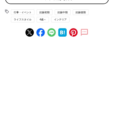
「スウェーデンでは、クリスマスの本番である12月25日はほと
行事・イベント
妊娠初期
妊娠中期
妊娠後期
んどなにもしないですごします。友人を招くこともありますが、
ライフスタイル
4歳～
インテリア
最も落ち着ける場所でのんびりすごすのがスウェーデン流のクリ
スマスのすごし方です。
また、日本では12月25日が終わればクリスマスツリーをかたづ
け始めますが、スウェーデンでは、クリスマスの最終日とされる
1月13日の聖クヌートの日にクリスマスツリーをかたづけます。
この日は子どもも大人も一緒になってツリーの周りでダンスした
あと、ツリーを家の外へ放り投げます。そのあとはツリーに吊し
てあったクッキーやキャンディを食べたりしてすごします」
お正月を越してもまだクリスマスというのが、スウェーデン流の
クリスマス。最終日に大人も子どもも一緒になってダンスするな
んて、とっても愉快なクリスマスの風習ですね！
コンセプトは「みんながゆっくりできるクリスマ
ス」