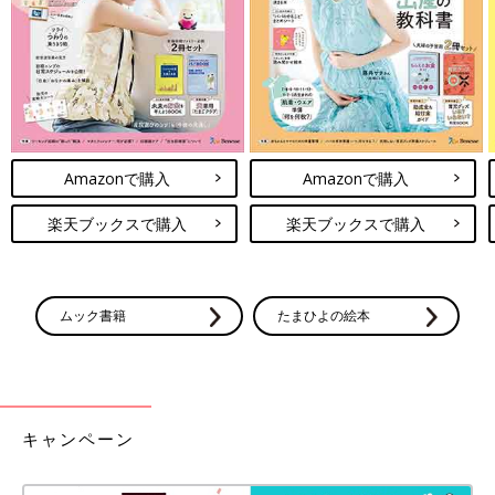
Amazonで購入
Amazonで購入
▲VINTERFEST ヴィンテルフェスト アドベントカレンダー 25点セット
「サンタさんやトナカイ、ツリーがデザインされた小さなギフト
楽天ブックスで購入
楽天ブックスで購入
ボックスのセット。お菓子などの小さなプレゼントを入れて、ア
ドベントカレンダーとして使えばクリスマスがもっと楽しみにな
ること間違いなしのアイテムです。付属のステッカーでボックス
にナンバリングができます」
ムック書籍
たまひよの絵本
子どもはもちろん大人もワクワクするお洒落でかわいいコレクシ
ョンですね。イケアならデザインもお値段も満足がいくモノが見
つけられそう！ ほかにも飾り付けや食器、ギフト包装などがた
くさん登場しています。クリスマス小物を探している方は、週末
キャンペーン
ドライブがてらイケアに足を運んでみては？
（文・清川優美）