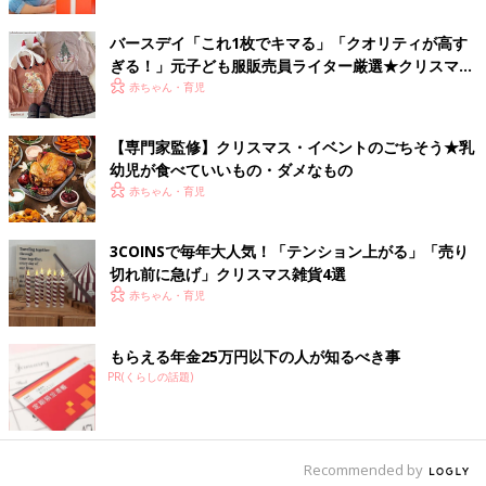
バースデイ「これ1枚でキマる」「クオリティが高す
画像提供：イケア・ジャパン
ぎる！」元子ども服販売員ライター厳選★クリスマス
ホワイトを基調にした空間に、ポイントに散りばめられた鮮やか
アイテム5選
赤ちゃん・育児
なカラーが、ハイセンスでオトナっぽいですね。ひとつひとつの
アイテムはシンプルながらも、あたたかみを感じられる北欧らし
【専門家監修】クリスマス・イベントのごちそう★乳
いデザインです。
幼児が食べていいもの・ダメなもの
赤ちゃん・育児
キッズエプロンやアドベントカレンダーも
3COINSで毎年大人気！「テンション上がる」「売り
――今回のクリスマスコレクションの中で、お子さんをお持ちの
切れ前に急げ」クリスマス雑貨4選
たまひよの読者さんにオススメのアイテムはありますか？
赤ちゃん・育児
もらえる年金25万円以下の人が知るべき事
PR(くらしの話題)
Recommended by