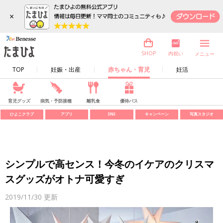
×
内祝い
SHOP
メニュー
TOP
妊娠・出産
赤ちゃん・育児
妊活
育児グッズ
病気・予防接種
離乳食
優待パス
ひよこクラブ
アプリ
SNS
キャンペーン
写真スタジオ
シンプルで高センス！今冬のイケアのクリスマ
スグッズがオトナ可愛すぎ
2019/11/30
更新