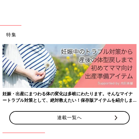
特集
▲VINTERFEST ヴィンテルフェスト 子ども用エプロン
「北欧らしさが感じられるキュートな柄のエプロンです。面ファ
妊娠・出産にまつわる体の変化は多岐にわたります。そんなマイナ
スナー留めのため、お子様ひとりでも簡単に着脱可能です」
ートラブル対策として、絶対教えたい！保存版アイテムを紹介しま
す。
連載一覧へ