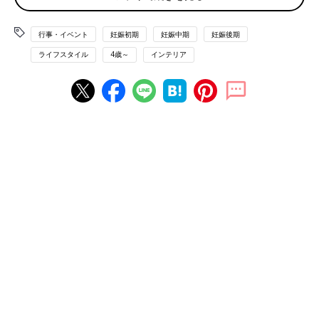
「スウェーデンでは、クリスマスの本番である12月25日はほと
行事・イベント
妊娠初期
妊娠中期
妊娠後期
んどなにもしないですごします。友人を招くこともありますが、
ライフスタイル
4歳～
インテリア
最も落ち着ける場所でのんびりすごすのがスウェーデン流のクリ
スマスのすごし方です。
また、日本では12月25日が終わればクリスマスツリーをかたづ
け始めますが、スウェーデンでは、クリスマスの最終日とされる
1月13日の聖クヌートの日にクリスマスツリーをかたづけます。
この日は子どもも大人も一緒になってツリーの周りでダンスした
あと、ツリーを家の外へ放り投げます。そのあとはツリーに吊し
てあったクッキーやキャンディを食べたりしてすごします」
お正月を越してもまだクリスマスというのが、スウェーデン流の
クリスマス。最終日に大人も子どもも一緒になってダンスするな
んて、とっても愉快なクリスマスの風習ですね！
コンセプトは「みんながゆっくりできるクリスマ
ス」