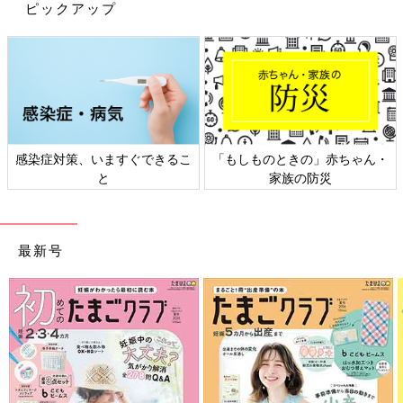
ピックアップ
▲VINTERFEST ヴィンテルフェスト クッキー型5個 缶入り
「クリスマスのお菓子作りが楽しくなるクッキー型のセット。ク
ッキーが焼けたら、ぜひお子様と一緒にデコレーションを楽しん
でください。クッキー型を収納できるボックスが付いています」
感染症対策、いますぐできるこ
「もしものときの」赤ちゃん・
と
家族の防災
最新号