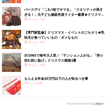
バースデイ「これ1枚でキマる」「クオリティが高す
画像提供：イケア・ジャパン
ぎる！」元子ども服販売員ライター厳選★クリスマス
ホワイトを基調にした空間に、ポイントに散りばめられた鮮やか
アイテム5選
赤ちゃん・育児
なカラーが、ハイセンスでオトナっぽいですね。ひとつひとつの
アイテムはシンプルながらも、あたたかみを感じられる北欧らし
【専門家監修】クリスマス・イベントのごちそう★乳
いデザインです。
幼児が食べていいもの・ダメなもの
赤ちゃん・育児
キッズエプロンやアドベントカレンダーも
3COINSで毎年大人気！「テンション上がる」「売り
――今回のクリスマスコレクションの中で、お子さんをお持ちの
切れ前に急げ」クリスマス雑貨4選
たまひよの読者さんにオススメのアイテムはありますか？
赤ちゃん・育児
もらえる年金25万円以下の人が知るべき事
PR(くらしの話題)
Recommended by