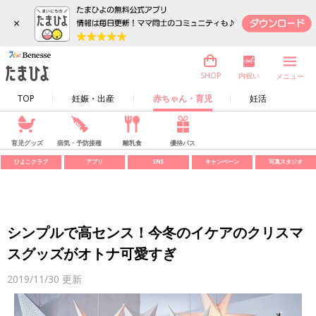
×
内祝い
SHOP
メニュー
TOP
妊娠・出産
赤ちゃん・育児
妊活
育児グッズ
病気・予防接種
離乳食
優待パス
ひよこクラブ
アプリ
SNS
キャンペーン
写真スタジオ
シンプルで高センス！今冬のイケアのクリスマ
スグッズがオトナ可愛すぎ
2019/11/30
更新