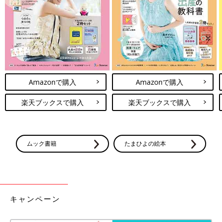
▲VINTERFEST ヴィンテルフェスト アドベントカレンダー 25点セット
Amazonで購入
Amazonで購入
「サンタさんやトナカイ、ツリーがデザインされた小さなギフト
楽天ブックスで購入
楽天ブックスで購入
ボックスのセット。お菓子などの小さなプレゼントを入れて、ア
ドベントカレンダーとして使えばクリスマスがもっと楽しみにな
ること間違いなしのアイテムです。付属のステッカーでボックス
にナンバリングができます」
ムック書籍
たまひよの絵本
子どもはもちろん大人もワクワクするお洒落でかわいいコレクシ
ョンですね。イケアならデザインもお値段も満足がいくモノが見
つけられそう！ ほかにも飾り付けや食器、ギフト包装などがた
くさん登場しています。クリスマス小物を探している方は、週末
ドライブがてらイケアに足を運んでみては？
キャンペーン
（文・清川優美）