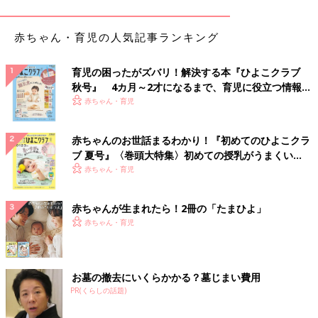
赤ちゃん・育児の人気記事ランキング
育児の困ったがズバリ！解決する本『ひよこクラブ
秋号』 4カ月～2才になるまで、育児に役立つ情報が
いっぱい！
赤ちゃん・育児
赤ちゃんのお世話まるわかり！『初めてのひよこクラ
ブ 夏号』〈巻頭大特集〉初めての授乳がうまくい
く！ おっぱい・ミルクの基本と夏のトラブル 解決テ
赤ちゃん・育児
ク
赤ちゃんが生まれたら！2冊の「たまひよ」
赤ちゃん・育児
（画像提供：イケア・ジャパン）
――今年のイケアのクリスマスコレクションは、オトナっぽいラ
お墓の撤去にいくらかかる？墓じまい費用
インナップですね！ クリスマスのコンセプトはなんでしょう
PR(くらしの話題)
か？