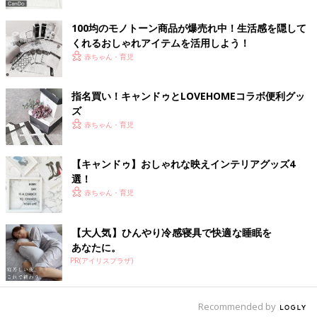
100均のモノトーン商品が爆売れ中！生活感を隠して
くれるおしゃれアイテムを活用しよう！
赤ちゃん・育児
指名買い！キャンドゥとLOVEHOMEコラボ便利グッ
ズ
赤ちゃん・育児
【キャンドゥ】おしゃれな映えインテリアグッズ4
選！
赤ちゃん・育児
【大人気】ひんやり冷感寝具で快適な睡眠を
あなたに。
PR(アイリスプラザ)
Recommended by
出典：Instagramアカウント「kyuuchan1130」