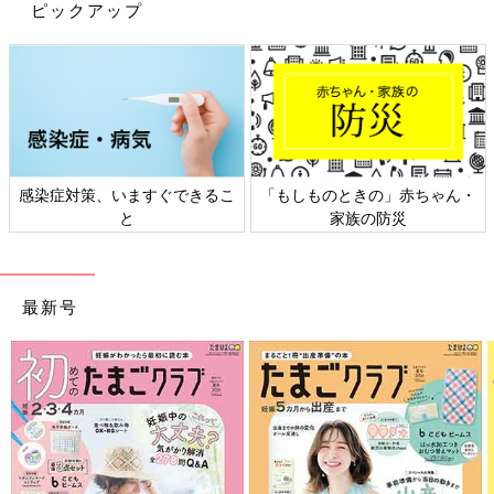
ピックアップ
出典：Instagramアカウント「hi_chaaaan_pp」
感染症対策、いますぐできるこ
「もしものときの」赤ちゃん・
インテリアトレーやクリップつきのウッドボードなどを購入した
と
家族の防災
というhi-chanさん。ウッドボードは冷蔵庫にかけて、メモやハ
ガキをはさんで使っているんだとか。収納に困るメモやハガキも
これならおしゃれに管理できそう！
最新号
いかがでしたか？
キャンドゥの最新モノトーンインテリアはシンプル&おしゃれで
インスタでも大人気でした。売り切れてなかなか欲しかったもの
が手に入らないという声も。気になった方はぜひお店で探してみ
てください♪
(文・田中いづみ)
※記事内容でご紹介している投稿、リンク先は、削除される場合
があります。あらかじめご了承ください。