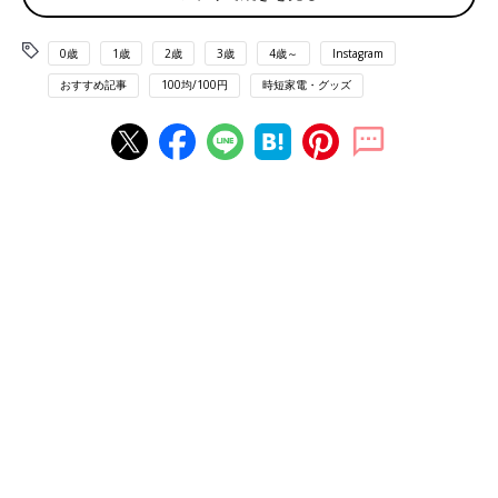
0歳
1歳
2歳
3歳
4歳～
Instagram
出典：Instagramアカウント「/rakuda37」
おすすめ記事
100均/100円
時短家電・グッズ
rakuda37さんがゲットしたのはおしゃれなティッシュカバー。
生地もしっかりしていて良い感じなんだとか。ティッシュケース
にかぶせるだけでお部屋が素敵な雰囲気になりますね♪
子ども部屋に置いても可愛いコットンマット