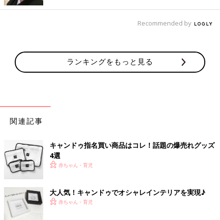
Recommended by
ランキングをもっと見る
関連記事
出典：Instagramアカウント「miya.s.room」
キャンドゥ指名買い商品はコレ！話題の爆売れグッズ
4選
miyaさんは色違いのクッションカバーをゲット。シンプルで大
赤ちゃん・育児
人な雰囲気のお部屋作りにもぴったりのデザインです！
大人気！キャンドゥでオシャレインテリアを実現♪
洗ったあとも便利なランドリーネット
赤ちゃん・育児