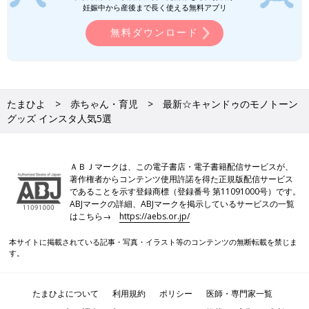
妊娠中から産後まで長く使える無料アプリ
無料ダウンロード
たまひよ
赤ちゃん・育児
最新☆キャンドゥのモノトーン
グッズ インスタ人気5選
ＡＢＪマークは、この電子書店・電子書籍配信サービスが、
著作権者からコンテンツ使用許諾を得た正規版配信サービス
であることを示す登録商標（登録番号 第11091000号）です。
ABJマークの詳細、ABJマークを掲示しているサービスの一覧
はこちら→
https://aebs.or.jp/
本サイトに掲載されている記事・写真・イラスト等のコンテンツの無断転載を禁じま
す。
たまひよについて
利用規約
ポリシー
医師・専門家一覧