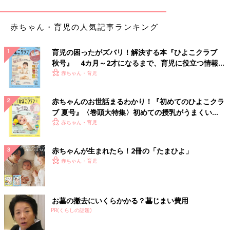
赤ちゃん・育児の人気記事ランキング
育児の困ったがズバリ！解決する本『ひよこクラブ
秋号』 4カ月～2才になるまで、育児に役立つ情報が
いっぱい！
赤ちゃん・育児
赤ちゃんのお世話まるわかり！『初めてのひよこクラ
出典：Instagramアカウント「chelucy_my_home」
ブ 夏号』〈巻頭大特集〉初めての授乳がうまくい
く！ おっぱい・ミルクの基本と夏のトラブル 解決テ
赤ちゃん・育児
玄関やベッド下に置くのにぴったりなコットンマットを購入した
ク
chelucy_my_homeさん。「子ども部屋に置いても可愛い♪」とお
気に入りのようです。どのお部屋で使っても馴染みやすいシンプ
赤ちゃんが生まれたら！2冊の「たまひよ」
ルさが良いですね！
赤ちゃん・育児
シンプル大人なお部屋作りに。モノトーンクッショ
ンカバー
お墓の撤去にいくらかかる？墓じまい費用
PR(くらしの話題)