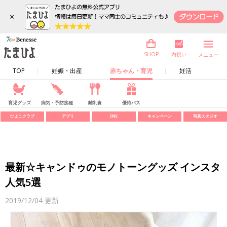
×
内祝い
SHOP
メニュー
TOP
妊娠・出産
赤ちゃん・育児
妊活
育児グッズ
病気・予防接種
離乳食
優待パス
ひよこクラブ
アプリ
SNS
キャンペーン
写真スタジオ
最新☆キャンドゥのモノトーングッズ インスタ
人気5選
2019/12/04
更新