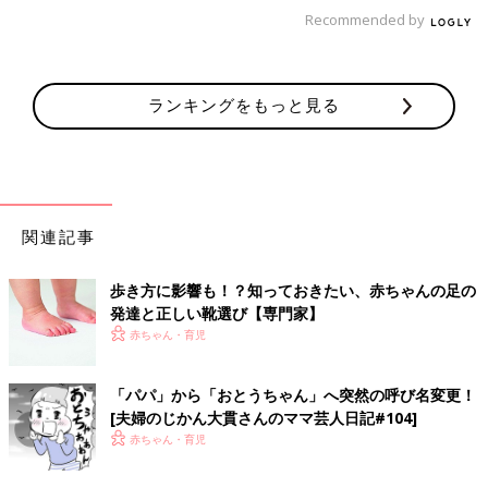
息子のお陰で判明した衝撃の事実…【夫
Recommended by
婦のじかん大貫さんの「ママ芸人日記」
#34】
2018年3月に男の子を出産した、お笑いコンビ
「夫婦のじかん」の大貫さん。イラストレータ
ランキングをもっと見る
ー兼漫画家としても活躍中です。よしもと芸
人・イラスト業・ママと毎日大忙しの大貫さん
によるのコラム連載「ママ芸人日記」第34回で
夫婦のじかん大貫さん プロフィール
す。
関連記事
歩き方に影響も！？知っておきたい、赤ちゃんの足の
発達と正しい靴選び【専門家】
赤ちゃん・育児
「パパ」から「おとうちゃん」へ突然の呼び名変更！
よしもとクリエイティブ・エージェンシー所属／夫婦お笑いコン
[夫婦のじかん大貫さんのママ芸人日記#104]
ビ「夫婦のじかん」の嫁担当。イラストレーターとしても活動
赤ちゃん・育児
中。相方は元・トンファー山西章博。息子（2018.3生）と夫との
3人暮らし。2019年3月にコミックエッセイ「母ハハハ！」