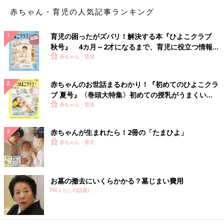
靴によっても横幅のサイズやつま先の空き具合いが変わってくる
赤ちゃん・育児の人気記事ランキング
とのことで、幅が広めだったら13.5cmの靴でもＯＫだが、この
感じならすぐに大きくなりそうなので14cmを買ってしまっても
まったく問題ないとのこと。
育児の困ったがズバリ！解決する本『ひよこクラブ
今の靴のサイズの12.5cmが小さいという結果になったとして
秋号』 4カ月～2才になるまで、育児に役立つ情報が
いっぱい！
も、13cmをおすすめされるくらいだと勝手に予想していた私。
赤ちゃん・育児
それをはるかに越えてきた結果となりました。
赤ちゃんのお世話まるわかり！『初めてのひよこクラ
周りのママ友に「『12.5cm』が一番履いてる時期が長かったか
ブ 夏号』〈巻頭大特集〉初めての授乳がうまくい
も」という情報をもらい、勝手にまだまだ履けるものと思ってい
く！ おっぱい・ミルクの基本と夏のトラブル 解決テ
赤ちゃん・育児
ました。
ク
子どもの成長は人それぞれだとわかってはいたつもりでしたが、
赤ちゃんが生まれたら！2冊の「たまひよ」
我が子の成長のスピードに驚かざるを得ない一日となりました。
赤ちゃん・育児
体重の方も順調すぎるくらいどんどんと増えていっているのです
が、まだまだ抱っこは大好きなので、私も息子に比例して筋力を
つけなければと、戦々恐々の日々です…。
お墓の撤去にいくらかかる？墓じまい費用
PR(くらしの話題)
夫婦のじかん大貫さんの「ママ芸人日記」 今までのお話はこち
ら