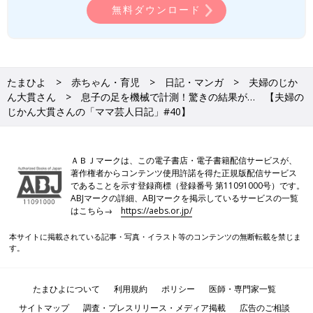
無料ダウンロード
たまひよ
赤ちゃん・育児
日記・マンガ
夫婦のじか
ん大貫さん
息子の足を機械で計測！驚きの結果が… 【夫婦の
じかん大貫さんの「ママ芸人日記」#40】
ＡＢＪマークは、この電子書店・電子書籍配信サービスが、
著作権者からコンテンツ使用許諾を得た正規版配信サービス
であることを示す登録商標（登録番号 第11091000号）です。
ABJマークの詳細、ABJマークを掲示しているサービスの一覧
はこちら→
https://aebs.or.jp/
本サイトに掲載されている記事・写真・イラスト等のコンテンツの無断転載を禁じま
す。
たまひよについて
利用規約
ポリシー
医師・専門家一覧
サイトマップ
調査・プレスリリース・メディア掲載
広告のご相談