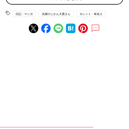
も息子は靴の感触を楽しんでいました。
日記・マンガ
夫婦のじかん大貫さん
タレント・有名人
現在では1歳9ヶ月になる息子。
その後、12.5cmの靴を何足かもらったため、それを履きまわし
ていたのですが、なんだか最近靴を履かせにくく感じていまし
た。
もう靴が小さくなっているのかな…と思ったのですが、靴の先の
空間を確認すると、まだつま先に少し余裕がある感覚が。
まだ履けそうな気もするな、と思い、特に気にも留めていなかっ
たのですが、先日大きいショッピングモールへ行った際に、子ど
もの足のサイズを機械で計測するというサービスを見かけ、試し
てみることにしました。
そのときも12.5cmの靴を履いていた息子。
測ってみると、なんと14cmの靴がおすすめだという結果が出ま
した。
「え！！」
思わず声に出してしまった私。
どうやら息子の足は、幅が広いようで、つま先部分は少し余裕が
あっても、横幅が狭くなってきているとのことでした。