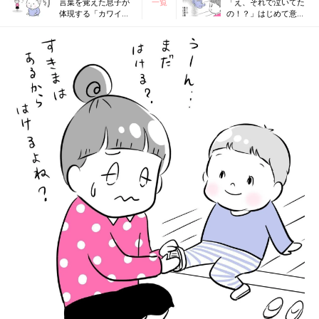
言葉を覚えた息子が
一覧
「え、それで泣いてた
体現する「カワイ
の！？」はじめて意思
イ」の世界【夫婦の
疎通した日の感動【夫
じかん大貫さんの
婦のじかん大貫さんの
「ママ芸人日記」
「ママ芸人日記」
#39】
#41】