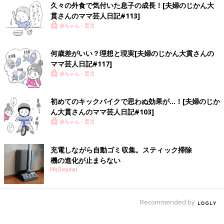
久々の外食で気付いた息子の成長！[夫婦のじかん大
（PARCO出版）を発売。
貫さんのママ芸人日記#113]
赤ちゃん・育児
前の話
次の話
言葉を覚えた息子が
一覧
「え、それで泣いてた
体現する「カワイ
の！？」はじめて意思
イ」の世界【夫婦の
疎通した日の感動【夫
何歳差がいい？理想と現実[夫婦のじかん大貫さんの
じかん大貫さんの
婦のじかん大貫さんの
ママ芸人日記#117]
「ママ芸人日記」
「ママ芸人日記」
赤ちゃん・育児
#39】
#41】
初めてのキックバイクで思わぬ効果が…！[夫婦のじか
ん大貫さんのママ芸人日記#103]
赤ちゃん・育児
充電しながら自動ゴミ収集。スティック掃除
機の進化が止まらない
PR(Dreame)
Recommended by