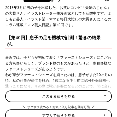
2018年3月に男の子を出産した、お笑いコンビ「夫婦のじかん」
の大貫さん。イラストレーター兼漫画家としても活躍中です。よ
しもと芸人・イラスト業・ママと毎日大忙しの大貫さんによるの
コラム連載「ママ芸人日記」第40回です。
【第40回】息子の足を機械で計測！驚きの結果
が…
最近では、子どもが初めて履く「ファーストシューズ」にこだわ
る方も多いらしく、ブランド物のものがあったりと、多種多様な
ファーストシューズがあるようです。
わが家がファーストシューズを買ったのは、息子がまだ10ヶ月の
頃。私の仕事が多忙を極め、
1歳
になる少し前に認可外保育園へ
通うことになり、その際に靴が必要になるとのことで、間に合わ
せでショッピングモールで買った12cmのクマのアップリケの付
このまま続きを見る
いたものとなりました。
息子が歩き出したのは1歳の頃だったので、ファーストシューズ
サクサク読める！お気に入り記事を登録可能
を買った頃はまだ歩けなかったのですが、入園した園では公園な
どにカートに乗って行く際にも靴が必要らしく、歩けないながら
アプリで続きを見る