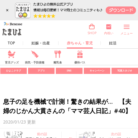
×
内祝い
SHOP
メニュー
TOP
妊娠・出産
赤ちゃん・育児
妊活
育児グッズ
病気・予防接種
離乳食
優待パス
ひよこクラブ
アプリ
SNS
キャンペーン
写真スタジオ
息子の足を機械で計測！驚きの結果が… 【夫
婦のじかん大貫さんの「ママ芸人日記」#40】
2020/01/23
更新
前の話
次の話