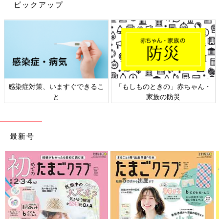
起き・早寝を実践していて、それゆえに睡眠リズムが乱れること
ピックアップ
を心配する声が目立ちました。星野先生は「睡眠リズムはざっく
りと考えていい、成長によってどんどん変化するので、早起き・
早寝きができていれば必要以上の心配はしないで」と的確にアド
バイス。相談会のあとも星野先生に質問をしたり参加者同士で記
念撮影をしたりと、和やかなムードでイベントは終了しました。
赤ちゃんの良質な睡眠は脳の発達にも関係すると考えているマ
マ・パパたちは「睡眠」についても関心が高いことでしょう。赤
できるこ
「もしものときの」赤ちゃん・
日本外来小児科学会リ
ちゃんが夜ぐっすり眠ると、ママやパパの睡眠も確保されます。
家族の防災
ト検討会
なお、全米睡眠財団によると、０～3カ月の赤ちゃんの睡眠時間
は14～17時間、4～11カ月では１２～15時間、1～
2才
では１１
～14時間、そして大人は7～9時間が理想的だそう。親子で「快
適な眠り」を味方につけて、家族みんなで元気に毎日を過ごした
最新号
いですね。
（取材・文／中澤夕美恵、ひよこクラブ編集部）
監修／星野恭子先生
初回公開日 2020/01/07