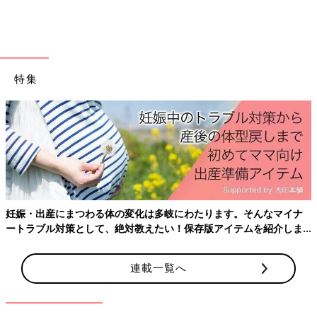
した。講演のあとは先生を囲んだ相談会も。そ
の様子を前編・後編の2回でリポートします。
質問タイムは星野先生を囲んで
特集
産後はお世話で大忙し、出産
ておきたいことをわかりやす
化は多岐にわたります。そんなマイナ
教えたい！保存版アイテムを紹介しま
連載一覧へ
ママたちの記した睡眠表を確認しながら、明るい語り口調で質問
に解答する星野先生。講演会に参加していたほとんどのママが早