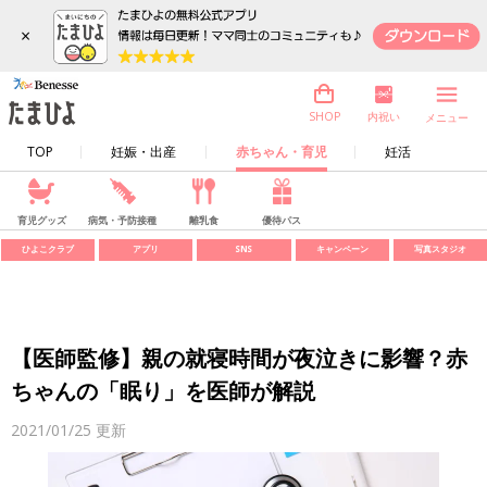
×
内祝い
SHOP
メニュー
TOP
妊娠・出産
赤ちゃん・育児
妊活
育児グッズ
病気・予防接種
離乳食
優待パス
ひよこクラブ
アプリ
SNS
キャンペーン
写真スタジオ
【医師監修】親の就寝時間が夜泣きに影響？赤
ちゃんの「眠り」を医師が解説
2021/01/25
更新