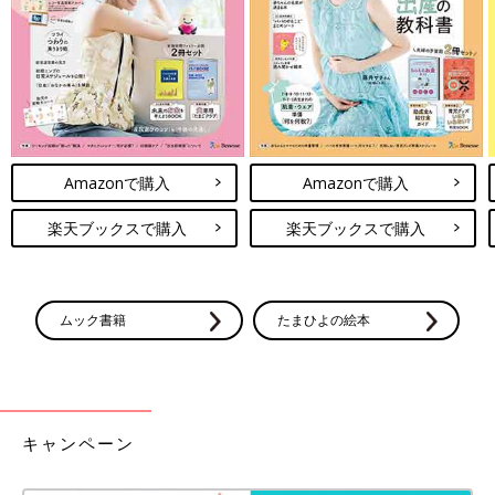
育児中におススメのアプリ
アプリ「まいにちのたまひよ」
Amazonで購入
Amazonで購入
楽天ブックスで購入
楽天ブックスで購入
ムック書籍
たまひよの絵本
妊娠日数・生後日数に合わせて専門家のアドバイスを毎日お届
け。同じ出産月のママ同士で情報交換したり、励ましあったりで
キャンペーン
きる「ルーム」や、写真だけでは伝わらない”できごと”を簡単に
記録できる「成長きろく」も大人気！