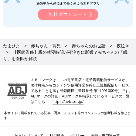
妊娠中から産後まで長く使える無料アプリ
無料ダウンロード
たまひよ
赤ちゃん・育児
赤ちゃんのお世話
夜泣き
【医師監修】親の就寝時間が夜泣きに影響？赤ちゃんの「眠
り」を医師が解説
ＡＢＪマークは、この電子書店・電子書籍配信サービスが、
著作権者からコンテンツ使用許諾を得た正規版配信サービス
であることを示す登録商標（登録番号 第11091000号）です。
ABJマークの詳細、ABJマークを掲示しているサービスの一覧
はこちら→
https://aebs.or.jp/
本サイトに掲載されている記事・写真・イラスト等のコンテンツの無断転載を禁じま
す。
たまひよについて
利用規約
ポリシー
医師・専門家一覧