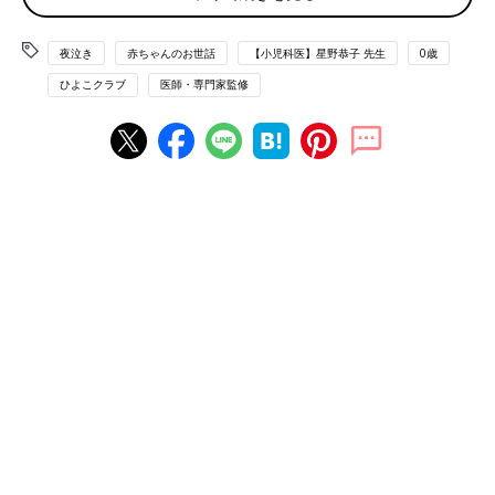
夜泣き
赤ちゃんのお世話
【小児科医】星野恭子 先生
0歳
ひよこクラブ
医師・専門家監修
講演会「
夜泣き
のメカニズムから小学生入学までの睡眠の変化に
ついて」のあとは、小児神経科医の星野先生を囲んで座談会形式
での質疑応答が行われました。
参加したママたちはあらかじめ赤ちゃんの数日間の睡眠を記録し
た「睡眠表」を持参し、その「睡眠表」をもとに星野先生からア
ドバイスがありました。
実際に会場で上がった質問の一部を紹介します。
Q:睡眠リズムが心配