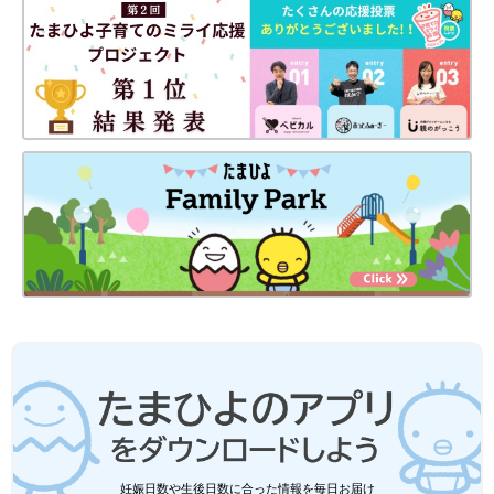
ダウンロード（無料）
育児中におススメの本
最新! 初めての育児新百科 (ベネッセ・ムック たまひよブッ
クス たまひよ新百科シリーズ)
大人気「新百科シリーズ」の「育児新百科」がリニューアル！
新生児から
3歳
まで、月齢別に毎日の赤ちゃんの成長の様子とマ
マ＆パパができることを徹底紹介。
毎日のお世話を基本からていねいに解説。
新生児期からのお世話も写真でよくわかる！ 月齢別に、体・心
の成長とかかわりかたを掲載。
ワンオペおふろの手順など、ママ・パパの「困った！」を具体的
なテクで解決。
予防接種や乳幼児健診、事故・けがの予防と対策、病気の受診の
目安などもわかりやすく紹介しています。
切り取って使える、「赤ちゃんの月齢別 発育・発達見通し表」
つき。
妊娠日数や生後日数に合った情報を毎日お届け