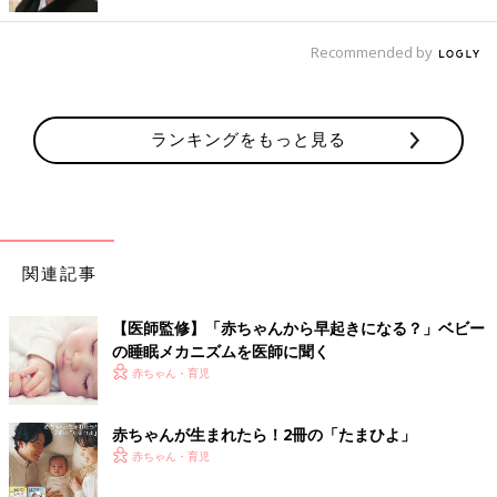
授乳は必ず必要というわけではありません。
明け方はおそらく眠りが浅いせいで泣いているので、あえて何も
Recommended by
せずほうっておくと自然と寝てくれると思います。ママは何時に
寝ていますか？ 0時？ それならきっとママの気配で起きてい
るのかもしれませんね。子どもの睡眠時間は親に影響されやすい
ランキングをもっと見る
ので、赤ちゃんと一緒にママやパパも早寝してみてはどうでしょ
うか。
Q:赤ちゃんの睡眠にコアタイムはある？
関連記事
Ｑ：成長ホルモンは深夜22時～2時に分泌されると聞いたことが
あります。赤ちゃんも同じようにコアタイムはありますか？（3
カ月・女の子のママ）
【医師監修】「赤ちゃんから早起きになる？」ベビー
の睡眠メカニズムを医師に聞く
星野先生：睡眠中は一定の間隔でレム睡眠（浅い眠り）とノンレ
赤ちゃん・育児
ム睡眠（深い眠り）が交互に訪れます。成長ホルモンの分泌は最
初のノンレム睡眠のときがピークで、21時～24時ごろだといわ
赤ちゃんが生まれたら！2冊の「たまひよ」
れています。ただ、大人と同じようなホルモンのリズムが整うの
赤ちゃん・育児
は幼児期ごろといわれています。夜泣きすることもあるし、赤ち
ゃんのうちはあまり気にしないでいいですよ。今は早起き・早寝