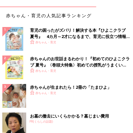
Ｑ：赤ちゃんの7時起床１９時就寝のリズムを守っていたけれ
ど、最近4時～6時に目覚めるようになりました。睡眠リズムが崩
赤ちゃん・育児の人気記事ランキング
れないかと心配です。（5カ月・男の子のママ）
育児の困ったがズバリ！解決する本『ひよこクラブ
星野先生：19時前に寝ているのなら、1～2時間のズレは心配し
夏号』 4カ月～2才になるまで、育児に役立つ情報が
なくても大丈夫です。早く起きるようになったのは、明け方に眠
いっぱい！
赤ちゃん・育児
りが浅くなるからかもしれません。はいはいが始まって運動量が
増えたらまた元のリズムに戻る可能性もあります。一方で、はい
赤ちゃんのお世話まるわかり！『初めてのひよこクラ
はいと夜泣きは関連があるという考え方もあるので、今度は夜泣
ブ 夏号』〈巻頭大特集〉初めての授乳がうまくい
きが始まるかも。赤ちゃんの眠りは成長に合わせて変わるもの。
く！ おっぱい・ミルクの基本と夏のトラブル 解決テ
赤ちゃん・育児
いずれにしろ今まで通り、早起き・早寝を習慣にしていればほと
ク
んどの場合心配ありませんよ。
赤ちゃんが生まれたら！2冊の「たまひよ」
Q:夜中の頻回授乳はどうすれば？
赤ちゃん・育児
Ｑ：早起き・早寝ができているのですが0時に目を覚まし
授乳
。
明け方もたびたび泣くので頻回に授乳しています。（9カ月・女
お墓の撤去にいくらかかる？墓じまい費用
の子のママ）
PR(くらしの話題)
星野先生：9カ月で離乳食をしっかり食べているのなら、夜間の