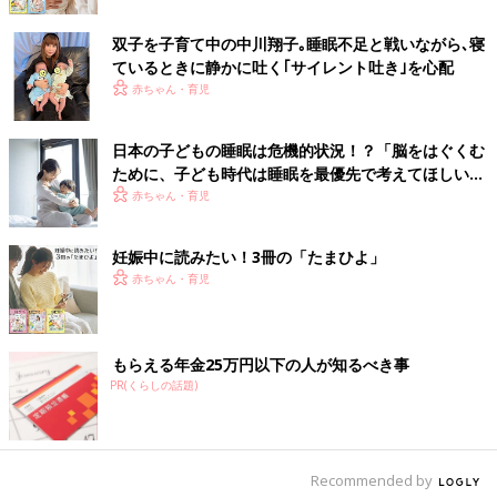
を教えてあげてくださいね。
双子を子育て中の中川翔子｡睡眠不足と戦いながら､寝
ているときに静かに吐く｢サイレント吐き｣を心配
Q:保育園通いスタート、就寝時間どうすれば？
赤ちゃん・育児
Ｑ：4月から
保育園
に通う予定です。通園したら、今よりも就寝
時間が遅くなることは確実。今のうちから寝る時間をずらしたほ
日本の子どもの睡眠は危機的状況！？「脳をはぐくむ
うがいいですか？（5カ月・男の子のママ）
ために、子ども時代は睡眠を最優先で考えてほしい」
【乳幼児睡眠コンサルタント】
赤ちゃん・育児
星野先生：寝つきというのは「一日の結果」で、その日の活動量
や昼寝の時間によって決まります。保育園に通い始めたら自然と
妊娠中に読みたい！3冊の「たまひよ」
通園ペースに合わせた睡眠リズムに移行するので、あえて今から
赤ちゃん・育児
遅く寝ることはしなくてもいいでしょう。復職後もできるだけ早
寝をするのが理想的。おふろから上がってそのまま布団に連れて
いく流れができると、ラクかもしれませんね。
もらえる年金25万円以下の人が知るべき事
PR(くらしの話題)
【医師監修】「赤ちゃんから早起きにな
る？」ベビーの睡眠メカニズムを医師に
聞く
11月上旬、「赤ちゃんの眠り」をテーマに、
「子どもの早起きをすすめる会」発起人である
Recommended by
小児神経科医の星野恭子先生の講演会がありま