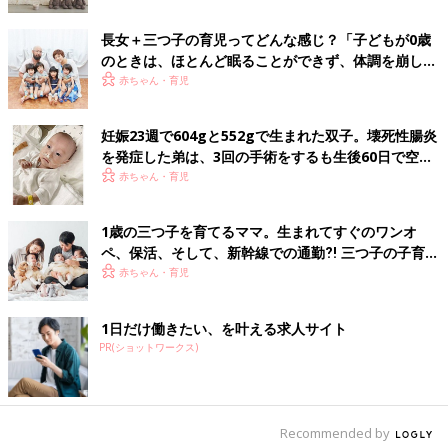
一般社団法人日本多胎支援協会が発行している「ふたごポケット
ブックシリーズ」は、「ふたごの発育と発達」「ふたごの
授乳
～
長女＋三つ子の育児ってどんな感じ？「子どもが0歳
同時授乳～」などテーマ別に、多胎育児のキホンを紹介。ママの
のときは、ほとんど眠ることができず、体調を崩した
悩みを解決します。各300円（税込み・送料別）。
ことも…」【多胎の育児体験談】
赤ちゃん・育児
[三つ子まみれな毎日＃100] 連載100
妊娠23週で604gと552gで生まれた双子。壊死性腸炎
回！三つ子と作者の思い☆
を発症した弟は、3回の手術をするも生後60日で空へ
こんにちは！宮瀬とまとです。 2012年産まれ
【多胎・低出生体重児】
赤ちゃん・育児
の三つ子のお母さんをしてます！ 三つ子たちと
てんやわんやな毎日を過ごしております♪ 前回
までトイレトレーニングの話でしたが…、 今
1歳の三つ子を育てるママ。生まれてすぐのワンオ
回、「三つ子まみれな毎日」が記念すべき連載
運動発達のペースは、一卵性は比較的似ており、二卵性はあまり
ペ、保活、そして、新幹線での通勤⁈ 三つ子の子育て
100回になりました！！そしてスタートしてか
似ない傾向が。また、一卵性でも体重差があると発達のペースが
のリアル【多胎育児体験談】
赤ちゃん・育児
ら2年が経ちました。 本当にどうもありがとう
異なります。あんよなどにも差が見られることもありますが、布
ございます！！！
施先生によるとそんなときママやパパに心がけてほしいのは、あ
1日だけ働きたい、を叶える求人サイト
んよができた子を「すごいね！ あんよ上手ね」とほめたら、も
PR(ショットワークス)
う1人の子には「おすわり上手ね～」と同じようにほめてあげる
ことです。子どもたちはそれぞれ自分のペースで発達しており、
それを認めることが大切です。こうしたかかわり方を続けること
で自己肯定感がはぐくまれ、多胎児の場合は、将来、きょうだい
Recommended by
同士で、お互いのいいところを認め合う関係がはぐくまれます。