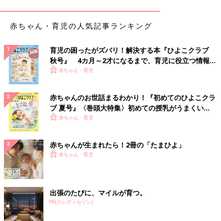
1歳半健診で「とにかく話しかけてあげて。宇宙語で話してきた
ら、おうむ返しでもいいわよ」と言われたので、家では話しかけ
赤ちゃん・育児の人気記事ランキング
ることを心がけています。
育児の困ったがズバリ！解決する本『ひよこクラブ
秋号』 4カ月～2才になるまで、育児に役立つ情報が
ハイハイやつかまり立ちで差がでることも
いっぱい！
赤ちゃん・育児
運動発達に関しては「首のすわり」と「おすわり」の時期は、単
赤ちゃんのお世話まるわかり！『初めてのひよこクラ
胎児とほぼ変わりません。しかし「寝返り」「ハイハイ」「つか
ブ 夏号』〈巻頭大特集〉初めての授乳がうまくい
まり立ち」「ひとり歩き」は差が出る子も。早産の場合は、予定
く！ おっぱい・ミルクの基本と夏のトラブル 解決テ
赤ちゃん・育児
日を誕生日と考えて修正月齢で見てください。
ク
多胎児は、言葉の発達も比較的ゆっくりです。原因の１つには、
赤ちゃんが生まれたら！2冊の「たまひよ」
多胎児特有のきょうだい間でしか通じない言葉（ツインランゲー
赤ちゃん・育児
ジ）を使ってコミュニケーションを図ることが考えられます。ツ
インランゲージとは、たとえば「いちご」も「りんご」も、子ど
もたちの間では「ご！」と呼ぶなどですが、無理にツインランゲ
出張のたびに、マイルが育つ。
ージは直そうとしなくてOK。
PR(クレディセゾン)
また女の子と男の子だと、女の子のほうが言葉は早い傾向があり
ますが、気にしないで大丈夫です。