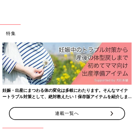
＊文中のコメントは口コミサイト「ウイメンズパーク」の投稿か
らの抜粋です。
■監修／布施晴美先生
特集
（十文字学園女子大学人間生活学部 人間発達心理学科 教授、一
般社団法人日本多胎支援協会代表理事）
聖路加国際病院小児病棟看護師、埼玉県立大学短期大学部看護学
科講師などを経て現職。専門は乳幼児の育児支援、多胎児家庭へ
妊娠・出産にまつわる体の変化は多岐にわたります。そんなマイナ
の支援。一卵性双生児のママでもあります。
ートラブル対策として、絶対教えたい！保存版アイテムを紹介しま
す。
連載一覧へ