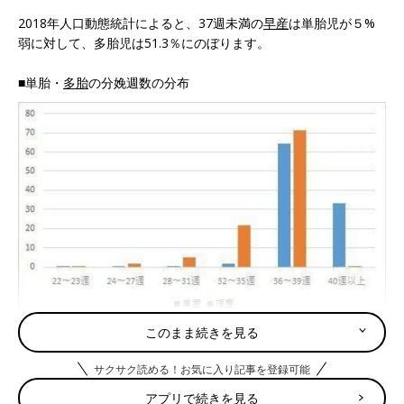
2018年人口動態統計によると、37週未満の
早産
は単胎児が５%
弱に対して、多胎児は51.3％にのぼります。
■単胎・
多胎
の分娩週数の分布
（2018年人口動態統計より）
このまま続きを見る
また多胎児の平均出生体重は、2200g前後で、約70％が2500g未
サクサク読める！お気に入り記事を登録可能
満の
低出生体重児
です。ちなみに単胎児の低出生体重児は8%程
度です。
アプリで続きを見る