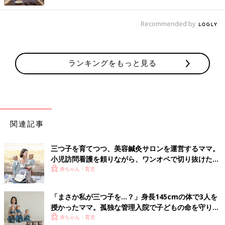
発育も発達も、多少個人差はありますが就学前にはあまり差を感
じなくなるので、長い目で見守ってください。心配なときは多胎
Recommended by
児向けの育児書などを参考にしたり、子育て相談や乳幼児健診で
相談しましょう。（図版提供／布施晴美先生 取材・文／麻生珠
恵、ひよこクラブ編集部）
ランキングをもっと見る
■ふたごポケットブックシリーズ
関連記事
三つ子を育てつつ、美容鍼灸サロンを運営するママ。
小児訪問看護を頼りながら、ワンオペで切り抜けた赤
ちゃん育児！【多胎インタビュー・後編】
赤ちゃん・育児
「まさか私が三つ子を…？」身長145cmの体で3人を
授かったママ。孤独な管理入院で子どもの命を守り抜
いた！【多胎インタビュー・前編】
赤ちゃん・育児