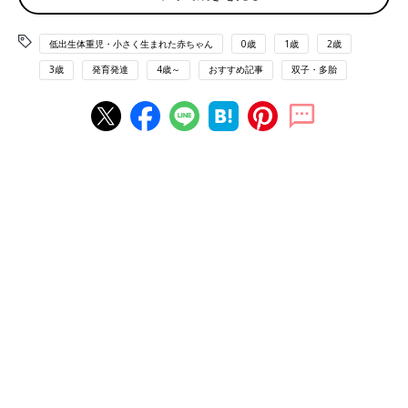
そのため多胎児のママやパパは、子どもたちの発育を心配する人
が多いのですが、母子健康手帳の身体発育曲線の平均値からはず
低出生体重児・小さく生まれた赤ちゃん
0歳
1歳
2歳
れていても、カーブに沿って成長していれば大丈夫と考えましょ
う。ただし発育曲線が横ばいだったり、下降線をたどったりする
3歳
発育発達
4歳～
おすすめ記事
双子・多胎
ときは、念のため小児科を受診してください。
運動発達や言葉は緩やかですが、長い目で見守って
妊娠期間が短く、小さく生まれた多胎児は、単胎児と比べると運
動発達は緩やかな傾向があります。ママたちからは次のような声
も。
●うちは双子ですが、1人は６カ月でハイハイを始めたのに、もう
1人の子はハイハイをしません。心配でいろいろ調べたのです
が、
乳腺炎
のときケアしてくれた助産師さんに「その子の個性だ
と思って！」と言われて安心しました。
●
1歳
9カ月の男の子の双子ですが、まだ「にゃんにゃん」「ブー
ブー」など意味のある言葉が出ません。でも大人のマネをしてバ
イバイをしたり、食べたくないものは「ないない」と言います。