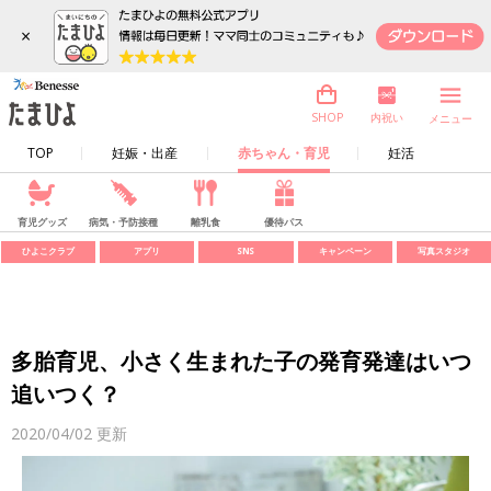
×
内祝い
SHOP
メニュー
TOP
妊娠・出産
赤ちゃん・育児
妊活
育児グッズ
病気・予防接種
離乳食
優待パス
ひよこクラブ
アプリ
SNS
キャンペーン
写真スタジオ
多胎育児、小さく生まれた子の発育発達はいつ
追いつく？
2020/04/02
更新