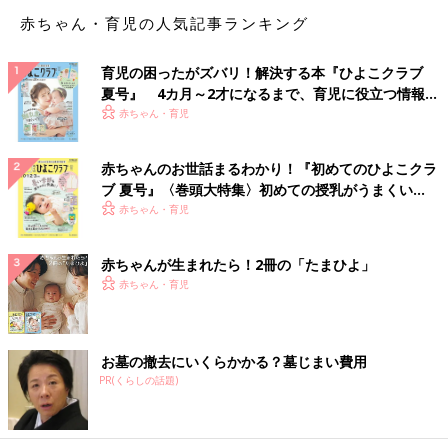
赤ちゃん・育児の人気記事ランキング
育児の困ったがズバリ！解決する本『ひよこクラブ
夏号』 4カ月～2才になるまで、育児に役立つ情報が
いっぱい！
赤ちゃん・育児
赤ちゃんのお世話まるわかり！『初めてのひよこクラ
ブ 夏号』〈巻頭大特集〉初めての授乳がうまくい
く！ おっぱい・ミルクの基本と夏のトラブル 解決テ
赤ちゃん・育児
ク
赤ちゃんが生まれたら！2冊の「たまひよ」
赤ちゃん・育児
お墓の撤去にいくらかかる？墓じまい費用
PR(くらしの話題)