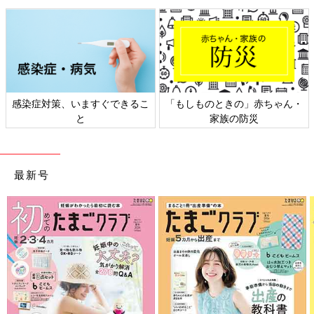
前の話
次の話
娘のイナバウアーが
一覧
寝起きにオッサン化す
わりと面倒な件【え
る愛娘【えらいこっち
らいこっちゃ！育児
ゃ！育児生活#77】
生活#75】
感染症対策、いますぐできるこ
「もしものときの」赤ちゃん・
と
家族の防災
最新号