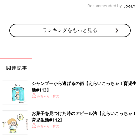
Recommended by
ランキングをもっと見る
娘が赤ちゃんの時、しゃっくりをしていると、
目を真ん丸にして、びっくりしている表情が忘れられません。
げっぷと違って、しばらく止まらないしゃっくり。
関連記事
そら「なんじゃこりゃあぁ」ってなるよなぁ～と思いながら、
よしよししていました。
シャンプーから逃げるの術【えらいこっちゃ！育児生
活#113】
妊娠中、時々しゃっくりしているのがお腹の中から伝わってき
赤ちゃん・育児
て、
「おおお、生まれる前からもういっちょまえにしゃっくりするん
やなぁ。」と、
お菓子を見つけた時のアピール法【えらいこっちゃ！
感心しつつ、とても愛おしかったのを覚えています。
育児生活#112】
赤ちゃん・育児
そういえば、しゃっくりって大人になるとあまりしなくなった気