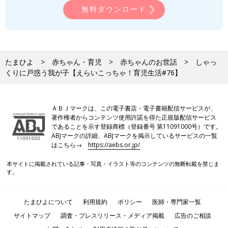
無料ダウンロード
たまひよ
赤ちゃん・育児
赤ちゃんのお世話
しゃっ
くりに戸惑う我が子【えらいこっちゃ！育児生活#76】
ＡＢＪマークは、この電子書店・電子書籍配信サービスが、
著作権者からコンテンツ使用許諾を得た正規版配信サービス
であることを示す登録商標（登録番号 第11091000号）です。
ABJマークの詳細、ABJマークを掲示しているサービスの一覧
はこちら→
https://aebs.or.jp/
本サイトに掲載されている記事・写真・イラスト等のコンテンツの無断転載を禁じま
す。
たまひよについて
利用規約
ポリシー
医師・専門家一覧
サイトマップ
調査・プレスリリース・メディア掲載
広告のご相談