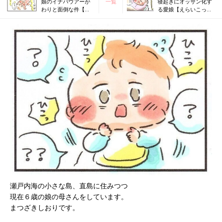
娘のイナバウアーが
一覧
寝起きにオッサン化す
わりと面倒な件【え
る愛娘【えらいこっち
らいこっちゃ！育児
ゃ！育児生活#77】
生活#75】
瀬戸内海の小さな島、直島に住みつつ
現在６歳の娘の母さんをしています。
まつざきしおりです。