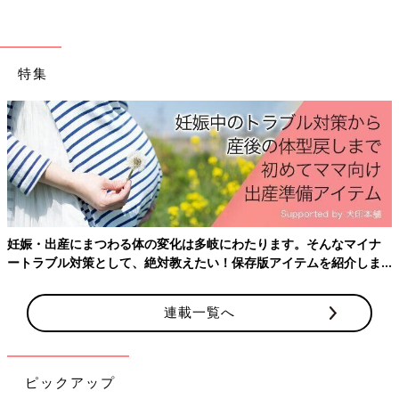
◆島暮らし漫画ブログ
「なおしまぐらし＝瀬戸内海のちいさな島移住まんが＝」
◆お米でできた猫、こめにゃん漫画連載中！
特集
「こめにゃん」
◆コミックエッセイ
「直島古民家シェア暮らし」(KADOKAWA)
「
3才
児みーたんは容赦しない」(KADOKAWA）
発売中♪
癒しのげっぷ【えらいこっちゃ！育児生
活#60】
妊娠・出産にまつわる体の変化は多岐にわたります。そんなマイナ
【まつざきしおり】 瀬戸内海の小さな島、直島
ートラブル対策として、絶対教えたい！保存版アイテムを紹介しま
に移住。 現在は漫画を描きながら、５才の娘み
す。
ーたんを子育て中。
連載一覧へ
■新着マンガをお知らせ！たまひよONLINEインスタグラム
（@tamahiyo_online）
ピックアップ