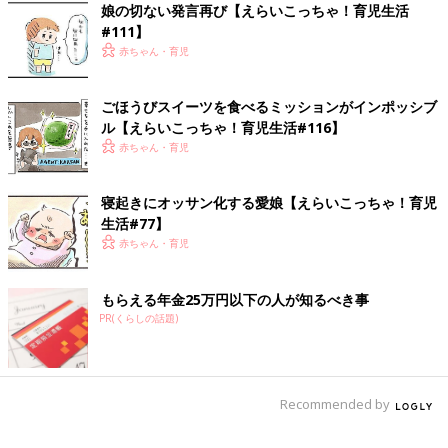
がしますね。
娘の切ない発言再び【えらいこっちゃ！育児生活
#111】
子どもの時は、しょっちゅうなっていた記憶があるのですが。
赤ちゃん・育児
(´▽｀)
ごほうびスイーツを食べるミッションがインポッシブ
しゃっくりを止める時は、誰かに驚かしてもらっていましたが、
ル【えらいこっちゃ！育児生活#116】
めっちゃ驚いた上に止まらなかった時は、
赤ちゃん・育児
「驚き損だ～～！！」と思っていました。(笑)
ちなみに一番効果があるのは、極限まで息を吸い込んで、極限ま
寝起きにオッサン化する愛娘【えらいこっちゃ！育児
で息を吐き切るのを繰り返す方法だと思っています。
生活#77】
赤ちゃん・育児
しかしこれもなかなかしんどいので、もっと楽に止められる方法
があれば、
もらえる年金25万円以下の人が知るべき事
ぜひご一報頂きたいです。
PR(くらしの話題)
【まつざきしおり】
瀬戸内海の小さな島、直島に移住。
現在は漫画を描きながら、６歳の娘みーたんを子育て中。
Recommended by
インスタグラムにて、そんな娘とのゆるい日々を漫画で公開中。