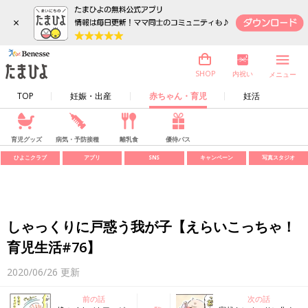
×
内祝い
SHOP
メニュー
TOP
妊娠・出産
赤ちゃん・育児
妊活
育児グッズ
病気・予防接種
離乳食
優待パス
ひよこクラブ
アプリ
SNS
キャンペーン
写真スタジオ
しゃっくりに戸惑う我が子【えらいこっちゃ！
育児生活#76】
2020/06/26
更新
前の話
次の話