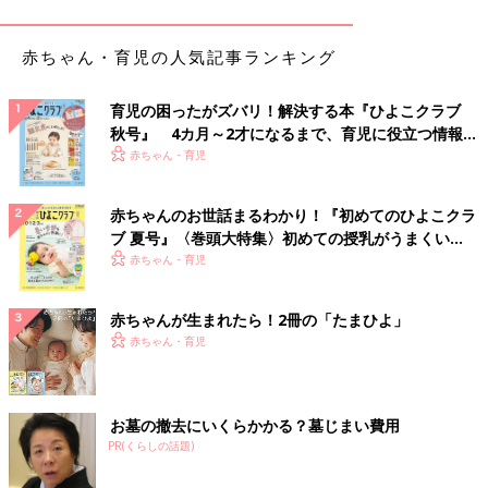
赤ちゃん・育児の人気記事ランキング
育児の困ったがズバリ！解決する本『ひよこクラブ
秋号』 4カ月～2才になるまで、育児に役立つ情報が
いっぱい！
赤ちゃん・育児
赤ちゃんのお世話まるわかり！『初めてのひよこクラ
ブ 夏号』〈巻頭大特集〉初めての授乳がうまくい
く！ おっぱい・ミルクの基本と夏のトラブル 解決テ
赤ちゃん・育児
ク
赤ちゃんが生まれたら！2冊の「たまひよ」
赤ちゃん・育児
お墓の撤去にいくらかかる？墓じまい費用
PR(くらしの話題)