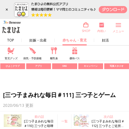
×
内祝い
SHOP
メニュー
TOP
妊娠・出産
赤ちゃん・育児
妊活
育児グッズ
病気・予防接種
離乳食
優待パス
ひよこクラブ
アプリ
SNS
キャンペーン
写真スタジオ
[三つ子まみれな毎日＃111] 三つ子とゲーム
2020/06/13
更新
前の話
次の話
[三つ子まみれな毎日
一覧
[三つ子まみれな毎日＃
＃110] 三つ子と喧嘩
112] 三つ子とご近所さ