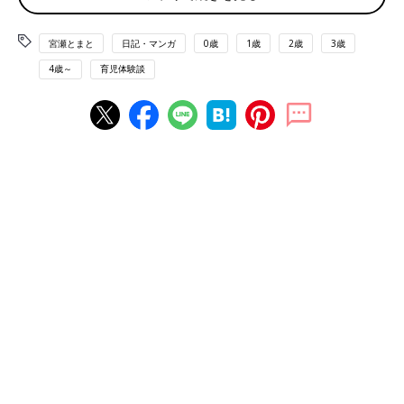
宮瀬とまと
日記・マンガ
0歳
1歳
2歳
3歳
4歳～
育児体験談