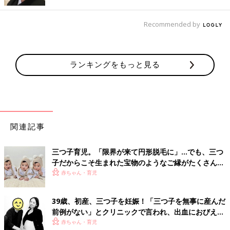
Recommended by
ランキングをもっと見る
関連記事
三つ子育児。「限界が来て円形脱毛に」…でも、三つ
子だからこそ生まれた宝物のようなご縁がたくさん！
【体験談】
赤ちゃん・育児
39歳、初産、三つ子を妊娠！「三つ子を無事に産んだ
前例がない」とクリニックで言われ、出血におびえる
日々…【桑子英里アナ・インタビュー】
赤ちゃん・育児