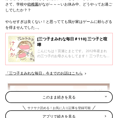
さて、学校や
幼稚園
がなが～～～いお休み中、どうやってお過ご
しでしたか？？
やらせすぎは良くない！と思ってても我が家はゲームに頼らざる
を得ませんでした…。
[三つ子まみれな毎日＃110] 三つ子と喧
嘩
こんにちは！宮瀬とまとです。 2012年産まれ
の三つ子のお母さんをしてます！ 三つ子たちと
てんやわんやな毎日を過ごしております♪ 以
前、臨時休校中の三つ子は意外にも楽しそ
う…！と、描きましたが、それは最初の1ヶ月
「三つ子まみれな毎日」今までのお話はこちら
だけでした（泣） GW明けからの自宅学習が始
まったらそれはそれはハードな生活のスタート
なのでした…。 外にも行けず、そして大好きな
お友達とも会えず。ずっと家にいて毎日勉強だ
と私と三つ子のストレスもだんだん溜まってき
このまま続きを見る
ます…。
サクサク読める！お気に入り記事を登録可能
アプリで続きを見る