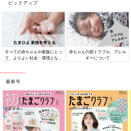
ピックアップ
前、臨時休校中の三つ子は意外にも楽しそ
う…！と、描きましたが、それは最初の1ヶ月
「三つ子まみれな毎日」今までのお話はこちら
だけでした（泣） GW明けからの自宅学習が始
まったらそれはそれはハードな生活のスタート
[宮瀬とまと]
なのでした…。 外にも行けず、そして大好きな
2012年産まれ三つ子のお母さん。
お友達とも会えず。ずっと家にいて毎日勉強だ
まさかの初妊娠で三つ子！夫は単身赴任でワンオペ！手も足りな
と私と三つ子のストレスもだんだん溜まってき
ます…。
い目も足りないおっぱいも足りない！さあどうしよう！
まわりに助けてもらいながらなんとか三つ子育児中☆
すべての赤ちゃんや家族にとっ
赤ちゃんの肌トラブル、アレル
て、よりよい社会・環境となる
ギーについて
Twitter
@mitsugobiyori
ことをめざしてさまざまな課題
Instagram
＠mitsugobiyori
を取材し、発信していきます
BLOG
みつご日和
最新号
前の話
次の話
[三つ子まみれな毎日
一覧
[三つ子まみれな毎日＃
＃110] 三つ子と喧嘩
112] 三つ子とご近所さ
ん