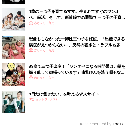
1歳の三つ子を育てるママ。生まれてすぐのワンオ
ペ、保活、そして、新幹線での通勤⁈ 三つ子の子育て
のリアル【多胎育児体験談】
赤ちゃん・育児
想像もしなかった一卵性三つ子を妊娠。「出産できる
病院が見つからない…」突然の破水とトラブルも多数
経験！【体験談】
赤ちゃん・育児
39歳で三つ子出産！「ワンオペになる時間帯は、髪を
振り乱して頑張っています」哺乳びんを洗う暇もない
怒涛の育児とは！？【桑子英里アナ・インタビュー】
赤ちゃん・育児
1日だけ働きたい、を叶える求人サイト
ゲームのやらせすぎは良くない！！！と言われていますが、我が
PR(ショットワークス)
家はまわりのお友達のお家より結構やらせてしまっています…。
長～～い休校中もとってもお世話になりました。
Recommended by