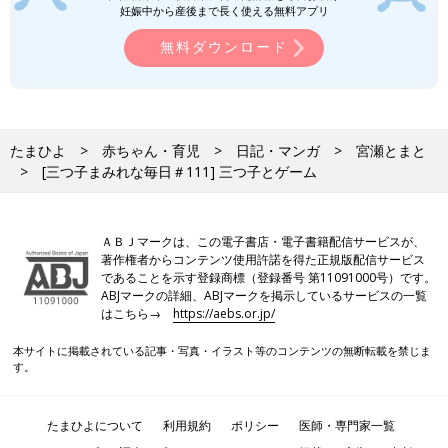
妊娠中から産後まで長く使える無料アプリ
無料ダウンロード
たまひよ
赤ちゃん・育児
日記・マンガ
宮瀬とまと
[三つ子まみれな毎日＃111] 三つ子とゲーム
ＡＢＪマークは、この電子書店・電子書籍配信サービスが、
著作権者からコンテンツ使用許諾を得た正規版配信サービス
であることを示す登録商標（登録番号 第11091000号）です。
ABJマークの詳細、ABJマークを掲示しているサービスの一覧
はこちら→
https://aebs.or.jp/
本サイトに掲載されている記事・写真・イラスト等のコンテンツの無断転載を禁じま
す。
たまひよについて
利用規約
ポリシー
医師・専門家一覧