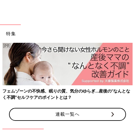
1人で黙々とやるのではなく、うちは3人で遊びながらゲームをし
ていることが多いのです。
下に赤ちゃんや幼児ちゃんやがいる家庭のママ友からいつも羨ま
しがられるので、そうやって同じレベルで3人遊べるところは多
胎児
のいいところだな～と実感しています☆
特集
対戦ゲームだったり、協力して何か作っていくゲームだったり、
3人がコミュニケーション取りながら喧嘩をしながら（笑）、一
緒に遊んでいる姿は、そんなに悪いものでもないんじゃないかし
ら？？と思うのです。
そうやって罪悪感を和らげて、その間に家事！仕事！！と用事を
フェムゾーンの不快感、眠りの質、気分のゆらぎ…産後の“なんとな
済ませていくのでした☆
く不調”セルフケアのポイントとは？
[三つ子まみれな毎日＃110] 三つ子と喧
連載一覧へ
嘩
こんにちは！宮瀬とまとです。 2012年産まれ
の三つ子のお母さんをしてます！ 三つ子たちと
てんやわんやな毎日を過ごしております♪ 以