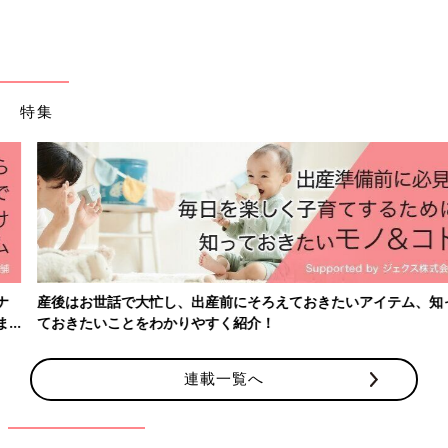
特集
＜Amazonで詳しく見る＞
Amazonで見る
前の話
次の話
恐怖の必殺技！痛い
一覧
怪奇現象？3人のパパ
の痛いの飛んでい
【夫婦のじかん大貫さ
け！【夫婦のじかん
んのママ芸人日記
大貫さんのママ芸人
#53】
産後はお世話で大忙し、出産前にそろえておきたいアイテム、知っ
日記#51】
ておきたいことをわかりやすく紹介！
連載一覧へ