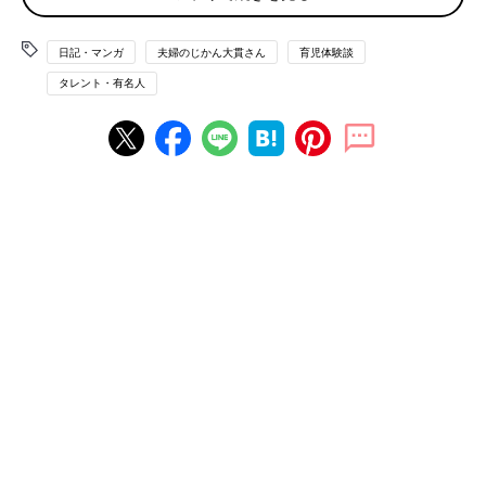
というのも、私たち夫婦はお付き合い期間が10年くらいありまし
た。
日記・マンガ
夫婦のじかん大貫さん
育児体験談
そこから結婚して息子が生まれ…夫婦としては15年程の時間が経
過しております。
タレント・有名人
その中で息子と過ごした期間はたった2年しか経っていないので
すが、この2年間が濃密過ぎて、むしろ夫婦二人だけで過ごして
いた時期は一体どんな風だったのだろう…と思い出さなければわ
からない程にもなってきました。
結婚してすぐ子どもを！というよりも、二人の時間を楽しみたい
と思っていた期間があったはずなのに…。
それほどまでに、子どもと過ごす毎日というのは、慌ただしくも
毎日が記念日のような大切な日々となっています。
初めて寝返りができた日、初めて歩いた日、初めてパパママが言
えた日、初めての
保育園
、夏祭り…息子の様々な瞬間を記録して
おこうと、毎日のように写真を撮っており、いつの間にかスマホ
の容量がいっぱいになってしまいました。
そんなとき、仕事関係の知り合いの方に、「写真もいいけど、動
画をたくさん撮っておくと、本当に撮っておいてよかった！と思
えるよ」とお聞きしました。