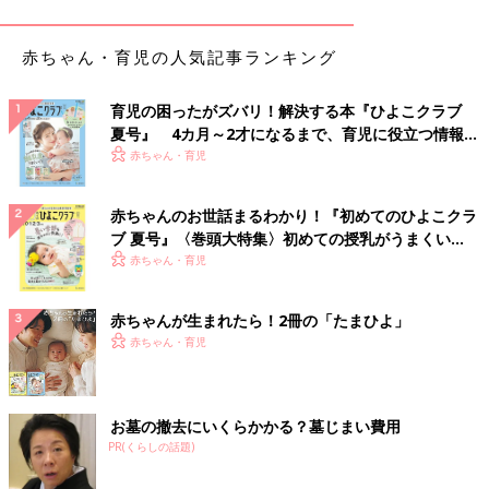
その方のお子さんたちは既に大きいのですが、成長すると昔の子
どもの声ではなくなってしまい、それはそれで成長を感じ嬉しい
赤ちゃん・育児の人気記事ランキング
のですが、子どものときの声での「パパ、ママ」が時々聞きたく
なるそうです。
育児の困ったがズバリ！解決する本『ひよこクラブ
そういうときに昔の動画があると本当に貴重なものになるらし
夏号』 4カ月～2才になるまで、育児に役立つ情報が
く、とにかく「声を撮っておけ！」と助言をいただきました。
いっぱい！
赤ちゃん・育児
言われてみれば確かに…と思うことが私にもありました。
赤ちゃんのお世話まるわかり！『初めてのひよこクラ
ブ 夏号』〈巻頭大特集〉初めての授乳がうまくい
息子が生後半年くらいの頃、なかなか泣き止まず何をしてもダメ
く！ おっぱい・ミルクの基本と夏のトラブル 解決テ
赤ちゃん・育児
で、あまりにも大きな泣き声だったので、これはもう記念に撮影
ク
しておこうと思い、スマホで少しだけ動画を撮っておいたことが
ありました。
赤ちゃんが生まれたら！2冊の「たまひよ」
その後、泣くのに飽きたのか、何事もなかったように泣き止んで
赤ちゃん・育児
寝た息子だったのですが、このときの泣き声の動画を、今でも頻
繁に見返しています。
お墓の撤去にいくらかかる？墓じまい費用
ここまで赤ちゃんらしく泣くことはここ最近なくなってきたた
PR(くらしの話題)
め、昔のいわゆる「ギャン泣き」と言う感じの、どストレートな
泣き声はどんな感じだったかなとついつい見返してしまうので