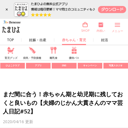
×
内祝い
SHOP
メニュー
TOP
妊娠・出産
赤ちゃん・育児
妊活
育児グッズ
病気・予防接種
離乳食
優待パス
ひよこクラブ
アプリ
SNS
キャンペーン
写真スタジオ
まだ間に合う！赤ちゃん期と幼児期に残してお
くと良いもの【夫婦のじかん大貫さんのママ芸
人日記#52】
2020/04/16
更新