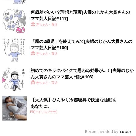
3人暮らし。2019年3月にコミックエッセイ「母ハハハ！」
（PARCO出版）を発売。
何歳差がいい？理想と現実[夫婦のじかん大貫さんの
ママ芸人日記#117]
赤ちゃん・育児
「魔の2歳児」を終えてみて[夫婦のじかん大貫さんの
ママ芸人日記#100]
赤ちゃん・育児
初めてのキックバイクで思わぬ効果が…！[夫婦のじか
ん大貫さんのママ芸人日記#103]
赤ちゃん・育児
【大人気】ひんやり冷感寝具で快適な睡眠を
あなたに。
PR(アイリスプラザ)
Recommended by