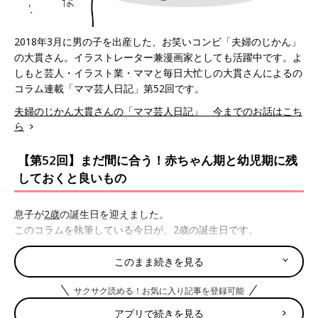
2018年3月に男の子を出産した、お笑いコンビ「夫婦のじかん」
の大貫さん。イラストレーター兼漫画家としても活躍中です。よ
しもと芸人・イラスト業・ママと毎日大忙しの大貫さんによるの
コラム連載「ママ芸人日記」第52回です。
夫婦のじかん大貫さんの「ママ芸人日記」 今までのお話はこち
ら
【第52回】まだ間に合う！赤ちゃん期と幼児期に残
しておくと良いもの
息子が
2歳
の誕生日を迎えました。
このコラムを執筆している今日が、2歳の誕生日です。
2歳というと、まだまだ子どもというか赤ちゃんというか…とに
このまま続きを見る
かく幼い感じですが、息子が生まれてから、まだ2年しか経って
サクサク読める！お気に入り記事を登録可能
いないのか…！と考えると、何とも不思議な感じがします。
アプリで続きを見る