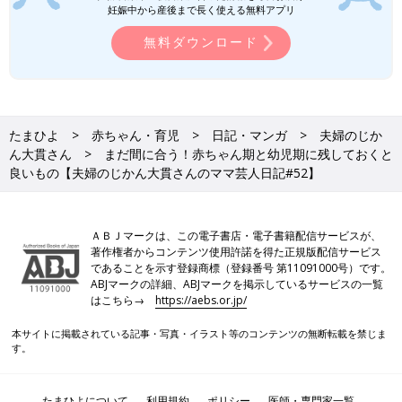
妊娠中から産後まで長く使える無料アプリ
無料ダウンロード
たまひよ
赤ちゃん・育児
日記・マンガ
夫婦のじか
ん大貫さん
まだ間に合う！赤ちゃん期と幼児期に残しておくと
良いもの【夫婦のじかん大貫さんのママ芸人日記#52】
ＡＢＪマークは、この電子書店・電子書籍配信サービスが、
著作権者からコンテンツ使用許諾を得た正規版配信サービス
であることを示す登録商標（登録番号 第11091000号）です。
ABJマークの詳細、ABJマークを掲示しているサービスの一覧
はこちら→
https://aebs.or.jp/
本サイトに掲載されている記事・写真・イラスト等のコンテンツの無断転載を禁じま
す。
たまひよについて
利用規約
ポリシー
医師・専門家一覧