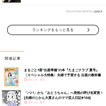
す。
Recommended by
きっと、3年後、5年後には、今の息子の動画をたくさん見返して
いるに違いありません。
そのときのために、スマホを機種変更する際は、思い切って容量
の多い機種を選んでいこうと思いました。
ランキングをもっと見る
夫婦のじかん大貫さん プロフィール
関連記事
まるごと1冊“出産準備”の本『たまごクラブ 夏号』
〈スペシャル大特集〉夫婦で予習する 出産の教科書
赤ちゃん・育児
「パパ」から「おとうちゃん」へ突然の呼び名変更！
よしもとクリエイティブ・エージェンシー所属／夫婦お笑いコン
[夫婦のじかん大貫さんのママ芸人日記#104]
ビ「夫婦のじかん」の嫁担当。イラストレーターとしても活動
赤ちゃん・育児
中。相方は元・トンファー山西章博。息子（2018.3生）と夫との