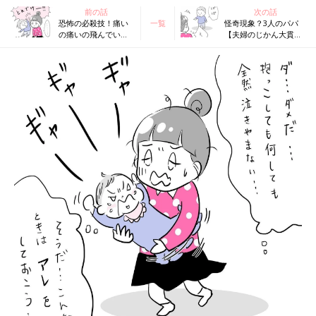
前の話
次の話
恐怖の必殺技！痛い
一覧
怪奇現象？3人のパパ
の痛いの飛んでい
【夫婦のじかん大貫さ
け！【夫婦のじかん
んのママ芸人日記
大貫さんのママ芸人
#53】
日記#51】