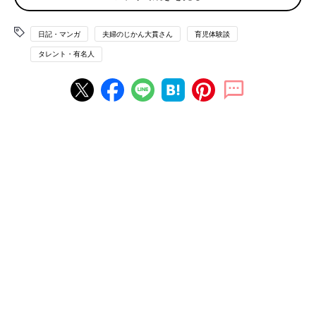
というのも、私たち夫婦はお付き合い期間が10年くらいありまし
た。
日記・マンガ
夫婦のじかん大貫さん
育児体験談
そこから結婚して息子が生まれ…夫婦としては15年程の時間が経
過しております。
タレント・有名人
その中で息子と過ごした期間はたった2年しか経っていないので
すが、この2年間が濃密過ぎて、むしろ夫婦二人だけで過ごして
いた時期は一体どんな風だったのだろう…と思い出さなければわ
からない程にもなってきました。
結婚してすぐ子どもを！というよりも、二人の時間を楽しみたい
と思っていた期間があったはずなのに…。
それほどまでに、子どもと過ごす毎日というのは、慌ただしくも
毎日が記念日のような大切な日々となっています。
初めて寝返りができた日、初めて歩いた日、初めてパパママが言
えた日、初めての
保育園
、夏祭り…息子の様々な瞬間を記録して
おこうと、毎日のように写真を撮っており、いつの間にかスマホ
の容量がいっぱいになってしまいました。
そんなとき、仕事関係の知り合いの方に、「写真もいいけど、動
画をたくさん撮っておくと、本当に撮っておいてよかった！と思
えるよ」とお聞きしました。