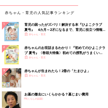
その方のお子さんたちは既に大きいのですが、成長すると昔の子
どもの声ではなくなってしまい、それはそれで成長を感じ嬉しい
赤ちゃん・育児の人気記事ランキング
のですが、子どものときの声での「パパ、ママ」が時々聞きたく
なるそうです。
育児の困ったがズバリ！解決する本『ひよこクラブ
そういうときに昔の動画があると本当に貴重なものになるらし
夏号』 4カ月～2才になるまで、育児に役立つ情報が
く、とにかく「声を撮っておけ！」と助言をいただきました。
いっぱい！
赤ちゃん・育児
言われてみれば確かに…と思うことが私にもありました。
赤ちゃんのお世話まるわかり！『初めてのひよこクラ
ブ 夏号』〈巻頭大特集〉初めての授乳がうまくい
息子が生後半年くらいの頃、なかなか泣き止まず何をしてもダメ
く！ おっぱい・ミルクの基本と夏のトラブル 解決テ
赤ちゃん・育児
で、あまりにも大きな泣き声だったので、これはもう記念に撮影
ク
しておこうと思い、スマホで少しだけ動画を撮っておいたことが
ありました。
赤ちゃんが生まれたら！2冊の「たまひよ」
その後、泣くのに飽きたのか、何事もなかったように泣き止んで
赤ちゃん・育児
寝た息子だったのですが、このときの泣き声の動画を、今でも頻
繁に見返しています。
お墓の撤去にいくらかかる？墓じまい費用
ここまで赤ちゃんらしく泣くことはここ最近なくなってきたた
PR(くらしの話題)
め、昔のいわゆる「ギャン泣き」と言う感じの、どストレートな
泣き声はどんな感じだったかなとついつい見返してしまうので