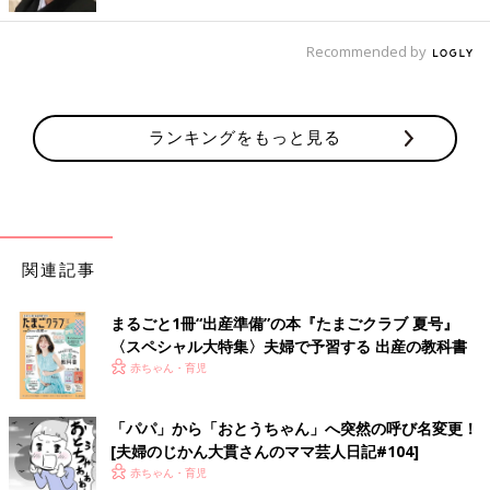
す。
Recommended by
きっと、3年後、5年後には、今の息子の動画をたくさん見返して
いるに違いありません。
そのときのために、スマホを機種変更する際は、思い切って容量
の多い機種を選んでいこうと思いました。
ランキングをもっと見る
夫婦のじかん大貫さん プロフィール
関連記事
まるごと1冊“出産準備”の本『たまごクラブ 夏号』
〈スペシャル大特集〉夫婦で予習する 出産の教科書
赤ちゃん・育児
「パパ」から「おとうちゃん」へ突然の呼び名変更！
よしもとクリエイティブ・エージェンシー所属／夫婦お笑いコン
[夫婦のじかん大貫さんのママ芸人日記#104]
ビ「夫婦のじかん」の嫁担当。イラストレーターとしても活動
赤ちゃん・育児
中。相方は元・トンファー山西章博。息子（2018.3生）と夫との