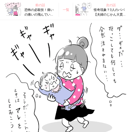
前の話
次の話
恐怖の必殺技！痛い
一覧
怪奇現象？3人のパパ
の痛いの飛んでい
【夫婦のじかん大貫さ
け！【夫婦のじかん
んのママ芸人日記
大貫さんのママ芸人
#53】
日記#51】