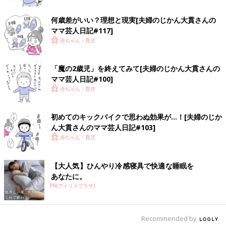
3人暮らし。2019年3月にコミックエッセイ「母ハハハ！」
（PARCO出版）を発売。
何歳差がいい？理想と現実[夫婦のじかん大貫さんの
ママ芸人日記#117]
赤ちゃん・育児
「魔の2歳児」を終えてみて[夫婦のじかん大貫さんの
ママ芸人日記#100]
赤ちゃん・育児
初めてのキックバイクで思わぬ効果が…！[夫婦のじか
ん大貫さんのママ芸人日記#103]
赤ちゃん・育児
【大人気】ひんやり冷感寝具で快適な睡眠を
あなたに。
PR(アイリスプラザ)
Recommended by