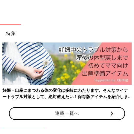
特集
＜Amazonで詳しく見る＞
Amazonで見る
前の話
次の話
恐怖の必殺技！痛い
一覧
怪奇現象？3人のパパ
の痛いの飛んでい
【夫婦のじかん大貫さ
け！【夫婦のじかん
んのママ芸人日記
大貫さんのママ芸人
#53】
妊娠・出産にまつわる体の変化は多岐にわたります。そんなマイナ
日記#51】
ートラブル対策として、絶対教えたい！保存版アイテムを紹介しま
す。
連載一覧へ