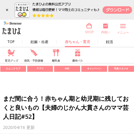
×
内祝い
SHOP
メニュー
TOP
妊娠・出産
赤ちゃん・育児
妊活
育児グッズ
病気・予防接種
離乳食
優待パス
ひよこクラブ
アプリ
SNS
キャンペーン
写真スタジオ
まだ間に合う！赤ちゃん期と幼児期に残してお
くと良いもの【夫婦のじかん大貫さんのママ芸
人日記#52】
2020/04/16
更新