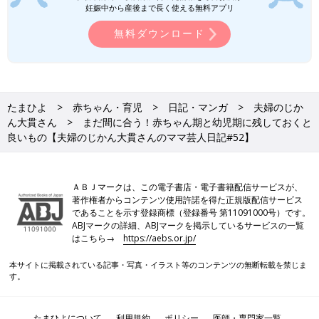
妊娠中から産後まで長く使える無料アプリ
無料ダウンロード
たまひよ
赤ちゃん・育児
日記・マンガ
夫婦のじか
ん大貫さん
まだ間に合う！赤ちゃん期と幼児期に残しておくと
良いもの【夫婦のじかん大貫さんのママ芸人日記#52】
ＡＢＪマークは、この電子書店・電子書籍配信サービスが、
著作権者からコンテンツ使用許諾を得た正規版配信サービス
であることを示す登録商標（登録番号 第11091000号）です。
ABJマークの詳細、ABJマークを掲示しているサービスの一覧
はこちら→
https://aebs.or.jp/
本サイトに掲載されている記事・写真・イラスト等のコンテンツの無断転載を禁じま
す。
たまひよについて
利用規約
ポリシー
医師・専門家一覧