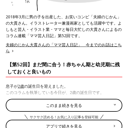
2018年3月に男の子を出産した、お笑いコンビ「夫婦のじかん」
の大貫さん。イラストレーター兼漫画家としても活躍中です。よ
しもと芸人・イラスト業・ママと毎日大忙しの大貫さんによるの
コラム連載「ママ芸人日記」第52回です。
夫婦のじかん大貫さんの「ママ芸人日記」 今までのお話はこち
ら
【第52回】まだ間に合う！赤ちゃん期と幼児期に残
しておくと良いもの
息子が
2歳
の誕生日を迎えました。
このコラムを執筆している今日が、2歳の誕生日です。
2歳というと、まだまだ子どもというか赤ちゃんというか…とに
このまま続きを見る
かく幼い感じですが、息子が生まれてから、まだ2年しか経って
サクサク読める！お気に入り記事を登録可能
いないのか…！と考えると、何とも不思議な感じがします。
アプリで続きを見る