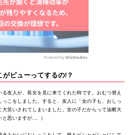
Powered by 
GliaStudios
こがピューってするの!？
M
u
t
いる友人が、長女を見に来てくれた時です。おむつ替え
e
しっこをしました。すると、友人に「女の子も、おしっ
と大笑いされてしまいました。女の子だからって油断大
いと思いますが…。）
噴水みたいにおしっこをして、服をビシャビシャにして