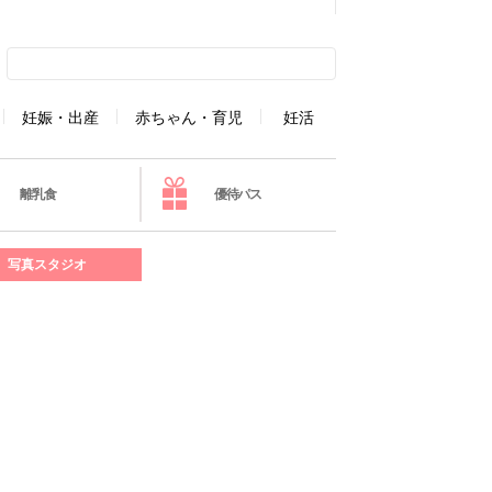
妊娠・出産
赤ちゃん・育児
妊活
離乳食
優待パス
写真スタジオ