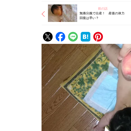
前の話
無痛分娩で出産！ 産後の体力
回復は早い？