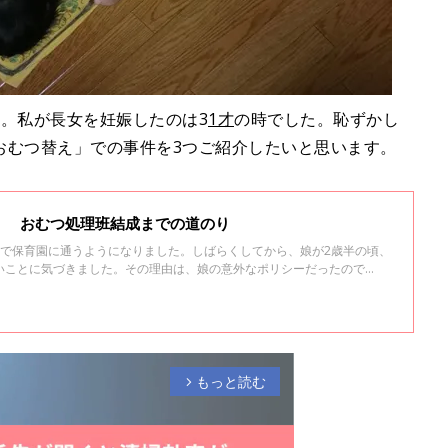
。私が長女を妊娠したのは3
1才
の時でした。恥ずかし
おむつ替え」での事件を3つご紹介したいと思います。
！ おむつ処理班結成までの道のり
半で保育園に通うようになりました。しばらくしてから、娘が2歳半の頃、
いことに気づきました。その理由は、娘の意外なポリシーだったので
、私が娘にどのように対応したのか、お話しします。
もっと読む
arrow_forward_ios