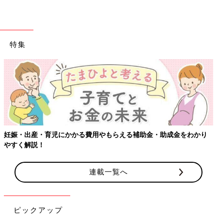
特集
妊娠・出産・育児にかかる費用やもらえる補助金・助成金をわかり
やすく解説！
連載一覧へ
ピックアップ