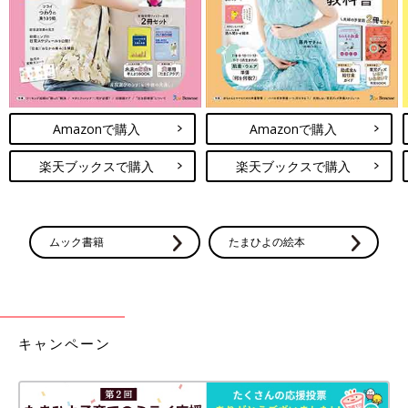
Amazonで購入
Amazonで購入
楽天ブックスで購入
楽天ブックスで購入
ムック書籍
たまひよの絵本
キャンペーン