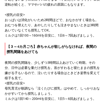
逆転が続くと、ママやパパの疲れの原因にもなります。
<授乳の目安>
おっぱいは消化がいいため2時間ほどで、おなかがすく場合も。
おむつを替えたり、あやしたりしても泣きやまないときは3時間
あいていなくても授乳してOK。
ミルクは1回100～160mlを目安に、1日6～7回あげましょう。
【３～4カ月ごろ】赤ちゃんが欲しがらなければ、夜間の
授乳間隔をあけても
夜間の授乳間隔を、少しずつ3時間以上あけていく時期。その
分、日中は必要な量だけ授乳を。首がすわると寝たままの授乳を
嫌がる子もいるので、泣いたりする場合はときどき姿勢を変えて
様子を見て。
<授乳の目安>
母乳育児が順調なら「泣くたびに授乳」はやめて、しっかりおな
かがすいてから授乳しましょう。
ミルクは1回140～200mlを目安に、1日5～6回あげましょう。