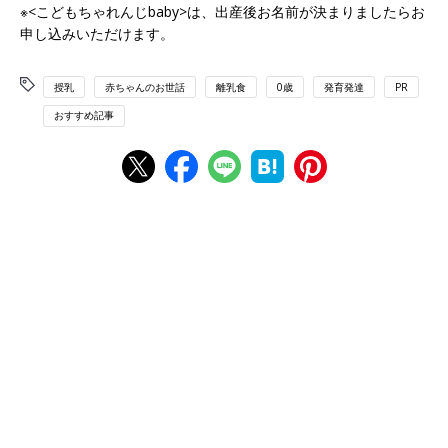
※<こどもちゃれんじbaby>は、出産後お名前が決まりましたらお
申し込みいただけます。
授乳
赤ちゃんのお世話
離乳食
0歳
発育発達
PR
おすすめ記事