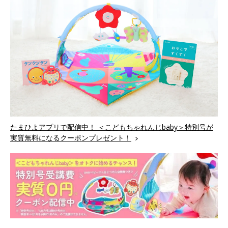
たまひよアプリで配信中！ ＜こどもちゃれんじbaby＞特別号が
実質無料になるクーポンプレゼント！