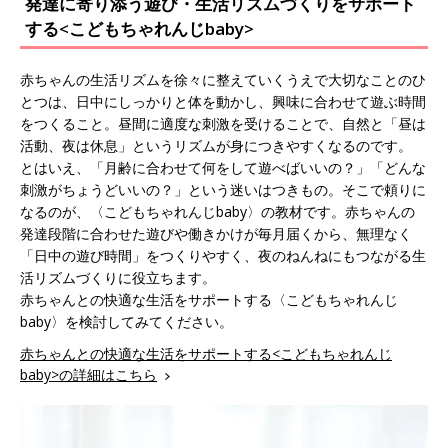
発達に寄り添う遊び・生活リズムづくりをサポート
する<こどもちゃれんじbaby>
赤ちゃんの生活リズムを徐々に整えていくうえで大切なことのひ
とつは、日中にしっかりと体を動かし、興味に合わせて遊ぶ時間
をつくること。昼間に適度な刺激を受けることで、自然と「昼は
活動、夜は休息」というリズムが身につきやすくなるのです。
とはいえ、「月齢に合わせて何をして遊べばいいの？」「どんな
刺激がちょうどいいの？」という迷いはつきもの。そこで頼りに
なるのが、〈こどもちゃれんじbaby〉の教材です。赤ちゃんの
発達段階に合わせた遊びや働きかけが毎月届くから、無理なく
「日中の遊び時間」をつくりやすく、夜のねんねにもつながる生
活リズムづくりに役立ちます。
赤ちゃんとの快適な生活をサポートする〈こどもちゃれんじ
baby〉を検討してみてください。
赤ちゃんとの快適な生活をサポートする<こどもちゃれんじ
baby>の詳細はこちら