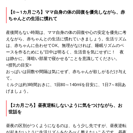
【0～1カ月ごろ】ママ自身の体の回復を優先しながら、赤
ちゃんとの生活に慣れて
産後間もない時期は、ママ自身の体の回復や心の安定を優先に考
えながら、赤ちゃんとの生活に慣れていきましょう。生活リズム
は、赤ちゃんに合わせてOK。無理がなければ、睡眠リズムのベ
ースを作るためにも“日中は明るく、生活音を気にせずに！ 夜
は静かに、薄暗い部屋で寝かせる”ことを意識してください。
<授乳の目安>
おっぱいは回数や間隔は気にせず、赤ちゃんが欲しがるだけ与え
て。
ミルクは約3時間おきに、1回80～140mlを目安に、1日7～8回あ
げましょう。
【2カ月ごろ】昼夜逆転しないように気をつけながら、お
世話を
昼夜の区別がつくようになるのは、もう少し先ですが、昼夜逆転
が起きないように生活リズムをなるべく整えたいころです。昼夜