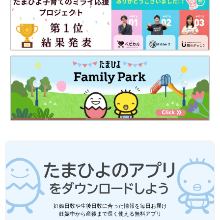
妊娠日数や生後日数に合った情報を毎日お届け
妊娠中から産後まで長く使える無料アプリ