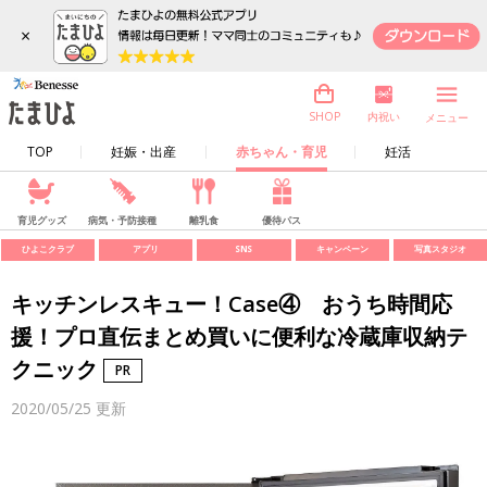
×
内祝い
SHOP
メニュー
TOP
妊娠・出産
赤ちゃん・育児
妊活
育児グッズ
病気・予防接種
離乳食
優待パス
ひよこクラブ
アプリ
SNS
キャンペーン
写真スタジオ
キッチンレスキュー！Case④ おうち時間応
援！プロ直伝まとめ買いに便利な冷蔵庫収納テ
クニック
2020/05/25
更新