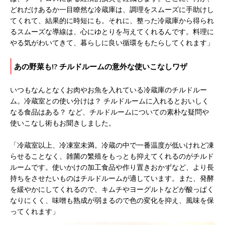
どれだけあるか一目瞭然な冷蔵庫は、調理をスムーズに手助けし
てくれて、結果的に時短にも。それに、整った冷蔵庫から得られ
るスムーズな導線は、心にゆとりを与えてくれるんです。料理に
やる気がわいてきて、暮らしに良い循環をもたらしてくれます」
あの野菜も!? チルドルームの意外な使いこなしワザ
いつもなんとなくお肉やお魚を入れている冷蔵庫のチルドルー
ム。冷蔵室との使い分けは？ チルドルームに入れるとおいしく
なる食品はある？ など、チルドルームについての素朴な疑問や
使いこなし術もお聞きしました。
「冷蔵室以上、冷凍室未満。冷蔵の中で一番温度が低いけれど凍
らせることなく、雑菌の繁殖をもっとも抑えてくれるのがチルド
ルームです。使いかけの加工食品や作り置きおかずなど、より長
持ちをさせたいものはチルドルームが適しています。また、発酵
を緩やかにしてくれるので、キムチやヨーグルトなどが酸っぱく
なりにくく、味噌も熟成が弱まるので色の変化を抑え、風味を保
ってくれます」