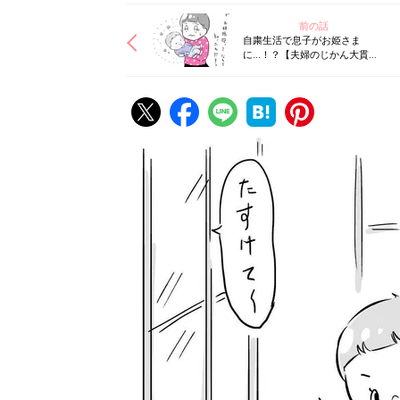
前の話
自粛生活で息子がお姫さま
に…！？【夫婦のじかん大貫さ
んのママ芸人日記#58】