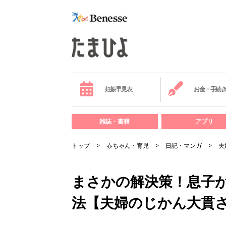
妊娠早見表
お金・手続
雑誌・書籍
アプリ
トップ
赤ちゃん・育児
日記・マンガ
夫
まさかの解決策！息子
法【夫婦のじかん大貫さ