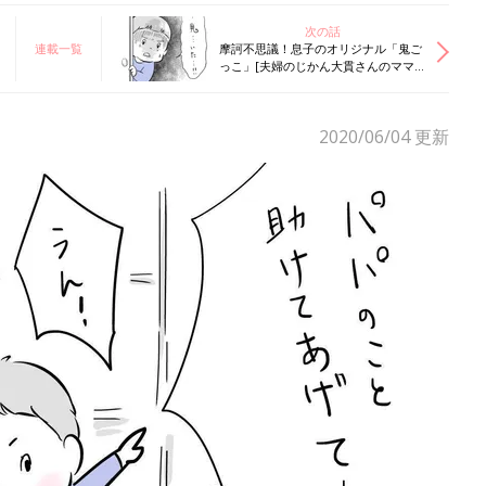
次の話
連載一覧
摩訶不思議！息子のオリジナル「鬼ご
っこ」[夫婦のじかん大貫さんのママ
芸人日記#60]
2020/06/04
更新