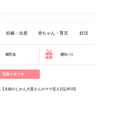
妊娠・出産
赤ちゃん・育児
妊活
離乳食
優待パス
写真スタジオ
【夫婦のじかん大貫さんのママ芸人日記#59】