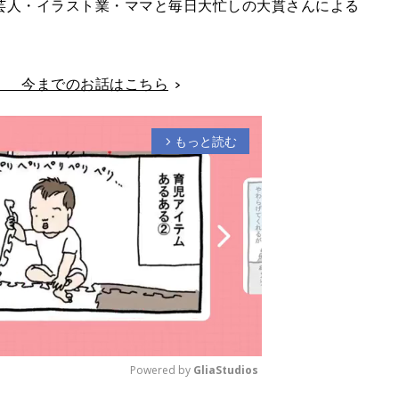
芸人・イラスト業・ママと毎日大忙しの大貫さんによる
。
」 今までのお話はこちら
もっと読む
arrow_forward_ios
Powered by 
GliaStudios