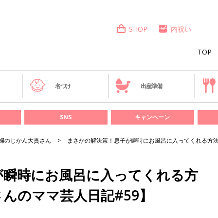
SHOP
内祝い
TOP
き
名づけ
出産準備
SNS
キャンペーン
婦のじかん大貫さん
まさかの解決策！息子が瞬時にお風呂に入ってくれる方法
が瞬時にお風呂に入ってくれる方
んのママ芸人日記#59】