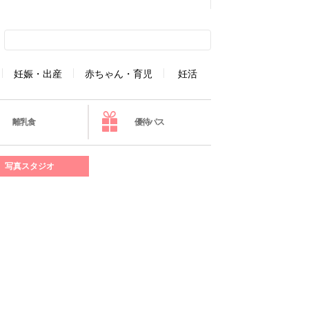
妊娠・出産
赤ちゃん・育児
妊活
離乳食
優待パス
写真スタジオ