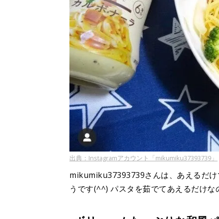
出典：Instagramアカウント「mikumiku37393739」
mikumiku37393739さんは、あ
うです(^^) パスタを茹でてあえるだけ