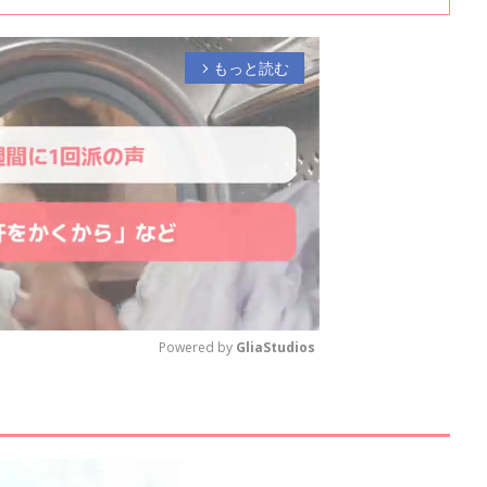
もっと読む
arrow_forward_ios
Powered by 
GliaStudios
M
u
t