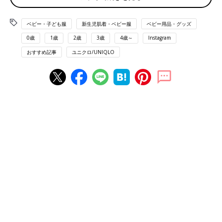
ベビー・子ども服
新生児肌着・ベビー服
ベビー用品・グッズ
0歳
1歳
2歳
3歳
4歳～
Instagram
おすすめ記事
ユニクロ/UNIQLO
出典：Instagramアカウント「Manami Sato」
Manami Satoさんは、こちらのかわいいTシャツで姉妹コーデ♪
みんなでお揃いにすると、気分が上がりそうですよね(^^)
お揃いのりんご柄がキュートすぎ♪