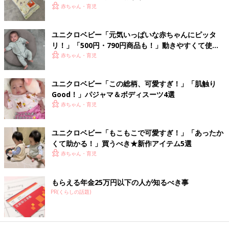
赤ちゃん・育児
ユニクロベビー「元気いっぱいな赤ちゃんにピッタ
リ！」「500円・790円商品も！」動きやすくて使え
るアイテム5選
赤ちゃん・育児
ユニクロベビー「この総柄、可愛すぎ！」「肌触り
Good！」パジャマ＆ボディスーツ4選
赤ちゃん・育児
ユニクロベビー「もこもこで可愛すぎ！」「あったか
くて助かる！」買うべき★新作アイテム5選
赤ちゃん・育児
もらえる年金25万円以下の人が知るべき事
PR(くらしの話題)