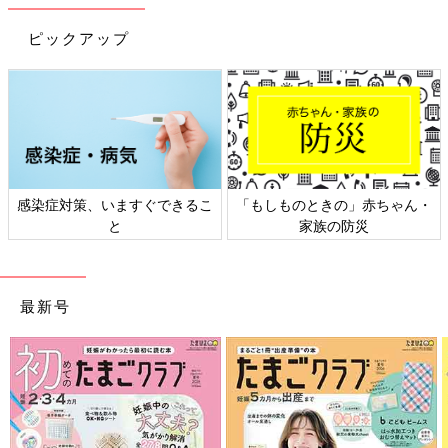
があります。あらかじめご了承ください。
※記事の内容は記載当時の情報であり、現在と異なる場合があり
ピックアップ
ます。
感染症対策、いますぐできるこ
「もしものときの」赤ちゃん・
と
家族の防災
最新号