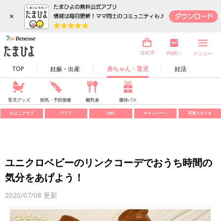
×
内祝い
SHOP
メニュー
TOP
妊娠・出産
赤ちゃん・育児
妊活
育児グッズ
病気・予防接種
離乳食
優待パス
ひよこクラブ
アプリ
SNS
キャンペーン
写真スタジオ
ユニクロベビーのリンクコーデでおうち時間の
気分をあげよう！
2020/07/08
更新