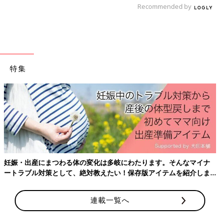
Recommended by
出典：Instagramアカウント「はるなつ」
はるなつさんは、ユニクロのパンツを使ってお揃いコーデを楽し
特集
んでいます。ユニクロのパンツはサイズが豊富なことと、しっか
りとした素材感がインスタでとっても人気のアイテムでした♪
今回は、ユニクロベビーのアイテムを使ったリンクコーデをご紹
介しました♪ ぜひ参考にしてみてくださいね。
(文：Ayaka)
不動の人気店 西松屋、ベビーザらスで
売れ続けてるもの５
妊娠・出産にまつわる体の変化は多岐にわたります。そんなマイナ
ートラブル対策として、絶対教えたい！保存版アイテムを紹介しま
西松屋、ベビーザらス、ママたちの人気ショッ
プに、ヒットしているグッズは何かを取材！
す。
迷っている人は参考にして。
連載一覧へ
※記事内容でご紹介している投稿、リンク先は、削除される場合