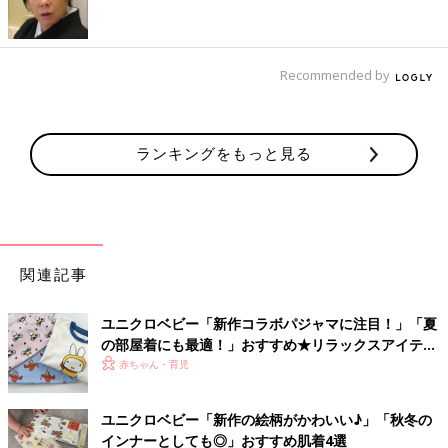
Recommended by
ランキングをもっと見る
関連記事
出典：Instagramアカウント「AOchan＆OSHkun」
ユニクロベビー「新作コラボパジャマに注目！」「夏
AOchan＆OSHkunさんは、ねないこだれだの絵本とのコラボア
の部屋着にも最適！」おすすめ★リラックスアイテム
イテムでお揃いコーデ♪ おばけの表情がとってもかわいいTシャ
5選
赤ちゃん・育児
ツですよね！インスタでも人気のアイテムでした(^^)
さわやかなジーンズでお揃いコーデ
ユニクロベビー「新作の絵柄がかわいい♪」「秋冬の
インナーとしても◎」おすすめ肌着4選