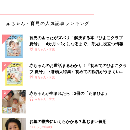
赤ちゃん・育児の人気記事ランキング
育児の困ったがズバリ！解決する本『ひよこクラブ
夏号』 4カ月～2才になるまで、育児に役立つ情報が
いっぱい！
赤ちゃん・育児
赤ちゃんのお世話まるわかり！『初めてのひよこクラ
出典：Instagramアカウント「HAPPA」
ブ 夏号』〈巻頭大特集〉初めての授乳がうまくい
く！ おっぱい・ミルクの基本と夏のトラブル 解決テ
赤ちゃん・育児
HAPPAさんもはフィンレイソンコラボアイテムのりんご柄でリ
ク
ンクコーデ♪ 子どもらしい総柄アイテムは、この時期ならではの
かわいさを演出してくれますよね(^^)
赤ちゃんが生まれたら！2冊の「たまひよ」
赤ちゃん・育児
人気絵本とのコラボアイテムでお揃いコーデ
お墓の撤去にいくらかかる？墓じまい費用
PR(くらしの話題)