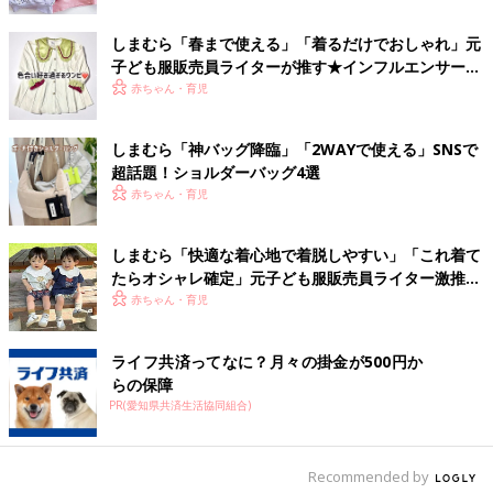
しまむら「春まで使える」「着るだけでおしゃれ」元
子ども服販売員ライターが推す★インフルエンサーコ
ラボ5選
赤ちゃん・育児
しまむら「神バッグ降臨」「2WAYで使える」SNSで
超話題！ショルダーバッグ4選
出典：Instagramアカウント「pipipi2212」
赤ちゃん・育児
しまむらでたくさん買い物したというpipipiさん。こちらの花柄
のTシャツ2種類は、490円と500円と超プチプラ！幼稚園や
保育
しまむら「快適な着心地で着脱しやすい」「これ着て
園
着としても使えそう。
たらオシャレ確定」元子ども服販売員ライター激推
し！インスタグラマーコラボ5選
赤ちゃん・育児
キャラクターTシャツも安いのにかわいい！
ライフ共済ってなに？月々の掛金が500円か
らの保障
PR(愛知県共済生活協同組合)
Recommended by