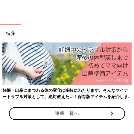
特集
出典：Instagramアカウント「k.yy__」
妊娠・出産にまつわる体の変化は多岐にわたります。そんなマイナ
ートラブル対策として、絶対教えたい！保存版アイテムを紹介しま
sさんはしまむらでキャラクターのTシャツをゲット！大好きなキ
す。
ャラクターものも、かわいいのに安くてママも大喜びです。
連載一覧へ
いかがでしたか？
種類が豊富なしまむらのキッズTシャツ。子どもたちのお気に入
りを見つけることができたら、夏のお着替えも楽しくできそうで
すね。気に入った方はぜひチェックしてみてください♪