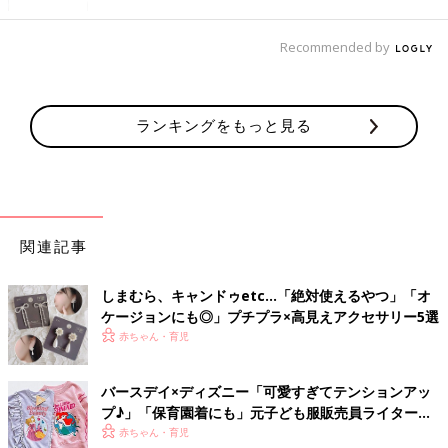
出典：Instagramアカウント「a.musume.pink」
aさんがしまむらで購入したのは、肩のフリルが特徴的なベビー
Recommended by
用Tシャツ。着心地の良さそうな素材もお気に入りのポイントな
んだとか。
500円でゲット！たくさん買っちゃうしまむらのキ
ランキングをもっと見る
ッズT
関連記事
しまむら、キャンドゥetc…「絶対使えるやつ」「オ
ケージョンにも◎」プチプラ×高見えアクセサリー5選
赤ちゃん・育児
バースデイ×ディズニー「可愛すぎてテンションアッ
プ♪」「保育園着にも」元子ども服販売員ライターお
すすめ★コラボアイテム4選
赤ちゃん・育児