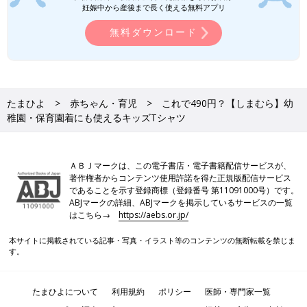
妊娠中から産後まで長く使える無料アプリ
無料ダウンロード
たまひよ
赤ちゃん・育児
これで490円？【しまむら】幼
稚園・保育園着にも使えるキッズTシャツ
ＡＢＪマークは、この電子書店・電子書籍配信サービスが、
著作権者からコンテンツ使用許諾を得た正規版配信サービス
であることを示す登録商標（登録番号 第11091000号）です。
ABJマークの詳細、ABJマークを掲示しているサービスの一覧
はこちら→
https://aebs.or.jp/
本サイトに掲載されている記事・写真・イラスト等のコンテンツの無断転載を禁じま
す。
たまひよについて
利用規約
ポリシー
医師・専門家一覧