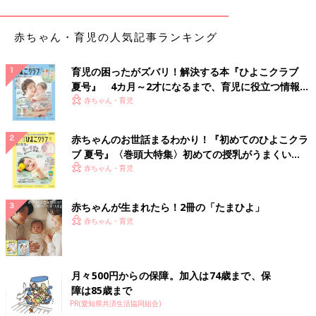
赤ちゃん・育児の人気記事ランキング
育児の困ったがズバリ！解決する本『ひよこクラブ
夏号』 4カ月～2才になるまで、育児に役立つ情報が
いっぱい！
赤ちゃん・育児
赤ちゃんのお世話まるわかり！『初めてのひよこクラ
ブ 夏号』〈巻頭大特集〉初めての授乳がうまくい
く！ おっぱい・ミルクの基本と夏のトラブル 解決テ
赤ちゃん・育児
ク
赤ちゃんが生まれたら！2冊の「たまひよ」
赤ちゃん・育児
月々500円からの保障。加入は74歳まで、保
障は85歳まで
PR(愛知県共済生活協同組合)