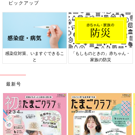
ピックアップ
(文・田中いづみ)
しまむら・コスパ最強！おうちでリラッ
クスできる子ども服
おしゃれしてお出かけする機会が減ってしまっ
たこの頃ですが、それならいっそのこと、おう
ちでとことんリラックスしちゃうのもありか
も！今回は、動きやすさ重視、着心地重視のし
感染症対策、いますぐできるこ
「もしものときの」赤ちゃん・
まむら子ども服をインスタの投稿から集めてみ
※記事内容でご紹介している投稿、リンク先は、削除される場合
と
家族の防災
ました。
があります。あらかじめご了承ください。
※記事の内容は記載当時の情報であり、現在と異なる場合があり
ます。
最新号
※価格はすべて税抜き、2020年7月時点での金額です。