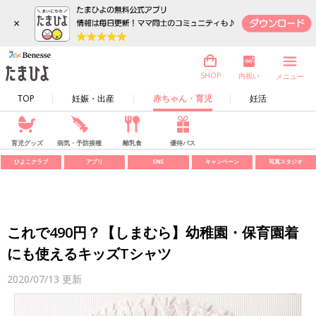
×
内祝い
SHOP
メニュー
TOP
妊娠・出産
赤ちゃん・育児
妊活
育児グッズ
病気・予防接種
離乳食
優待パス
ひよこクラブ
アプリ
SNS
キャンペーン
写真スタジオ
これで490円？【しまむら】幼稚園・保育園着
にも使えるキッズTシャツ
2020/07/13
更新