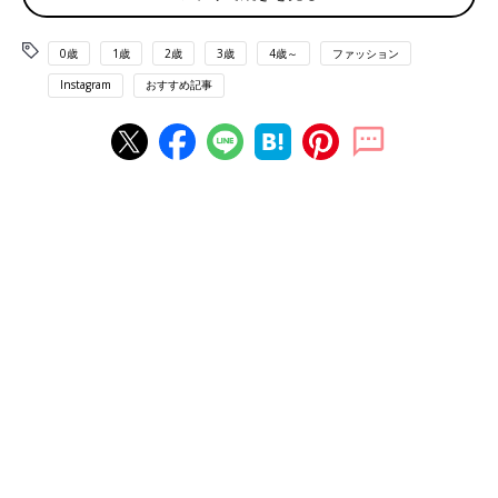
0歳
1歳
2歳
3歳
4歳～
ファッション
Instagram
おすすめ記事
出典：Instagramアカウント「ynt__291531」
大きなさくらんぼがキュートなTシャツを購入したという
ynt__291531さん。フルーツ柄は可愛すぎてついつい買ってしま
うそう。
肩のフリルがお気に入り♪