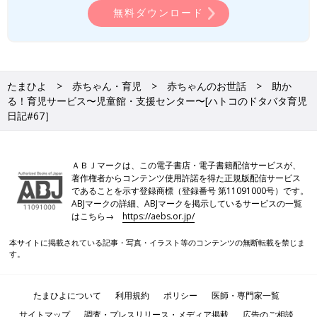
無料ダウンロード
たまひよ
赤ちゃん・育児
赤ちゃんのお世話
助か
る！育児サービス〜児童館・支援センター〜[ハトコのドタバタ育児
日記#67］
ＡＢＪマークは、この電子書店・電子書籍配信サービスが、
著作権者からコンテンツ使用許諾を得た正規版配信サービス
であることを示す登録商標（登録番号 第11091000号）です。
ABJマークの詳細、ABJマークを掲示しているサービスの一覧
はこちら→
https://aebs.or.jp/
本サイトに掲載されている記事・写真・イラスト等のコンテンツの無断転載を禁じま
す。
たまひよについて
利用規約
ポリシー
医師・専門家一覧
サイトマップ
調査・プレスリリース・メディア掲載
広告のご相談