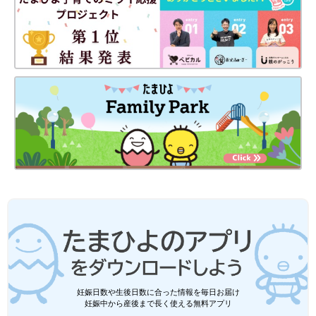
たまひよ27周年のテーマは「ミカタを増やそう！チーム出産育
児」
家族はもちろん、お友だちや、病院の先生など、
あなたを支える『チーム』のとっておきの1枚を投稿してくださ
い！
303名に豪華特典もご用意しています！
みなさまのご参加お待ちしています♪
詳しくはこちらから
前の話
次の話
私と怒り・その２[ハ
一覧
助かる！私の相棒〜食
トコのドタバタ育児
洗機〜[ハトコのドタバ
日記#66］
タ育児日記#68］
妊娠日数や生後日数に合った情報を毎日お届け
妊娠中から産後まで長く使える無料アプリ