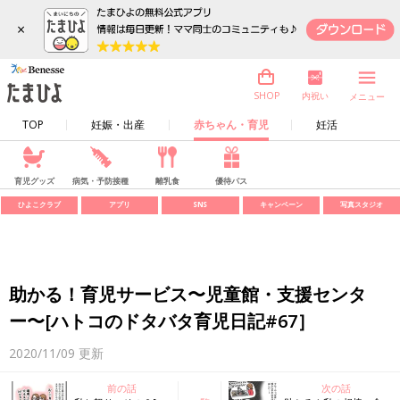
×
内祝い
SHOP
メニュー
TOP
妊娠・出産
赤ちゃん・育児
妊活
育児グッズ
病気・予防接種
離乳食
優待パス
ひよこクラブ
アプリ
SNS
キャンペーン
写真スタジオ
助かる！育児サービス〜児童館・支援センタ
ー〜[ハトコのドタバタ育児日記#67］
2020/11/09
更新
前の話
次の話