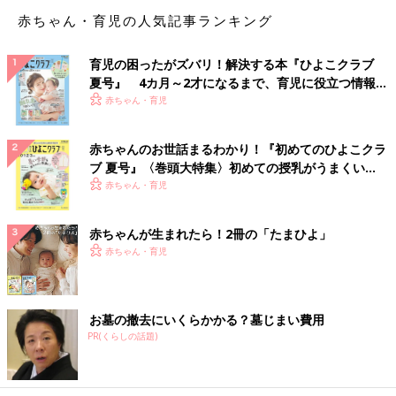
赤ちゃん・育児の人気記事ランキング
育児の困ったがズバリ！解決する本『ひよこクラブ
夏号』 4カ月～2才になるまで、育児に役立つ情報が
いっぱい！
赤ちゃん・育児
赤ちゃんのお世話まるわかり！『初めてのひよこクラ
ブ 夏号』〈巻頭大特集〉初めての授乳がうまくい
く！ おっぱい・ミルクの基本と夏のトラブル 解決テ
赤ちゃん・育児
ク
赤ちゃんが生まれたら！2冊の「たまひよ」
赤ちゃん・育児
お墓の撤去にいくらかかる？墓じまい費用
PR(くらしの話題)