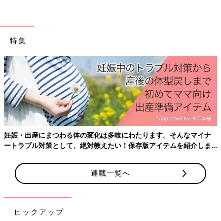
特集
妊娠・出産にまつわる体の変化は多岐にわたります。そんなマイナ
ートラブル対策として、絶対教えたい！保存版アイテムを紹介しま
す。
連載一覧へ
私の心の拠り所…子育て支援センター＆児童館！（児童センター
という名称の場合も）
ピックアップ
第一子が生まれてから今日まで何度お世話になったことか…とい