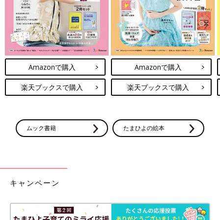
まだ行ったことがない方は、飛び込んでみたら、もしかしたら束
の間でもホッとできる場所になるかもしれません。
それでは次回もお楽しみに…！
・
ハトコの記事一覧
Amazonで購入
Amazonで購入
・
たまひよONLINEの育児マンガ一覧はこちら
●ハトコ
楽天ブックスで購入
楽天ブックスで購入
埼玉出身の漫画家・イラストレーター。
2016年生まれの兄と2018年生まれの弟。２学年差兄弟の子育て
中。
著作は『ひみつのローソンスイーツ開発室』『うますぎ！東京ギ
ムック書籍
たまひよの絵本
ョーザ』『ご当地グルメコミックエッセイ まんぷく埼玉』『不
調女子ハトコの生姜まみれ生活30日間』『結婚できる気がしませ
ん。』（すべてKADOKAWA／メディアファクトリー）など
●インスタグラム（＠hatocotoco）
●ブログ「ハトコの小部屋」
キャンペーン
●
Twitter
@hatoco_o
#チーム出産育児投稿キャンペーン開催中