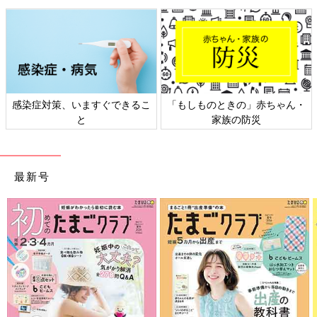
う場所です。
支援センター・児童館以外にも、図書館や公民館でやっている幼
児向けの読み聞かせイベントなどにも行ったりします。 (市の広
報誌の育児支援サービス欄は要チェック！）
支援センター・児童館は、今はコロナの影響で、行くのに事前予
約が必要だったり、時間内での人数制限があったり、住んでいる
市区町村以外のところは行けなかったり、使えるオモチャや遊具
感染症対策、いますぐできるこ
「もしものときの」赤ちゃん・
が減っていたり、開館時間が短かったり…（涙）。
と
家族の防災
以前と同じようにはいかない面も多々ありますが、それでも衛生
面に気を使って、親と子の居場所として機能しようとそれぞれの
場所で工夫してくれています。
最新号
支援センターは、常連さんがいてちょっと入りづらい雰囲気があ
るとか、職員さんと馬が合う合わないなどがあると思うので、自
分にとっていい場所になるかは、少し通ってみないと分からない
かもしれませんが、私にとってはとてもありがたい場所です。
児童館は職員さんとの距離は、そこまで近くないので、広々した
ところで自分のペースで子どもを監督しつつ遊ばせられるという
メリットがあります。
土日などに行くと小学生くらいの子どもも多くいるので、幼児が
いるのが危ない面もあるかもしれませんが、自分より大きな子ど
もがいるという環境も、幼児には刺激的かと思います。