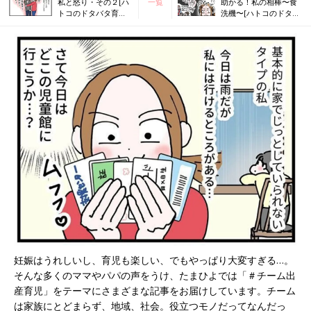
私と怒り・その２[ハ
一覧
助かる！私の相棒〜食
トコのドタバタ育児
洗機〜[ハトコのドタバ
日記#66］
タ育児日記#68］
妊娠はうれしいし、育児も楽しい、でもやっぱり大変すぎる…。
そんな多くのママやパパの声をうけ、たまひよでは「＃チーム出
産育児」をテーマにさまざまな記事をお届けしています。チーム
は家族にとどまらず、地域、社会。役立つモノだってなんだっ