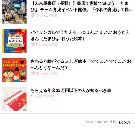
【未来屋書店（長野）】書店で家族で遊ぼう！ たま
ひよ チーム育児イベント開催。「令和の育児は？長
野県の場合は？」トークも。
赤ちゃん・育児
バイリンガルでうたえる！にほんご えいご おうたえ
ほん（たまひよ おうた絵本）
赤ちゃん・育児
さわると絵がでる ふしぎ絵本「でてこい でてこい お
べんとうなーんだ？」
赤ちゃん・育児
もらえる年金25万円以下の人が知るべき事
PR(くらしの話題)
Recommended by