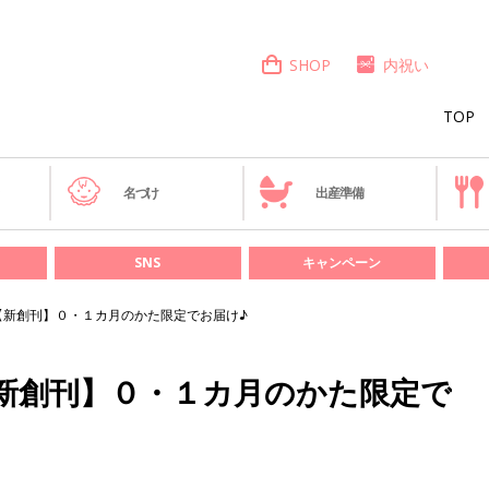
SHOP
内祝い
TOP
き
名づけ
出産準備
SNS
キャンペーン
【新創刊】０・１カ月のかた限定でお届け♪
新創刊】０・１カ月のかた限定で