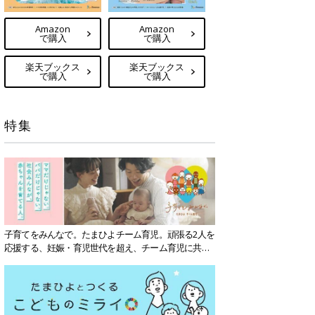
Amazon
Amazon
で購入
で購入
楽天ブックス
楽天ブックス
で購入
で購入
特集
子育てをみんなで。たまひよチーム育児。頑張る2人を
応援する、妊娠・育児世代を超え、チーム育児に共感
する社会を目指していきます。