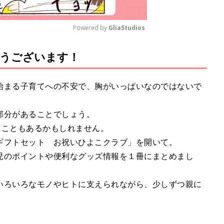
Powered by 
GliaStudios
とうございます！
M
u
t
始まる子育てへの不安で、胸がいっぱいなのではないで
e
部分があることでしょう。
うこともあるかもしれません。
ギフトセット お祝いひよこクラブ」を開いて。
児のポイントや便利なグッズ情報を１冊にまとめまし
。
いろいろなモノやヒトに支えられながら、少しずつ親に