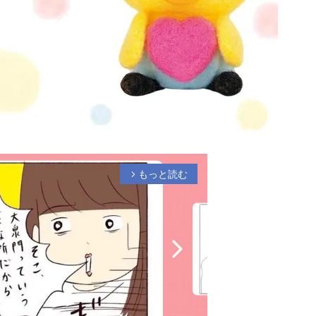
もっと読む
arrow_forward_ios