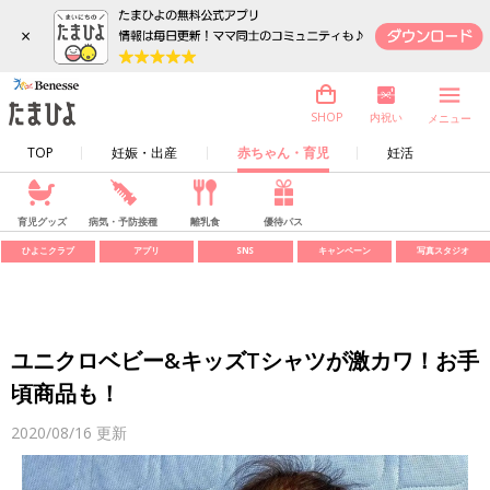
×
内祝い
SHOP
メニュー
TOP
妊娠・出産
赤ちゃん・育児
妊活
育児グッズ
病気・予防接種
離乳食
優待パス
ひよこクラブ
アプリ
SNS
キャンペーン
写真スタジオ
ユニクロベビー&キッズTシャツが激カワ！お手
頃商品も！
2020/08/16
更新