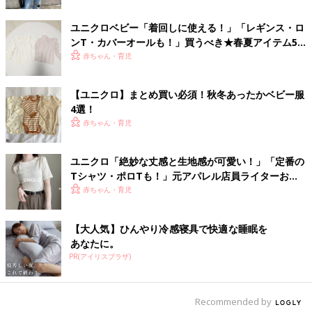
出典：Instagramアカウント「a__1119__i」
ユニクロベビー「着回しに使える！」「レギンス・ロ
今回こちらのリラックスフィットTシャツをゲットしたMisaさ
ンT・カバーオールも！」買うべき★春夏アイテム5
ん。黒以外の4色をまとめ買いしたそうですよ。セールで390円
選
赤ちゃん・育児
という破格なのも嬉しいポイント。これならまとめ買いしちゃう
のもうなずけますよね。
【ユニクロ】まとめ買い必須！秋冬あったかベビー服
4選！
イラストも袖も可愛い！キキララTシャツ
赤ちゃん・育児
ユニクロ「絶妙な丈感と生地感が可愛い！」「定番の
Tシャツ・ポロTも！」元アパレル店員ライターおす
すめ★あか抜けトップス5選
赤ちゃん・育児
【大人気】ひんやり冷感寝具で快適な睡眠を
あなたに。
PR(アイリスプラザ)
Recommended by