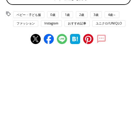
ベビー・子ども服
0歳
1歳
2歳
3歳
4歳～
ファッション
Instagram
おすすめ記事
ユニクロ/UNIQLO
出典：Instagramアカウント「a__camera」
ayakoさんはこちらのアイスをポイントにした可愛らしいTシャ
ツを購入。セールで見つけたようで、刺繍が特にお気に入りなん
だそう。パンツとセットなのも良いですよね。
リンクコーデが素敵！ミニーちゃんTシャツ