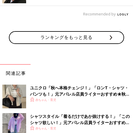
安くてまとめ買いも！シンプル無地Tシャツ
Recommended by
ランキングをもっと見る
関連記事
ユニクロ「秋へ本格チェンジ！」「ロンT・シャツ・
パンツも！」元アパレル店員ライターおすすめ★秋物
ミックスコーデ5選
赤ちゃん・育児
シャツスタイル「着るだけであか抜けする！」「この
シャツ欲しい！」元アパレル店員ライターおすすめ
★5選
赤ちゃん・育児