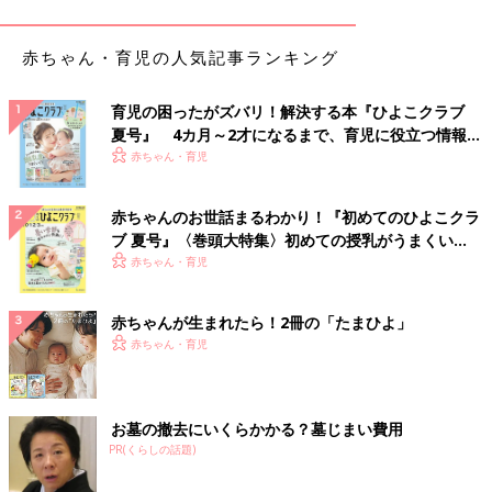
赤ちゃん・育児の人気記事ランキング
育児の困ったがズバリ！解決する本『ひよこクラブ
夏号』 4カ月～2才になるまで、育児に役立つ情報が
いっぱい！
赤ちゃん・育児
赤ちゃんのお世話まるわかり！『初めてのひよこクラ
ブ 夏号』〈巻頭大特集〉初めての授乳がうまくい
く！ おっぱい・ミルクの基本と夏のトラブル 解決テ
赤ちゃん・育児
ク
赤ちゃんが生まれたら！2冊の「たまひよ」
赤ちゃん・育児
出典：Instagramアカウント「hanazawa_kumiko」
夏らしいさわやかなピンクのTシャツを娘さんとおそろいで購入
お墓の撤去にいくらかかる？墓じまい費用
したHANAさん。ピンクの色味とミニーちゃんのイラストが目立
PR(くらしの話題)
って良い雰囲気に。リンクコーデなのも素敵ですね。