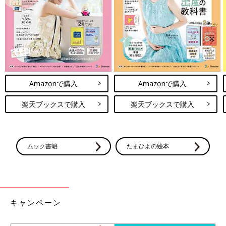
入されたようで、790円から390円とお買い得になっていたそう
ですよ。メガネのポイント刺繍も可愛らしいですね。
どれもシンプルで着回しできそうなTシャツばかりでしたね。ユ
ニクロのTシャツはセールになっていることも多いようなので、
ぜひチェックしてみてくださいね。
(文・水川ちさ)
Amazonで購入
Amazonで購入
※記事内容でご紹介している投稿、リンク先は、削除される場合
があります。あらかじめご了承ください。
楽天ブックスで購入
楽天ブックスで購入
※記事の内容は記載当時の情報であり、現在と異なる場合があり
ます。
※記事内の価格はすべて税抜き、2020年7月時点のものです。
ムック書籍
たまひよの絵本
キャンペーン