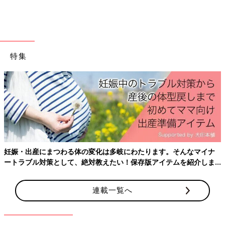
特集
出典：Instagramアカウント「ynt__291531」
妊娠・出産にまつわる体の変化は多岐にわたります。そんなマイナ
ynt__291531さんはこちらのTシャツを購入。娘さんの来年用に
ートラブル対策として、絶対教えたい！保存版アイテムを紹介しま
と買ったそうですよ。キキララのイラストが優しい雰囲気に。夏
す。
らしい印象も素敵ですね。
連載一覧へ
キレイなブルー！メガネ刺繍Tシャツ