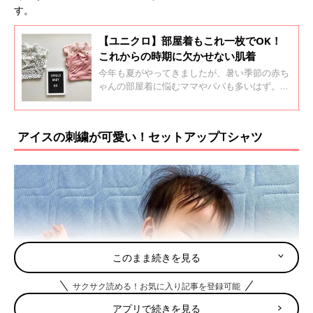
す。
【ユニクロ】部屋着もこれ一枚でOK！
これからの時期に欠かせない肌着
今年も夏がやってきましたが、暑い季節の赤ち
ゃんの部屋着に悩むママやパパも多いはず。今
回はそんな悩みをふきとばす便利アイテム、部
屋着にもこれ一枚でOKなユニクロのベビー肌
着をインスタからご紹介します！
アイスの刺繍が可愛い！セットアップTシャツ
このまま続きを見る
サクサク読める！お気に入り記事を登録可能
アプリで続きを見る