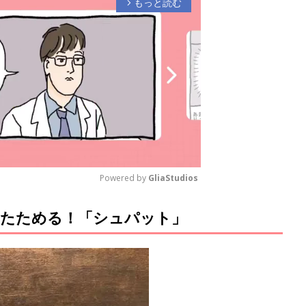
もっと読む
arrow_forward_ios
Powered by 
GliaStudios
たためる！「シュパット」
M
u
t
e