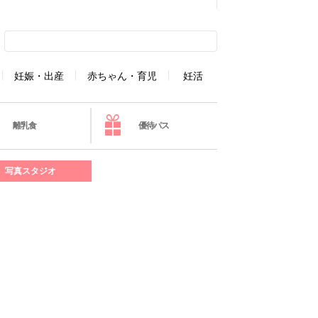
妊娠・出産
赤ちゃん・育児
妊活
離乳食
優待パス
写真スタジオ