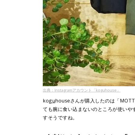
出典：Instagramアカウント「koguhouse」
ko
gu
houseさんが購入したのは「MO
ても腕に食い込まないのところが使いや
すそうですね。