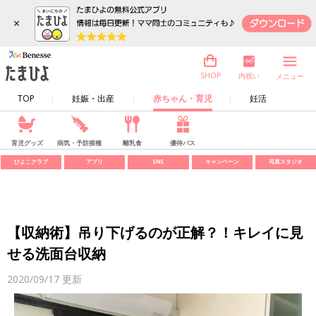
×
内祝い
SHOP
メニュー
TOP
妊娠・出産
赤ちゃん・育児
妊活
育児グッズ
病気・予防接種
離乳食
優待パス
ひよこクラブ
アプリ
SNS
キャンペーン
写真スタジオ
【収納術】吊り下げるのが正解？！キレイに見
せる洗面台収納
2020/09/17
更新