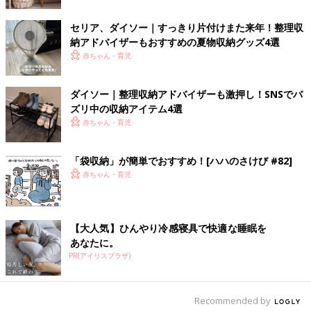
セリア、ダイソー｜すっきり片付けまた来年！整理収
納アドバイザーもおすすめの夏物収納グッズ4選
出典：Instagramアカウント「m_mujino_ie」
赤ちゃん・育児
momoさんはコップや歯磨き粉を浮かせる収納にしています。収
納棚の下に
100均
のマグネットシートつけ、マグネットフックで
ダイソー｜整理収納アドバイザーも激押し！SNSでバ
吊るしているのだそうです。100均のアイテムを上手に活用され
ズリ中の収納アイテム4選
ていますね。
赤ちゃん・育児
種類ごとに収納スペースを活用！
「袋収納」が簡単でおすすめ！[ハハのさけび #82]
赤ちゃん・育児
【大人気】ひんやり冷感寝具で快適な睡眠を
あなたに。
PR(アイリスプラザ)
Recommended by