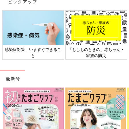
ピックアップ
と思わずマネしたくなる100均グッズを使った
超便利な収納術をインスタからピックアップ。
インスタグラムの投稿から洗面所の収納アイデアをご紹介しまし
今すぐ100均へ走りたくなること間違いなし！
た。少し工夫するだけで毎日のお掃除も少し楽になるかもしれま
ぜひ最後までご覧くださいね。
せん。100均のアイテムも活用できそうですので、ぜひ取り入れ
てみてください。
(文：まり)
感染症対策、いますぐできるこ
「もしものときの」赤ちゃん・
※記事内容でご紹介している投稿、リンク先は、削除される場合
と
家族の防災
があります。あらかじめご了承ください。
※記事の内容は記載当時の情報であり、現在と異なる場合があり
ます。
最新号