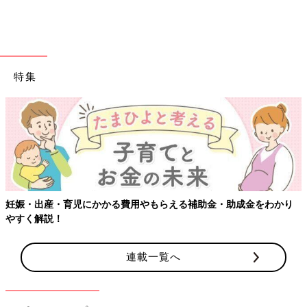
特集
出典：Instagramアカウント「ai__living」
Aiさんは洗面所の鏡裏収納と洗面台下収納を活用してすっきりと
した洗面所をキープしています。鏡裏は立てて収納できるボトル
やチューブを収納、洗面台下にはその他のメイク道具などを収納
しているそうです。物が多くなりがちな洗面所も、種類ごとにま
妊娠・出産・育児にかかる費用やもらえる補助金・助成金をわかり
とめるとわかりやすくなりますね。
やすく解説！
100均で叶う！絶対マネしたい＆超便利
連載一覧へ
な収納術
100均の収納グッズは数多く展開されています
が、収納に使えるのはボックスやケースだけで
はないんです♪ 今回は「その手があったか！」