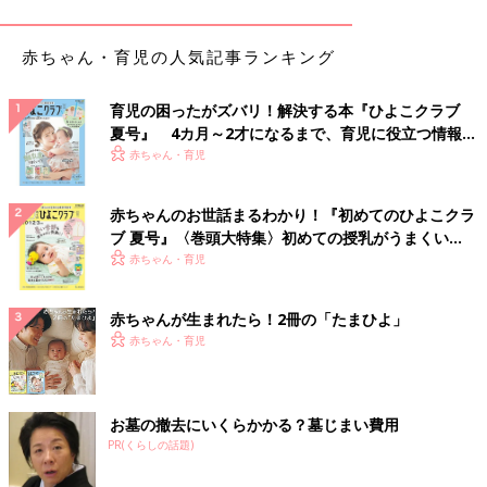
赤ちゃん・育児の人気記事ランキング
育児の困ったがズバリ！解決する本『ひよこクラブ
夏号』 4カ月～2才になるまで、育児に役立つ情報が
いっぱい！
赤ちゃん・育児
赤ちゃんのお世話まるわかり！『初めてのひよこクラ
ブ 夏号』〈巻頭大特集〉初めての授乳がうまくい
く！ おっぱい・ミルクの基本と夏のトラブル 解決テ
赤ちゃん・育児
ク
赤ちゃんが生まれたら！2冊の「たまひよ」
赤ちゃん・育児
出典：Instagramアカウント「yukinko9207」
嫁ちゃんのおうちさんは歯ブラシ、歯磨き粉、そしてソープ類も
浮かせる収納にしています。
無印
良品のボトルに入ったハンドソ
お墓の撤去にいくらかかる？墓じまい費用
ープと洗顔フォームはマグネットシートフックで吊るしているの
PR(くらしの話題)
だとか。底にぬめりが発生しやすいソープボトル類は、浮かせる