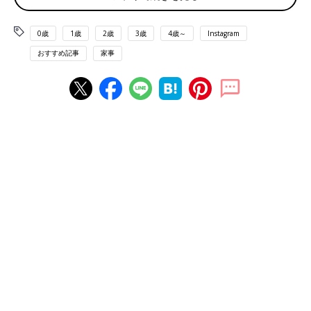
0歳
1歳
2歳
3歳
4歳～
Instagram
おすすめ記事
家事
出典：Instagramアカウント「simple_life_mu」
Mmmさんは収納棚に100均のケースを利用したり、歯ブラシや
歯磨き
粉を浮かせて収納しています。水分を含むものは、浮かせ
る収納で清潔に管理できそうですね。
ソープ類や歯ブラシもマグネットで浮かせる！