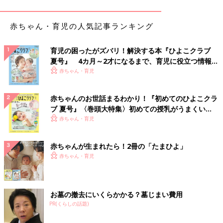
●kayochuuunさん コメント
7ヶ月になった娘は紙が大好き。 すぐに回転して紙を触りたがり
ます！
赤ちゃん・育児の人気記事ランキング
体重が軽めの子ですが、離乳食でどんどん大きくなって欲しい〜
★
育児の困ったがズバリ！解決する本『ひよこクラブ
夏号』 4カ月～2才になるまで、育児に役立つ情報が
●編集部コメント
いっぱい！
赤ちゃん・育児
この笑顔がたまらないですね！！
ひよこクラブ “夏を休もうキャンペーン”
赤ちゃんのお世話まるわかり！『初めてのひよこクラ
赤ちゃんが誕生して、初めて迎える夏。 年々、
ブ 夏号』〈巻頭大特集〉初めての授乳がうまくい
過酷さを増す暑さに加え、今年は新型コロナウ
く！ おっぱい・ミルクの基本と夏のトラブル 解決テ
赤ちゃん・育児
イルスの影響もあり、不安を抱えているママ・
ク
パパも多いでしょう。楽しみにしていたお出か
けやイベントをあきらめた人もいるでしょう。
赤ちゃんが生まれたら！2冊の「たまひよ」
そこで、ひよこクラブでは、“夏を休もう！”を
赤ちゃん・育児
【エントリーNo.7】生後100日に撮影！ Photo by
テーマに掲げ、この夏をママ＆パパが快適＆ラ
ク～に過ごせるよう、精神的にも体力的にもバ
さしゃさん
ックアップするキャンペーンを実施します。 お
出かけもままならない今だからこそ、あえ
お墓の撤去にいくらかかる？墓じまい費用
て、“家族時間”を大切にしませんか？
PR(くらしの話題)