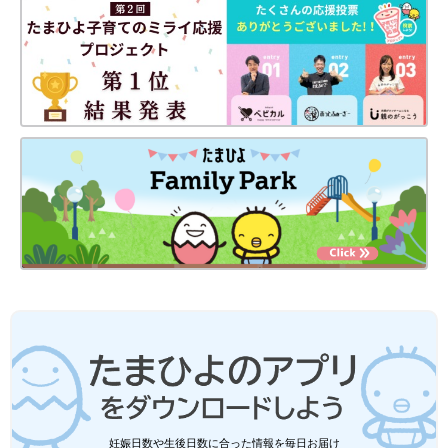
ました。
産んだらやっぱり足が活発でキックが得意です。
●編集部コメント
まるで、ヒーローみたい！
空をとんでる？ とコメントつけたくなってしまいます。
【エントリーNo.10】1ヶ月記念に Photo by カヅ
ママさん
妊娠日数や生後日数に合った情報を毎日お届け