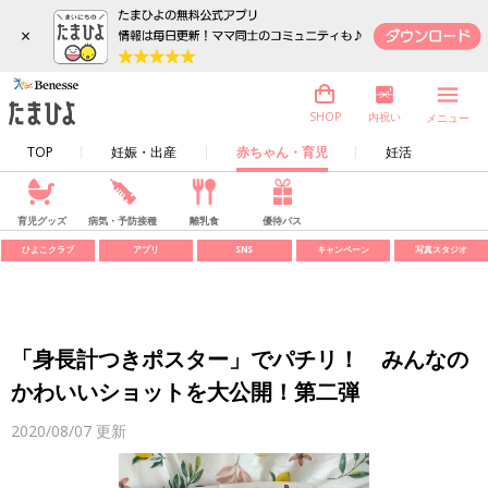
×
内祝い
SHOP
メニュー
TOP
妊娠・出産
赤ちゃん・育児
妊活
育児グッズ
病気・予防接種
離乳食
優待パス
ひよこクラブ
アプリ
SNS
キャンペーン
写真スタジオ
「身長計つきポスター」でパチリ！ みんなの
かわいいショットを大公開！第二弾
2020/08/07
更新