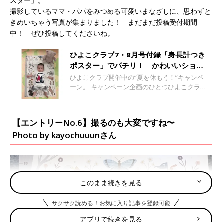
スター」。
撮影しているママ・パパをみつめる可愛いまなざしに、思わずと
きめいちゃう写真が集まりました！ まだまだ投稿受付期間
中！ ぜひ投稿してくださいね。
ひよこクラブ7・8月号付録「身長計つき
ポスター」でパチリ！ かわいいショッ
トを大公開！第一弾
ひよこクラブ開催中の“夏を休もう！”キャンペ
ーン。 キャンペーン企画のひとつひよこクラブ
７・8月号の付録、身長計つきポスターを使っ
た、投稿コンテストにエントリーしてくれた、
写真を紹介します！ 日々成長していく赤ちゃん
【エントリーNo.6】撮るのも大変ですね〜
の成長の記録にもなる「身長計つきポスタ
Photo by kayochuuunさん
ー」。 撮影しているママ・パパをみつめる可愛
いまなざしに、思わずときめいちゃう写真が集
まりました！ まだまだ投稿受付期間中！ ぜ
ひ投稿してくださいね。
このまま続きを見る
サクサク読める！お気に入り記事を登録可能
アプリで続きを見る