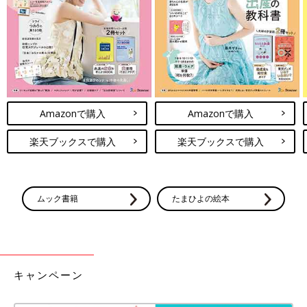
Amazonで購入
Amazonで購入
楽天ブックスで購入
楽天ブックスで購入
ムック書籍
たまひよの絵本
●Cherylさん コメント
8ヶ月になりました！
ずっと動いていたので写真を撮るにはめちゃくちゃ大変でした。
キャンペーン
ようやく綺麗に見える一枚が撮れて嬉しいです(^^)
妊娠の時もよくキックしてくれました。お腹に地震が来たと感じ