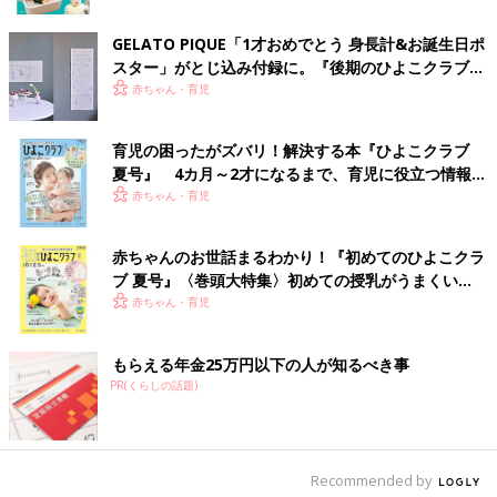
GELATO PIQUE「1才おめでとう 身長計&お誕生日ポ
スター」がとじ込み付録に。『後期のひよこクラブ』
春号が発売中！
赤ちゃん・育児
●さしゃさん コメント
ポスターを使って100日の写真を撮りました！
ぬいぐるみと、
産院
で頂いたスタイと手作りしたスタイで100を
育児の困ったがズバリ！解決する本『ひよこクラブ
表し、今3ヶ月なので、3のフラッグをばあばにもらった名前入り
夏号』 4カ月～2才になるまで、育児に役立つ情報が
歯固めで飾ってみました！
いっぱい！
赤ちゃん・育児
節目節目で使っていきたいと思います！
●編集部コメント
赤ちゃんのお世話まるわかり！『初めてのひよこクラ
100日という大切な記念日に使っていただけでとってもうれしい
ブ 夏号』〈巻頭大特集〉初めての授乳がうまくい
です！
く！ おっぱい・ミルクの基本と夏のトラブル 解決テ
赤ちゃん・育児
引き続き節目節目でお使いいただると成長の経過もわかりやすく
ク
記念になると思います。
もらえる年金25万円以下の人が知るべき事
PR(くらしの話題)
【エントリーNo.8】お食い初め＆お宮参り記念に
Photo by おはぎさん
Recommended by