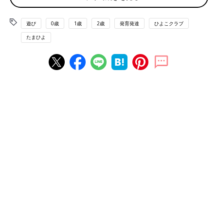
遊び
0歳
1歳
2歳
発育発達
ひよこクラブ
たまひよ