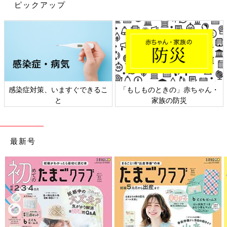
もう3ヶ月ですがコロナで
お宮参り
に行けなかったのでお食い初
ピックアップ
めと一緒にお参りしました。
暑かったけど衣装着て頑張ってくれました！
●編集部コメント
イケメン～！
【エントリーNo.9】キックが得意な子 Photo by
Cherylさん
感染症対策、いますぐできるこ
「もしものときの」赤ちゃん・
と
家族の防災
最新号