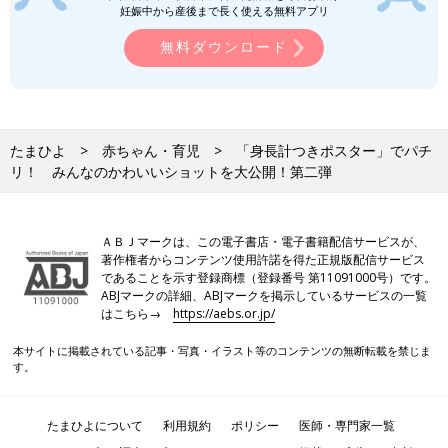
妊娠中から産後まで長く使える無料アプリ
無料ダウンロード
たまひよ
赤ちゃん・育児
「身長計つきポスター」でパチ
リ！ みんなのかわいいショットを大公開！第二弾
ＡＢＪマークは、この電子書店・電子書籍配信サービスが、
著作権者からコンテンツ使用許諾を得た正規版配信サービス
であることを示す登録商標（登録番号 第11091000号）です。
ABJマークの詳細、ABJマークを掲示しているサービスの一覧
はこちら→
https://aebs.or.jp/
本サイトに掲載されている記事・写真・イラスト等のコンテンツの無断転載を禁じま
●カヅママさん コメント
す。
生後1カ月の写真を撮影。手足バタバタして撮影大変だったけど
アンパンマンを両手につけてごきげんとりながらなんとか正面向
たまひよについて
利用規約
ポリシー
医師・専門家一覧
いてくれました。