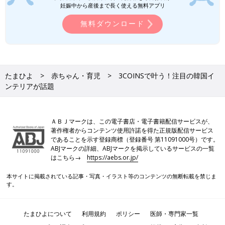
妊娠中から産後まで長く使える無料アプリ
無料ダウンロード
たまひよ
赤ちゃん・育児
3COINSで叶う！注目の韓国イ
ンテリアが話題
ＡＢＪマークは、この電子書店・電子書籍配信サービスが、
著作権者からコンテンツ使用許諾を得た正規版配信サービス
であることを示す登録商標（登録番号 第11091000号）です。
ABJマークの詳細、ABJマークを掲示しているサービスの一覧
はこちら→
https://aebs.or.jp/
本サイトに掲載されている記事・写真・イラスト等のコンテンツの無断転載を禁じま
す。
たまひよについて
利用規約
ポリシー
医師・専門家一覧