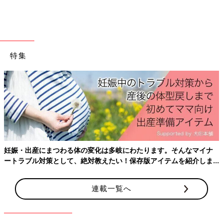
出典：Instagramアカウント「my.whitechoco」
ShiroChocoさんが購入したのはドライフラワー。生花とは違っ
たくすんだ色合いが空間に優しさを生み出しますよね。フラワー
ベースに飾ったり逆さにして壁に吊るしたりするのもよさそうで
は？
特集
こんなときだからお部屋改造！
【3COINS】みんなのアイデアは？
外出できない今、せめて部屋のなかを快適にし
たいという人が多くいます。そこで、今回はイ
ンスタからおしゃれなインテリアアイデアを集
めてみました。みんなが大好きな３COINSで
す。SHOPに行けなくても、達人たちのアイデ
話題の韓国インテリアにぴったりな
3COINS
のアイテムをご紹介
アを眺めるだけでも楽しくなれちゃいます♪
しました。他にも韓国インテリアを実現にするのにぴったりなア
妊娠・出産にまつわる体の変化は多岐にわたります。そんなマイナ
ぜひ最後までご覧くださいね。
イテムが揃っているようなので、気になる方はお店でチェックし
ートラブル対策として、絶対教えたい！保存版アイテムを紹介しま
てみてくださいね。
す。
連載一覧へ
(文：冬白朱)
※記事内容でご紹介している投稿、リンク先は、削除される場合
があります。あらかじめご了承ください。