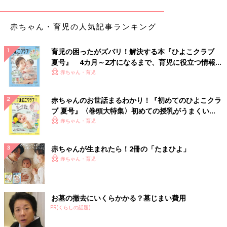
赤ちゃん・育児の人気記事ランキング
育児の困ったがズバリ！解決する本『ひよこクラブ
夏号』 4カ月～2才になるまで、育児に役立つ情報が
いっぱい！
赤ちゃん・育児
出典：Instagramアカウント「et.toi」
赤ちゃんのお世話まるわかり！『初めてのひよこクラ
etowaさんが購入したのはロゴ巾着。お部屋の中のこまごまとし
ブ 夏号』〈巻頭大特集〉初めての授乳がうまくい
た収納にはこの巾着が活躍してくれそうです。小物を巾着にしま
く！ おっぱい・ミルクの基本と夏のトラブル 解決テ
赤ちゃん・育児
えば、見せる収納をおしゃれに実現できますね。
ク
赤ちゃんが生まれたら！2冊の「たまひよ」
さり気なくも存在感◎ファブリックポスター
赤ちゃん・育児
お墓の撤去にいくらかかる？墓じまい費用
PR(くらしの話題)