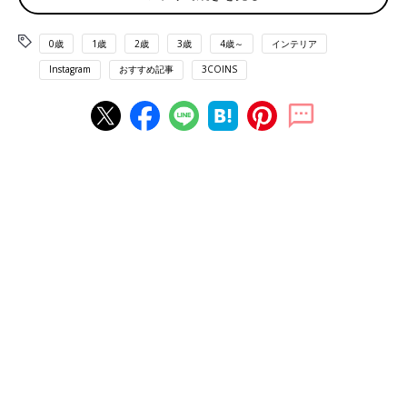
出典：Instagramアカウント「_.rgy___」
0歳
1歳
2歳
3歳
4歳～
インテリア
_.rgy___さんが購入したのはU字型の陶器フラワーベース。プチプ
Instagram
おすすめ記事
3COINS
ラで購入できたとのことでとても喜んでいるようです。U字なの
が個性的でおしゃれですね。
小物収納に便利！ロゴ巾着