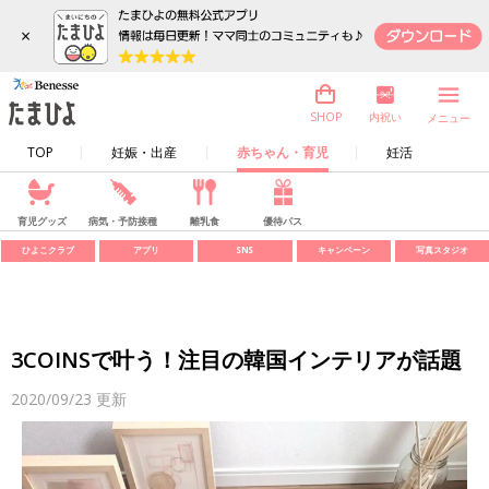
×
内祝い
SHOP
メニュー
TOP
妊娠・出産
赤ちゃん・育児
妊活
育児グッズ
病気・予防接種
離乳食
優待パス
ひよこクラブ
アプリ
SNS
キャンペーン
写真スタジオ
3COINSで叶う！注目の韓国インテリアが話題
2020/09/23
更新