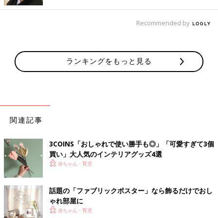
Recommended by
ランキングをもっと見る
関連記事
3COINS「おしゃれで使い勝手も◎」「可愛すぎて3個
買い」大人気のインテリアグッズ4選
出典：Instagramアカウント「ano.ai」
赤ちゃん・育児
あいさんが購入したのはファブリックポスター。発売日を心待ち
にしていたそうですよ。紙製のポスターでなく布製というのがお
しゃれポイントですよね。
話題の「ファブリックポスター」なら飾るだけでおし
ゃれ部屋に
赤ちゃん・育児
ドライフラワーがあるだけでおしゃれ空間に！