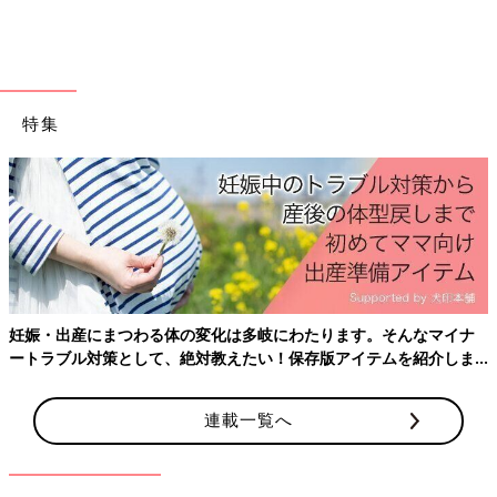
んのお子さんにはMサイズとXSサイズをセレクトしたそうです。
ガーゼの素材感がとってもおしゃれですよね。肌ざわりも気持ち
よさそう♪
指名買い！西松屋で見つけた一目惚れパジャマ
特集
妊娠・出産にまつわる体の変化は多岐にわたります。そんなマイナ
ートラブル対策として、絶対教えたい！保存版アイテムを紹介しま
す。
連載一覧へ