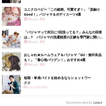
ユニクロベビー「この総柄、可愛すぎ！」「肌触り
Good！」パジャマ＆ボディスーツ4選
赤ちゃん・育児
「パジャマって何日に1回洗ってる？」みんなの回答
は…？ パジャマの洗濯頻度の正解を専門家に聞いて
みた。
赤ちゃん・育児
おしゃれ★ルームウェア＆パジャマ「GU・無印良品
も！」「着心地バツグン！」おすすめ4選
赤ちゃん・育児
短期・単発バイトを始めるならショットワー
クス
PR(ショットワークス)
出典：Instagramアカウント「Yu」
Recommended by
こちらは、大人気のジェラートピケの子ども用のパジャマ。Yuさ