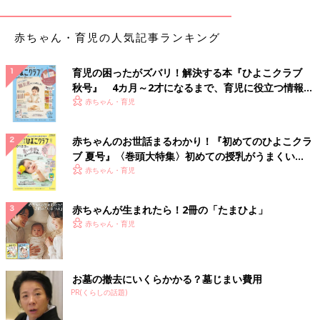
赤ちゃん・育児の人気記事ランキング
育児の困ったがズバリ！解決する本『ひよこクラブ
秋号』 4カ月～2才になるまで、育児に役立つ情報が
いっぱい！
赤ちゃん・育児
出典：Instagramアカウント「yuki」
赤ちゃんのお世話まるわかり！『初めてのひよこクラ
こちらはyukiさん手作りのガーゼパジャマ。汗をよくかくという
ブ 夏号』〈巻頭大特集〉初めての授乳がうまくい
お子さんのために、ガーゼ生地でパジャマを作ったそうです。シ
く！ おっぱい・ミルクの基本と夏のトラブル 解決テ
赤ちゃん・育児
ンプルな型紙で、あっと言う間に作れたとのこと。お部屋の雰囲
ク
気ともピッタリでとても素敵ですね。
赤ちゃんが生まれたら！2冊の「たまひよ」
赤ちゃん・育児
余った生地でダブルガーゼのハンカチも
お墓の撤去にいくらかかる？墓じまい費用
PR(くらしの話題)