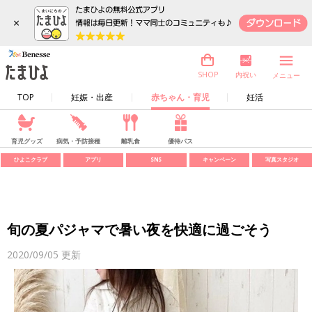
×
内祝い
SHOP
メニュー
TOP
妊娠・出産
赤ちゃん・育児
妊活
育児グッズ
病気・予防接種
離乳食
優待パス
ひよこクラブ
アプリ
SNS
キャンペーン
写真スタジオ
旬の夏パジャマで暑い夜を快適に過ごそう
2020/09/05
更新