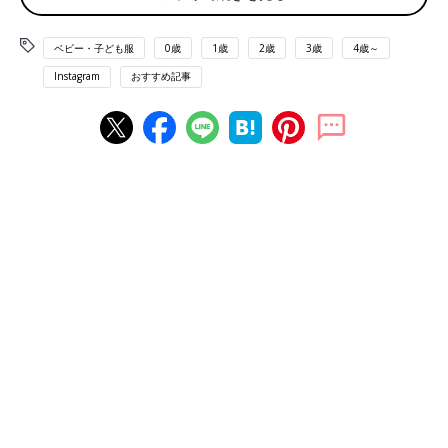
ベビー・子ども服
0歳
1歳
2歳
3歳
4歳～
出典：Instagramアカウント「たいがめいさ」
Instagram
おすすめ記事
たいがめいささんのお子さんがお揃いで着こなしているのは、
ユ
ニクロ
のドライパジャマ。パンツとTシャツがボタンで留めらる
ので、お腹を出して寝るのを防げるそうです。色違いのパジャマ
を着られるというのも嬉しいですね♪
シンプル型紙でつくる、手作りパジャマ