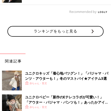
Recommended by
ランキングをもっと見る
関連記事
出典：Instagramアカウント「ゆかり」
ユニクロキッズ「着心地バツグン！」「パジャマ・パ
ンツ・アウターも！」冬のマストバイ★アイテム5選
ゆかりさんがハンドメイドしたのはダブルガーゼのパジャマ。な
赤ちゃん・育児
んと、あまりガーゼでハンカチも作ったのだそう。パジャマとお
揃いの柄のハンカチも、とても可愛いですよね。生地から作るこ
とで理想のパジャマが作れそうですね。
ユニクロベビー「新作のEテレコラボが可愛い！」
「アウター・パジャマ・パンツも！」あったかアイテ
ム4選
赤ちゃん・育児
人気のジェラートピケには子ども用パジャマも