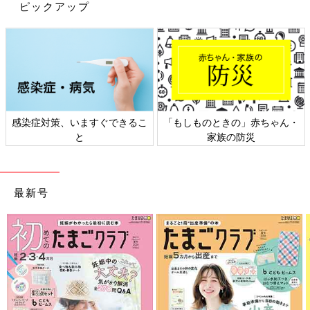
ピックアップ
出典：Instagramアカウント「Ao mama」
こちらはAo mamaさんセレクトのパジャマ。
西松屋
で一目惚れ
してGETしたとのこと。ウエストが腹巻きになっているのでお腹
周りをしっかりカバーしてくれそうですね。お子さんも気に入っ
感染症対策、いますぐできるこ
「もしものときの」赤ちゃん・
て、キャラクターを指さしているそう♪
と
家族の防災
パジャマの収納場所について考えた結
果。[ヒビユウの育児絵日記 #92]
こんにちは、ヒビユウと申します。 7歳のムス
最新号
コと4歳のムスメの日々を綴っています。 子ど
もたちが成長するとともに使うもの、それを収
納する場所、収納方法などが変わっていきます
よね！
いかがでしたか？どれも可愛いパジャマばかりですね。着心地の
いいパジャマや、お気に入りのパジャマなら、暑い夜も心地よく
過ごせそう♪ ぜひみなさんも、パジャマ選びからお子さんと楽し
んでみてはいかがでしょうか？