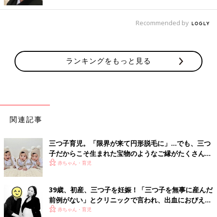
Recommended by
ランキングをもっと見る
関連記事
三つ子育児。「限界が来て円形脱毛に」…でも、三つ
子だからこそ生まれた宝物のようなご縁がたくさん！
【体験談】
赤ちゃん・育児
39歳、初産、三つ子を妊娠！「三つ子を無事に産んだ
前例がない」とクリニックで言われ、出血におびえる
日々…【桑子英里アナ・インタビュー】
赤ちゃん・育児