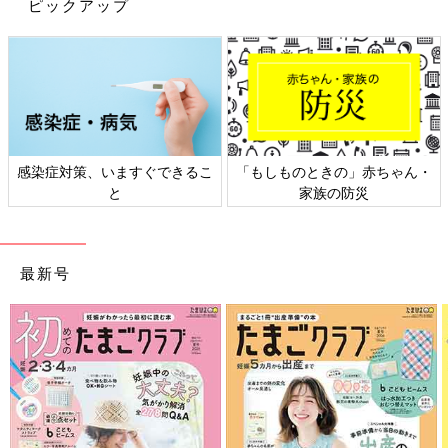
そういえば、小学2年生になって全然お下品ワードを言わなくな
ピックアップ
りましたね。おねえちゃんおにいちゃんになったのかな～？？
[三つ子まみれな毎日＃112] 三つ子とご
近所さん
こんにちは！宮瀬とまとです。 2012年産まれ
の三つ子のお母さんをしてます！ 三つ子たちと
てんやわんやな毎日を過ごしております♪ 小さ
感染症対策、いますぐできるこ
「もしものときの」赤ちゃん・
い子の声、ご近所さんに迷惑になっちゃうので
はないか…！！？？と、とても気になりません
と
家族の防災
「三つ子まみれな毎日」今までのお話はこちら
か？？ うちは3人なのでそれはそれは騒がしい
と思います…。
[宮瀬とまと]
2012年産まれ三つ子のお母さん。
最新号
まさかの初妊娠で三つ子！夫は単身赴任でワンオペ！手も足りな
い目も足りないおっぱいも足りない！さあどうしよう！
まわりに助けてもらいながらなんとか三つ子育児中☆
Twitter
@mitsugobiyori
Instagram
＠mitsugobiyori
BLOG
みつご日和