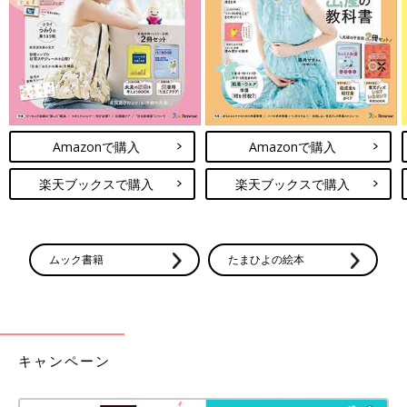
前の話
次の話
[三つ子まみれな毎日
一覧
[三つ子まみれな毎日＃
＃123] 三つ子と「骨
125] 三つ子とアトピー
が折れた」？？
Amazonで購入
Amazonで購入
楽天ブックスで購入
楽天ブックスで購入
ムック書籍
たまひよの絵本
キャンペーン