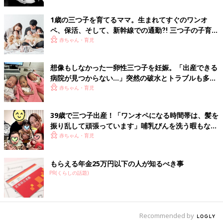
1歳の三つ子を育てるママ。生まれてすぐのワンオ
ペ、保活、そして、新幹線での通勤⁈ 三つ子の子育て
のリアル【多胎育児体験談】
赤ちゃん・育児
想像もしなかった一卵性三つ子を妊娠。「出産できる
病院が見つからない…」突然の破水とトラブルも多数
経験！【体験談】
赤ちゃん・育児
39歳で三つ子出産！「ワンオペになる時間帯は、髪を
振り乱して頑張っています」哺乳びんを洗う暇もない
怒涛の育児とは！？【桑子英里アナ・インタビュー】
赤ちゃん・育児
もらえる年金25万円以下の人が知るべき事
PR(くらしの話題)
Recommended by