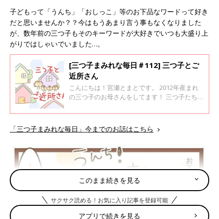
子どもって「うんち」「おしっこ」等のお下品なワードって好き
だと思いませんか？？今はもうあまり言う事もなくなりました
が、数年前の三つ子もそのキーワードが大好きでいつも大盛り上
がりではしゃいでいました…。
[三つ子まみれな毎日＃112] 三つ子とご
近所さん
こんにちは！宮瀬とまとです。 2012年産まれ
の三つ子のお母さんをしてます！ 三つ子たちと
てんやわんやな毎日を過ごしております♪ 小さ
い子の声、ご近所さんに迷惑になっちゃうので
はないか…！！？？と、とても気になりません
「三つ子まみれな毎日」今までのお話はこちら
か？？ うちは3人なのでそれはそれは騒がしい
と思います…。
このまま続きを見る
サクサク読める！お気に入り記事を登録可能
アプリで続きを見る