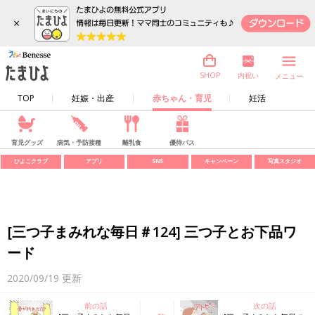
×
内祝い
SHOP
メニュー
TOP
妊娠・出産
赤ちゃん・育児
妊活
育児グッズ
病気・予防接種
離乳食
優待パス
ひよこクラブ
アプリ
SNS
キャンペーン
写真スタジオ
[三つ子まみれな毎日＃124] 三つ子とお下品ワ
ード
2020/09/19
更新
前の話
次の話