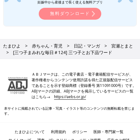
妊娠中から産後まで長く使える無料アプリ
無料ダウンロード
たまひよ
赤ちゃん・育児
日記・マンガ
宮瀬とまと
[三つ子まみれな毎日＃124] 三つ子とお下品ワード
ＡＢＪマークは、この電子書店・電子書籍配信サービスが、
著作権者からコンテンツ使用許諾を得た正規版配信サービス
であることを示す登録商標（登録番号 第11091000号）です。
ABJマークの詳細、ABJマークを掲示しているサービスの一覧
はこちら→
https://aebs.or.jp/
本サイトに掲載されている記事・写真・イラスト等のコンテンツの無断転載を禁じま
す。
たまひよについて
利用規約
ポリシー
医師・専門家一覧