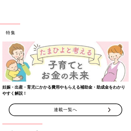
特集
「おうちではいいけど、お外では言わないように！」と常々言い
続けてたのですが、ついつい盛り上がって、悪ふざけ？のノリで
3人で大声で叫んで大はしゃぎしちゃうんですよね～…。お庭で
言うのには本当悩んでいました。
ご近所の方々にはいつも暖かい目で見守っていただいて、本当に
妊娠・出産・育児にかかる費用やもらえる補助金・助成金をわかり
やすく解説！
本当にありがたかったのですが、お下品ワードはちょっとどうな
んだろう…と、ずっと気になり、会うといつも平謝りだった私。
連載一覧へ
謝る理由を聞いたときのエーのお顔！（笑）
これでちょっとは懲りてよ～～～！！と思ったものです☆