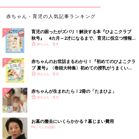
赤ちゃん・育児の人気記事ランキング
育児の困ったがズバリ！解決する本『ひよこクラブ
秋号』 4カ月～2才になるまで、育児に役立つ情報が
いっぱい！
赤ちゃん・育児
赤ちゃんのお世話まるわかり！『初めてのひよこクラ
ブ 夏号』〈巻頭大特集〉初めての授乳がうまくい
く！ おっぱい・ミルクの基本と夏のトラブル 解決テ
赤ちゃん・育児
ク
赤ちゃんが生まれたら！2冊の「たまひよ」
赤ちゃん・育児
お墓の撤去にいくらかかる？墓じまい費用
PR(くらしの話題)