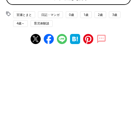
宮瀬とまと
日記・マンガ
0歳
1歳
2歳
3歳
4歳～
育児体験談