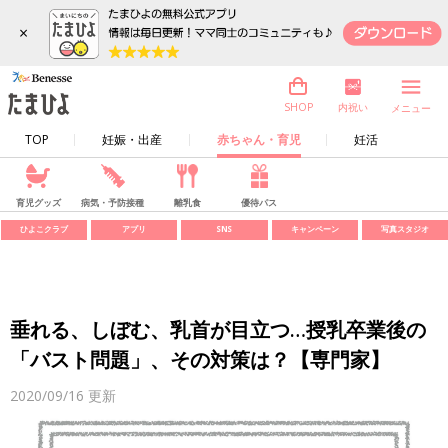
×
内祝い
SHOP
メニュー
TOP
妊娠・出産
赤ちゃん・育児
妊活
育児グッズ
病気・予防接種
離乳食
優待パス
ひよこクラブ
アプリ
SNS
キャンペーン
写真スタジオ
垂れる、しぼむ、乳首が目立つ…授乳卒業後の
「バスト問題」、その対策は？【専門家】
2020/09/16
更新