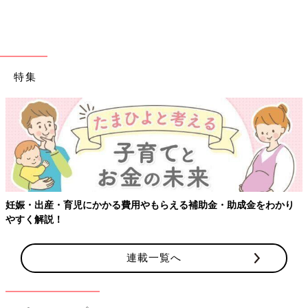
アドバイス／善方裕美先生 田村帆乃佳さん 取材・文／渡辺有
紀子、ひよこクラブ編集部
【医師監修】「マタニティブルーズ」
「産後うつ」の原因と予防法
特集
妊娠～出産～産後にホルモンの急激な変化か
ら、ママの精神は不安定な状態になりやすい傾
向があります。妊娠中のいわゆる「マタニティ
ブルー」、産後の一時的な「マタニティブルー
ズ」、最近問題になっている「産後うつ」な
「きれいなバストでいるために、卒乳するときに気をつけること
ど、ママの心の問題について、まとめました。
はある？」
などについて、おっぱいに詳しい専門家2人に、アドバイスをい
ただきました。
妊娠・出産・育児にかかる費用やもらえる補助金・助成金をわかり
やすく解説！
善方裕美先生
Profile
連載一覧へ
よしかた産婦人科 院長。三姉妹のママで“母乳育児”のスペシャ
リスト。横浜市立大学産婦人科客員准教授、日本女性ヘルスケア
認定医としても活躍中。