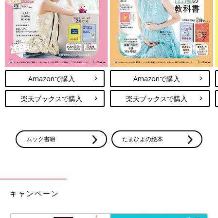
らを使用したんだとか。磁力がある場所なら使えるので、幅広い
使い方ができそうですよね。
【キャンドゥ】主婦の味方！おすすめキ
ッチン用品4選
毎日使うキッチン用品は、なるべく実用的なも
のがいいですよね。今インスタでは、お財布に
Amazonで購入
Amazonで購入
優しいキャンドゥの便利アイテムがとっても話
題なんです！今回はおすすめキッチン用品のイ
楽天ブックスで購入
楽天ブックスで購入
ンスタ投稿をご紹介します。
いかがでしたか？どれも真似してみたくなる収納ですね。毎日の
暮らしをさらに過ごしやすくするためにも、便利な収納方法を見
つけたいですよね♪ みなさんも、キャンドゥの便利な収納アイテ
ムを使ってみてください！
ムック書籍
たまひよの絵本
(文・ナキナキ)
※記事内容でご紹介している投稿、リンク先は、削除される場合
があります。あらかじめご了承ください。
キャンペーン
※記事の内容は記載当時の情報であり、現在と異なる場合があり
ます。