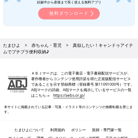
妊娠中から産後まで長く使える無料アプリ
無料ダウンロード
たまひよ
赤ちゃん・育児
真似したい！キャンドゥアイテ
ムでプチプラ便利収納♪
ＡＢＪマークは、この電子書店・電子書籍配信サービスが、
著作権者からコンテンツ使用許諾を得た正規版配信サービス
であることを示す登録商標（登録番号 第11091000号）です。
ABJマークの詳細、ABJマークを掲示しているサービスの一覧
はこちら→
https://aebs.or.jp/
本サイトに掲載されている記事・写真・イラスト等のコンテンツの無断転載を禁じま
す。
たまひよについて
利用規約
ポリシー
医師・専門家一覧