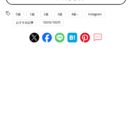
0歳
1歳
2歳
3歳
4歳～
Instagram
おすすめ記事
100均/100円
出典：Instagramアカウント「Fuka」
こちらは縦型の収納整理袋。奥行きが長くなっているので、
Fukaさんのお宅にあるクローゼットの上段にピッタリなんだと
か。衣替えの期間にGETしたそうで、思わずテンションが上がっ
た購入品とのこと♪
BOX内の仕切りが自由自在に！