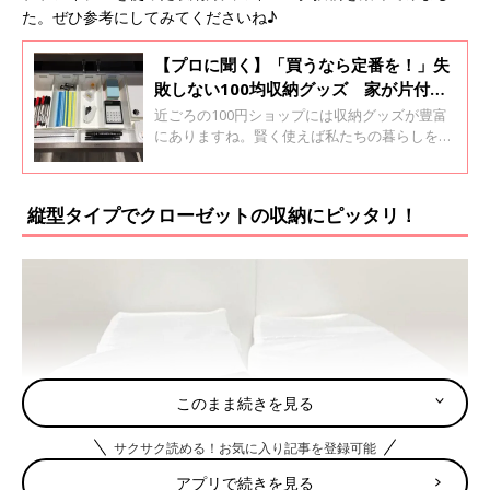
た。ぜひ参考にしてみてくださいね♪
【プロに聞く】「買うなら定番を！」失
敗しない100均収納グッズ 家が片付く
選び方のコツ３
近ごろの100円ショップには収納グッズが豊富
にありますね。賢く使えば私たちの暮らしを快
適にしてくれますが、購入したのに結局あまり
活用できなかった…なんてことはありません
か？100均収納グッズの選び方のコツについ
縦型タイプでクローゼットの収納にピッタリ！
て、整理収納アドバイザー岩佐弥生さんに聞き
ました。
このまま続きを見る
サクサク読める！お気に入り記事を登録可能
アプリで続きを見る