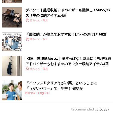
ダイソー｜整理収納アドバイザーも激押し！SNSでバ
ズリ中の収納アイテム4選
出典：Instagramアカウント「___nikotoka___」
赤ちゃん・育児
___nikotoka___さんはこちらのボックスに排水溝ネットを収納し
ているそう。袋からネットを取り出しにくいのが悩みだったよう
「袋収納」が簡単でおすすめ！[ハハのさけび #82]
で、こちらをGETできて良かったとのこと♪ 詰め替えのひと手間
赤ちゃん・育児
で、毎日の作業が楽になると嬉しいですよね。
技あり！メガネ浮かす収納アイデア
IKEA、無印良品etc.｜脱ぎっぱなし防止に！整理収納
アドバイザーもおすすめのアウター収納アイテム4選
赤ちゃん・育児
「イソジン®クリアうがい薬」といっしょに
「うがいパワー」で一年中！ 健やか
PR(iNova｜Hugkum)
Recommended by