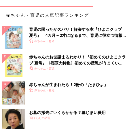
赤ちゃん・育児の人気記事ランキング
育児の困ったがズバリ！解決する本『ひよこクラブ
夏号』 4カ月～2才になるまで、育児に役立つ情報が
いっぱい！
赤ちゃん・育児
赤ちゃんのお世話まるわかり！『初めてのひよこクラ
ブ 夏号』〈巻頭大特集〉初めての授乳がうまくい
く！ おっぱい・ミルクの基本と夏のトラブル 解決テ
赤ちゃん・育児
ク
赤ちゃんが生まれたら！2冊の「たまひよ」
赤ちゃん・育児
出典：Instagramアカウント「100kinlike」
お墓の撤去にいくらかかる？墓じまい費用
100kinlikeさんが発売を待ちわびていたというのがこちらのバス
PR(くらしの話題)
ケット用仕切り。MサイズとLサイズが発売されているとのこと
です。冷蔵庫用仕切りもうまく組み合わせて、さらに自由に仕切