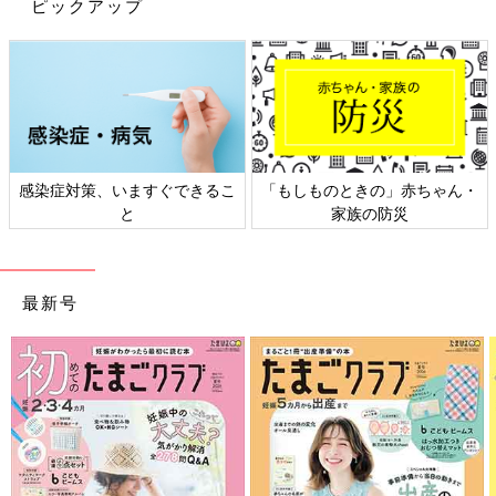
ピックアップ
感染症対策、いますぐできるこ
「もしものときの」赤ちゃん・
と
家族の防災
最新号
出典：Instagramアカウント「puchi」
こちらは垂直時の耐荷重が2キロまでと、とても力持ちのネオジ
ムマグネットフックだそう。puchiさんはフライパン収納にこち