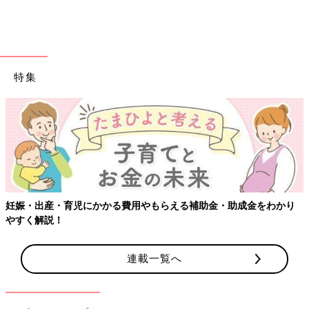
特集
出典：Instagramアカウント「くるみん」
フィルムフックを使ったメガネを浮かす収納は、くるみんさんの
アイデア。メガネが水滴で汚れてしまうことを防ぐために置き場
妊娠・出産・育児にかかる費用やもらえる補助金・助成金をわかり
を作ったんだそうです。洗面台に設置しているので、置き忘れも
やすく解説！
防げるんだとか♪
連載一覧へ
超力持ちのマグネットフック