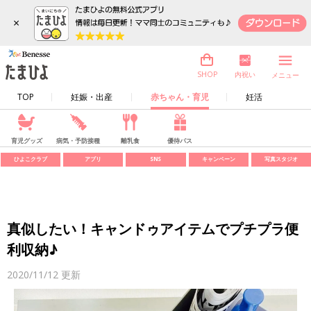
×
内祝い
SHOP
メニュー
TOP
妊娠・出産
赤ちゃん・育児
妊活
育児グッズ
病気・予防接種
離乳食
優待パス
ひよこクラブ
アプリ
SNS
キャンペーン
写真スタジオ
真似したい！キャンドゥアイテムでプチプラ便
利収納♪
2020/11/12
更新