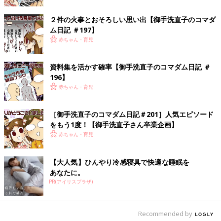
御手洗直子さんが結婚して2児の姉妹の母に。
いつもの一コマ＆エッセイ番外編がスタート
２件の火事とおそろしい思い出【御手洗直子のコマダ
「つっこみが止まらないコマダム日記・お片付
ム日記 ＃197】
御手洗直子
け編」#3
赤ちゃん・育児
Profile pixivで大人気。累計閲覧数1100万を誇る爆笑コミック
エッセイスト。なんでそんなにネタ満載人生を・・・という謎の
人。既刊に「3
1歳
BLマンガ家が婚活するとこうなる」「31歳ゲ
資料集を活かす確率【御手洗直子のコマダム日記 ＃
ームプログラマーが婚活するとこうなる」（共に新書館）、「腐
196】
女子になると、人生こうなる！～底～」（一迅社）、「つっこみ
赤ちゃん・育児
が止まらない育児日記」「さらにつっこみが止まらない育児日
記」（ベネッセコーポレーション）など。たまひよのサイトで、
［御手洗直子のコマダム日記＃201］人気エピソード
数話限定公開中。
をもう1度！【御手洗直子さん卒業企画】
御手洗直子twitter：
＠mitarainaoko
赤ちゃん・育児
【大人気】ひんやり冷感寝具で快適な睡眠を
あなたに。
PR(アイリスプラザ)
Recommended by