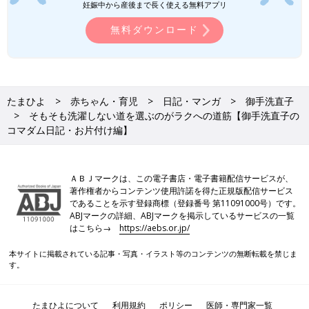
妊娠中から産後まで長く使える無料アプリ
無料ダウンロード
たまひよ
赤ちゃん・育児
日記・マンガ
御手洗直子
そもそも洗濯しない道を選ぶのがラクへの道筋【御手洗直子の
コマダム日記・お片付け編】
ＡＢＪマークは、この電子書店・電子書籍配信サービスが、
著作権者からコンテンツ使用許諾を得た正規版配信サービス
であることを示す登録商標（登録番号 第11091000号）です。
ABJマークの詳細、ABJマークを掲示しているサービスの一覧
はこちら→
https://aebs.or.jp/
本サイトに掲載されている記事・写真・イラスト等のコンテンツの無断転載を禁じま
す。
たまひよについて
利用規約
ポリシー
医師・専門家一覧