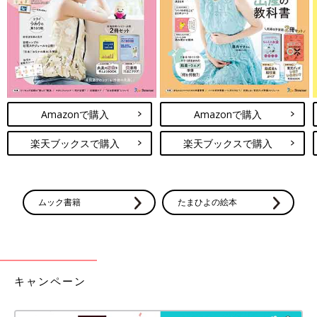
さらにつっこみが止まらない育児日記
Amazonで見る
Amazonで購入
Amazonで購入
前の話
次の話
いかに手をかけない
一覧
流行りにのっかった結
かの洗濯術【御手洗
果、美味しいスイーツ
楽天ブックスで購入
楽天ブックスで購入
直子のコマダム日
は買えたの？【御手洗
記・お片付け編】
直子のコマダム日記】
ムック書籍
たまひよの絵本
キャンペーン