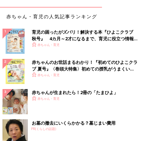
赤ちゃん・育児の人気記事ランキング
育児の困ったがズバリ！解決する本『ひよこクラブ
秋号』 4カ月～2才になるまで、育児に役立つ情報が
いっぱい！
赤ちゃん・育児
赤ちゃんのお世話まるわかり！『初めてのひよこクラ
ブ 夏号』〈巻頭大特集〉初めての授乳がうまくい
く！ おっぱい・ミルクの基本と夏のトラブル 解決テ
赤ちゃん・育児
ク
赤ちゃんが生まれたら！2冊の「たまひよ」
赤ちゃん・育児
お墓の撤去にいくらかかる？墓じまい費用
PR(くらしの話題)