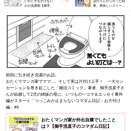
いかに手をかけない
一覧
流行りにのっかった結
かの洗濯術【御手洗
果、美味しいスイーツ
直子のコマダム日
は買えたの？【御手洗
記・お片付け編】
直子のコマダム日記】
前回に引き続き洗濯のお話。
おたくでマンガ家でママ…。そして実は片付け上手！ 一大セン
セーションを巻き起こした「婚活コミック」著者、御手洗直子さ
んが結婚して2児の姉妹の母に。いつもの一コマ＆エッセイ番外
編がスタート「つっこみが止まらないコマダム日記・お片付け
編」#6
おたくマンガ家が外出自粛でしたこと
は？【御手洗直子のコマダム日記】