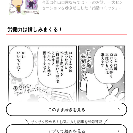
今回は外出自粛ならでは・・のお話。一大セン
セーションを巻き起こした「婚活コミック」著
者、御手洗直子さんが結婚して2児の姉妹の母
に。あいかわらずのつっこみどころ満載の
日々、渾身のひとコマ＆エッセイでお送りしま
労働力は惜しみまくる！
す。「つっこみが止まらないコマダム日記」
#31
このまま続きを見る
サクサク読める！お気に入り記事を登録可能
アプリで続きを見る