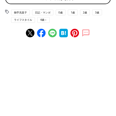
御手洗直子
日記・マンガ
0歳
1歳
2歳
3歳
ライフスタイル
4歳～