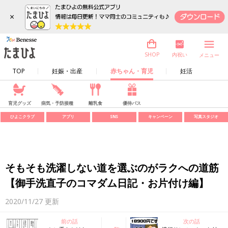
×
内祝い
SHOP
メニュー
TOP
妊娠・出産
赤ちゃん・育児
妊活
育児グッズ
病気・予防接種
離乳食
優待パス
ひよこクラブ
アプリ
SNS
キャンペーン
写真スタジオ
そもそも洗濯しない道を選ぶのがラクへの道筋
【御手洗直子のコマダム日記・お片付け編】
2020/11/27
更新
前の話
次の話