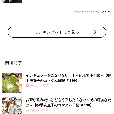
Recommended by
直子のつぶやき
ぬいぐるみは過去何度か挑戦しましたが、まあまあの確率で死ぬ
ので（あたりまえ）一部だけ揉み洗いするのがおススメです…。
ランキングをもっと見る
うちでは幼児がつける食べ物汚れが多いので、大抵の汚れはせっ
けんで落ちました。中身を抜いて皮だけ洗い、中身を戻すのがベ
ストらしいのでいつか挑戦してみたいです。
便座カバーやマット類は撤去することで洗う手間が無くなるのと
関連記事
同時に、マットにたまるホコリの掃除やどかす手間、敷く手間、
保管場所、管理する手間を省けるので、暖房便座やスリッパで解
決するのがおススメです。
イレギュラーをこなせない…！～乱れてゆく家～【御
手洗直子のコマダム日記 ＃199】
赤ちゃん・育児
洗濯ものをたたみたくない～【御手洗直
子のコマダム日記・お片付け編】
お茶が飲みたいけどもう立ちたくない～その時あなた
今回は直子流たたみ方。 おたくでマンガ家でマ
は～【御手洗直子のコマダム日記 ＃198】
マ…。そして実は片付け上手！ 一大センセー
赤ちゃん・育児
ションを巻き起こした「婚活コミック」著者、