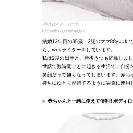
※写真はイメージです
Rachaphak/gettyimages
結婚12年目の35歳、2児のママ88yuuk
ら、webライターをしています。
私は2度の出産と、
産後うつ
も経験しま
世話で数時間ごとに起きる生活で、自分
笑顔だって無くなってしまいます。赤ち
持ちにゆとりが持てるように実際に使用
赤ちゃんと一緒に使えて便利‼ ボディ