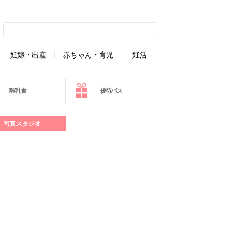
妊娠・出産
赤ちゃん・育児
妊活
離乳食
優待パス
写真スタジオ