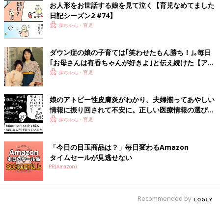
2015年3月産まれの娘と夫の3人家族。
お人形をお世話する娘を見て泣く【育児なめてました
子育ての記録をブログやインスタグラムで公開中
日記シーズン2 #74】
赤ちゃん・育児
インスタグラム：hiyokoegg11
ダウン症の娘の子育ては｢笑わせたもん勝ち！｣｡毎日
娘の手帳【子育てなめてました日記
｢お母さんは有香ちゃんが好きよ｣と伝え続けた【アマ
#108】
チュア落語家・村上有香】
赤ちゃん・育児
私の手帳を娘が欲しがり…
娘のアトピー性皮膚炎がわかり、夫婦揃ってあやしい
情報に振り回されて不安に。正しい医療情報の選び方
って？『ふうふう子育て ＃47』
赤ちゃん・育児
前の話
次の話
誕生日の恒例行事
一覧
バナナを食べられなく
【子育てなめてまし
なった理由【子育てな
「今日の目玉商品は？」毎日変わるAmazon
た日記#112】
めてました日記#114】
タイムセールが見逃せない
PR(Amazon)
Recommended by