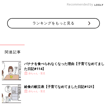
Recommended by
ランキングをもっと見る
関連記事
4歳頃に、私のおつまみを食べたことがきっかけで
おつまみに目覚めてしまった娘。
それ以降、コンビニやスーパに入るとお菓子コーナーは素通りで
バナナを食べられなくなった理由【子育てなめてまし
おつまみコーナに行くように…
た日記#114】
家中しょっぱいものまみれです。。
赤ちゃん・育児
みなさんのお子さんは、何のお菓子が好きですか？(*´ω｀*)
給食の献立表【子育てなめてました日記#121】
赤ちゃん・育児
[ひよこエッグ]
都内在住のワーママ。