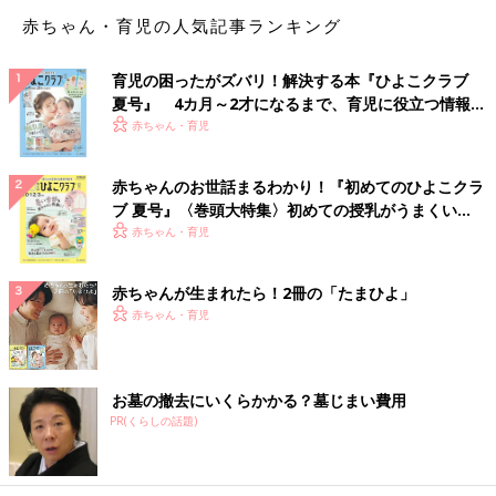
赤ちゃん・育児の人気記事ランキング
育児の困ったがズバリ！解決する本『ひよこクラブ
夏号』 4カ月～2才になるまで、育児に役立つ情報が
いっぱい！
赤ちゃん・育児
赤ちゃんのお世話まるわかり！『初めてのひよこクラ
ブ 夏号』〈巻頭大特集〉初めての授乳がうまくい
く！ おっぱい・ミルクの基本と夏のトラブル 解決テ
赤ちゃん・育児
ク
赤ちゃんが生まれたら！2冊の「たまひよ」
赤ちゃん・育児
お墓の撤去にいくらかかる？墓じまい費用
PR(くらしの話題)