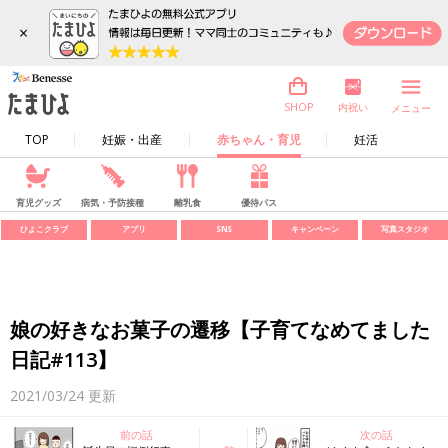
×
内祝い
SHOP
メニュー
TOP
妊娠・出産
赤ちゃん・育児
妊活
育児グッズ
病気・予防接種
離乳食
優待パス
ひよこクラブ
アプリ
SNS
キャンペーン
写真スタジオ
娘の好きなお菓子の遷移【子育てなめてました
日記#113】
2021/03/24
更新
前の話
次の話