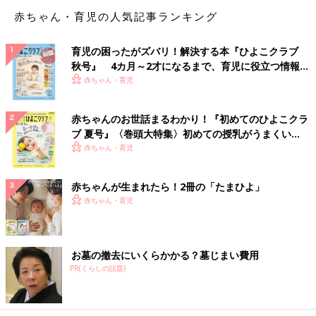
もうとにかく息子を引き付けるための技が必要。
赤ちゃん・育児の人気記事ランキング
トンネルとか滑り台とか上に乗るやつとか。
上に乗る奴は特に名前はないです。名前付けようかな...座り肩車
育児の困ったがズバリ！解決する本『ひよこクラブ
とか？
秋号』 4カ月～2才になるまで、育児に役立つ情報が
なんか妙に和風ですね。
いっぱい！
赤ちゃん・育児
そして例の足滑り台。
赤ちゃんのお世話まるわかり！『初めてのひよこクラ
足首が明後日の方に向きましたね。
ブ 夏号』〈巻頭大特集〉初めての授乳がうまくい
ま、漫画なので誇張して描いていますが
く！ おっぱい・ミルクの基本と夏のトラブル 解決テ
赤ちゃん・育児
グリって捻れました。
ク
折れてないので安心してください。
赤ちゃんが生まれたら！2冊の「たまひよ」
誰も心配して無いかもしれませんがw
赤ちゃん・育児
そもそもスネから下までの距離でどう滑るの？って話ですが。
本人の体長より短いですよね。
お墓の撤去にいくらかかる？墓じまい費用
それでも楽しめるって子どもって幸せですね！
PR(くらしの話題)
[オムツ王]