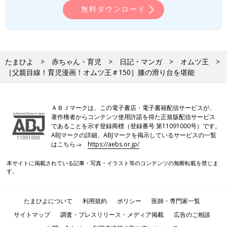
無料ダウンロード
たまひよ
赤ちゃん・育児
日記・マンガ
オムツ王
［父親目線！育児漫画！オムツ王＃150］膝の滑り台を堪能
ＡＢＪマークは、この電子書店・電子書籍配信サービスが、
著作権者からコンテンツ使用許諾を得た正規版配信サービス
であることを示す登録商標（登録番号 第11091000号）です。
ABJマークの詳細、ABJマークを掲示しているサービスの一覧
はこちら→
https://aebs.or.jp/
本サイトに掲載されている記事・写真・イラスト等のコンテンツの無断転載を禁じま
す。
たまひよについて
利用規約
ポリシー
医師・専門家一覧
サイトマップ
調査・プレスリリース・メディア掲載
広告のご相談