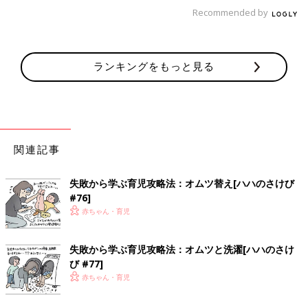
Recommended by
ランキングをもっと見る
一児の父。イクメン。 わかっているようなわかっていないよう
関連記事
な父親目線の育児漫画。 共働きの妻をサポートすべく日々奮闘
中!
失敗から学ぶ育児攻略法：オムツ替え[ハハのさけび
インスタグラムはこちら:
@omutsu_oh
#76]
赤ちゃん・育児
前の話
次の話
［父親目線！育児漫
一覧
［父親目線！育児漫
画！オムツ王＃149］
画！オムツ王＃151］
噛みついたその先に
失敗から学ぶ育児攻略法：オムツと洗濯[ハハのさけ
ビスケット食べたい～
あるもの
～！
び #77]
赤ちゃん・育児