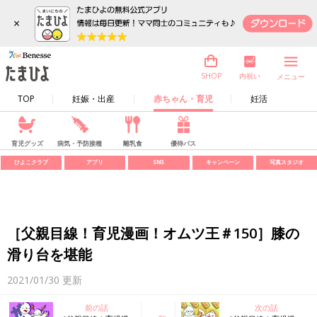
×
内祝い
SHOP
メニュー
TOP
妊娠・出産
赤ちゃん・育児
妊活
育児グッズ
病気・予防接種
離乳食
優待パス
ひよこクラブ
アプリ
SNS
キャンペーン
写真スタジオ
［父親目線！育児漫画！オムツ王＃150］膝の
滑り台を堪能
2021/01/30
更新
前の話
次の話