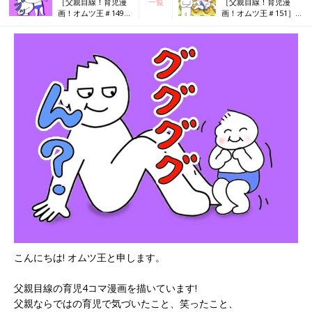
［父親目線！育児漫
一覧
［父親目線！育児漫
画！オムツ王＃149］
画！オムツ王＃151］
噛みついたその先に
ビスケット食べたい～
あるもの
～！
こんにちは! オムツ王と申します。
父親目線の育児4コマ漫画を描いています!
父親ならではの育児で気づいたこと、笑ったこと、