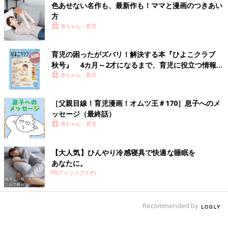
色あせない名作も、最新作も！ママと漫画のつきあい
方
赤ちゃん・育児
育児の困ったがズバリ！解決する本『ひよこクラブ
秋号』 4カ月～2才になるまで、育児に役立つ情報が
いっぱい！
赤ちゃん・育児
［父親目線！育児漫画！オムツ王＃170］息子へのメ
ッセージ（最終話）
赤ちゃん・育児
【大人気】ひんやり冷感寝具で快適な睡眠を
あなたに。
PR(アイリスプラザ)
Recommended by