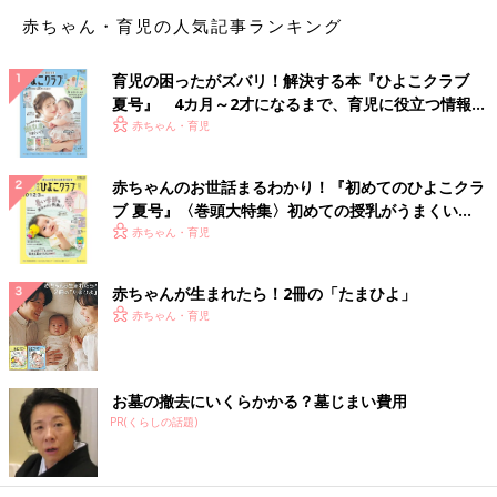
もうとにかく息子を引き付けるための技が必要。
赤ちゃん・育児の人気記事ランキング
トンネルとか滑り台とか上に乗るやつとか。
上に乗る奴は特に名前はないです。名前付けようかな...座り肩車
育児の困ったがズバリ！解決する本『ひよこクラブ
とか？
夏号』 4カ月～2才になるまで、育児に役立つ情報が
なんか妙に和風ですね。
いっぱい！
赤ちゃん・育児
そして例の足滑り台。
赤ちゃんのお世話まるわかり！『初めてのひよこクラ
足首が明後日の方に向きましたね。
ブ 夏号』〈巻頭大特集〉初めての授乳がうまくい
ま、漫画なので誇張して描いていますが
く！ おっぱい・ミルクの基本と夏のトラブル 解決テ
赤ちゃん・育児
グリって捻れました。
ク
折れてないので安心してください。
赤ちゃんが生まれたら！2冊の「たまひよ」
誰も心配して無いかもしれませんがw
赤ちゃん・育児
そもそもスネから下までの距離でどう滑るの？って話ですが。
本人の体長より短いですよね。
お墓の撤去にいくらかかる？墓じまい費用
それでも楽しめるって子どもって幸せですね！
PR(くらしの話題)
[オムツ王]