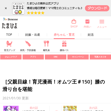
×
内祝い
SHOP
メニュー
TOP
妊娠・出産
赤ちゃん・育児
妊活
育児グッズ
病気・予防接種
離乳食
優待パス
ひよこクラブ
アプリ
SNS
キャンペーン
写真スタジオ
［父親目線！育児漫画！オムツ王＃150］膝の
滑り台を堪能
2021/01/30
更新
前の話
次の話