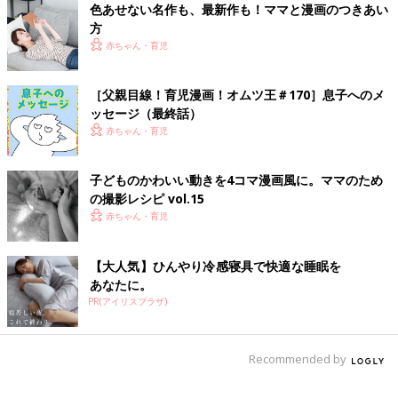
色あせない名作も、最新作も！ママと漫画のつきあい
方
赤ちゃん・育児
［父親目線！育児漫画！オムツ王＃170］息子へのメ
ッセージ（最終話）
赤ちゃん・育児
子どものかわいい動きを4コマ漫画風に。ママのため
の撮影レシピ vol.15
赤ちゃん・育児
【大人気】ひんやり冷感寝具で快適な睡眠を
あなたに。
PR(アイリスプラザ)
Recommended by