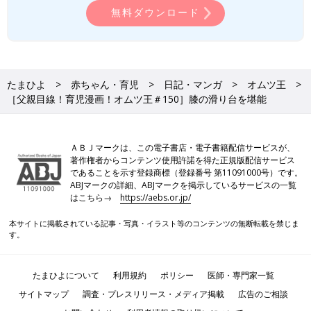
無料ダウンロード
たまひよ
赤ちゃん・育児
日記・マンガ
オムツ王
［父親目線！育児漫画！オムツ王＃150］膝の滑り台を堪能
ＡＢＪマークは、この電子書店・電子書籍配信サービスが、
著作権者からコンテンツ使用許諾を得た正規版配信サービス
であることを示す登録商標（登録番号 第11091000号）です。
ABJマークの詳細、ABJマークを掲示しているサービスの一覧
はこちら→
https://aebs.or.jp/
本サイトに掲載されている記事・写真・イラスト等のコンテンツの無断転載を禁じま
す。
たまひよについて
利用規約
ポリシー
医師・専門家一覧
サイトマップ
調査・プレスリリース・メディア掲載
広告のご相談