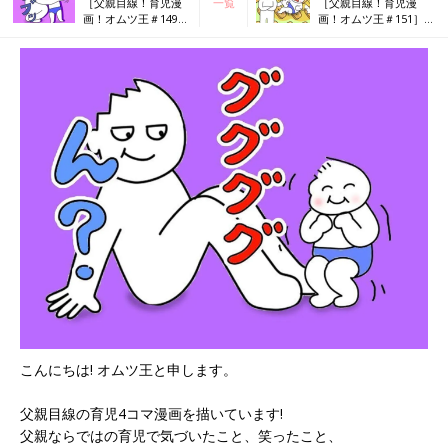
［父親目線！育児漫
一覧
［父親目線！育児漫
画！オムツ王＃149］
画！オムツ王＃151］
噛みついたその先に
ビスケット食べたい～
あるもの
～！
こんにちは! オムツ王と申します。
父親目線の育児4コマ漫画を描いています!
父親ならではの育児で気づいたこと、笑ったこと、