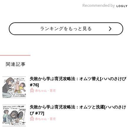
Recommended by
ランキングをもっと見る
一児の父。イクメン。 わかっているようなわかっていないよう
関連記事
な父親目線の育児漫画。 共働きの妻をサポートすべく日々奮闘
中!
失敗から学ぶ育児攻略法：オムツ替え[ハハのさけび
インスタグラムはこちら:
@omutsu_oh
#76]
赤ちゃん・育児
前の話
次の話
［父親目線！育児漫
一覧
［父親目線！育児漫
画！オムツ王＃149］
画！オムツ王＃151］
噛みついたその先に
失敗から学ぶ育児攻略法：オムツと洗濯[ハハのさけ
ビスケット食べたい～
あるもの
～！
び #77]
赤ちゃん・育児