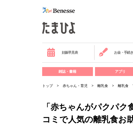
妊娠早見表
お金・手続
雑誌・書籍
アプリ
トップ
赤ちゃん・育児
離乳食
離乳食 
「赤ちゃんがパクパク
コミで人気の離乳食お