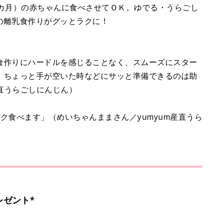
6カ月）の赤ちゃんに食べさせてＯＫ。ゆでる・うらごし
日の離乳食作りがグッとラクに！
食作りにハードルを感じることなく、スムーズにスター
、ちょっと手が空いた時などにサッと準備できるのは助
産直うらごしにんじん）
ク食べます」（めいちゃんままさん／yumyum産直うら
レゼント*