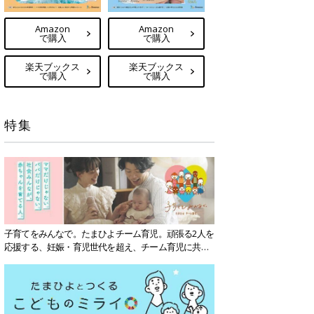
Amazon
Amazon
で購入
で購入
楽天ブックス
楽天ブックス
で購入
で購入
特集
子育てをみんなで。たまひよチーム育児。頑張る2人を
応援する、妊娠・育児世代を超え、チーム育児に共感
する社会を目指していきます。