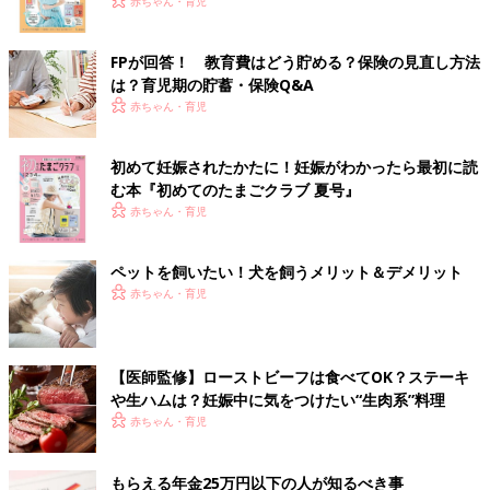
赤ちゃん・育児
FPが回答！ 教育費はどう貯める？保険の見直し方法
は？育児期の貯蓄・保険Q&A
赤ちゃん・育児
初めて妊娠されたかたに！妊娠がわかったら最初に読
む本『初めてのたまごクラブ 夏号』
赤ちゃん・育児
ペットを飼いたい！犬を飼うメリット＆デメリット
赤ちゃん・育児
【医師監修】ローストビーフは食べてOK？ステーキ
や生ハムは？妊娠中に気をつけたい“生肉系”料理
赤ちゃん・育児
もらえる年金25万円以下の人が知るべき事