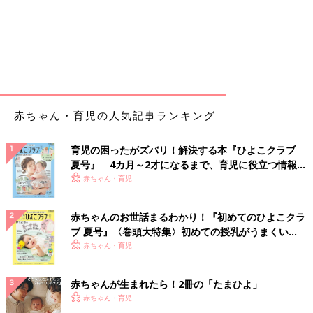
赤ちゃん・育児の人気記事ランキング
育児の困ったがズバリ！解決する本『ひよこクラブ
夏号』 4カ月～2才になるまで、育児に役立つ情報が
いっぱい！
赤ちゃん・育児
赤ちゃんのお世話まるわかり！『初めてのひよこクラ
ブ 夏号』〈巻頭大特集〉初めての授乳がうまくい
く！ おっぱい・ミルクの基本と夏のトラブル 解決テ
赤ちゃん・育児
ク
赤ちゃんが生まれたら！2冊の「たまひよ」
赤ちゃん・育児