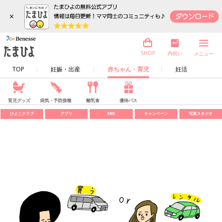
×
内祝い
SHOP
メニュー
TOP
妊娠・出産
赤ちゃん・育児
妊活
育児グッズ
病気・予防接種
離乳食
優待パス
ひよこクラブ
アプリ
SNS
キャンペーン
写真スタジオ