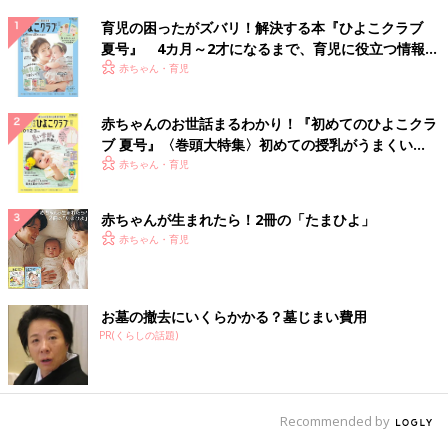
育児の困ったがズバリ！解決する本『ひよこクラブ
夏号』 4カ月～2才になるまで、育児に役立つ情報が
いっぱい！
赤ちゃん・育児
赤ちゃんのお世話まるわかり！『初めてのひよこクラ
ブ 夏号』〈巻頭大特集〉初めての授乳がうまくい
く！ おっぱい・ミルクの基本と夏のトラブル 解決テ
赤ちゃん・育児
ク
赤ちゃんが生まれたら！2冊の「たまひよ」
赤ちゃん・育児
お墓の撤去にいくらかかる？墓じまい費用
PR(くらしの話題)
Recommended by