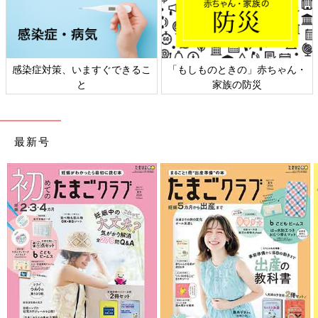
もしものときの」赤ちゃん・
日本外来小児科学会リーフレッ
六星
家族の防災
ト検討会
最新号