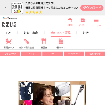
×
内祝い
SHOP
メニュー
TOP
妊娠・出産
赤ちゃん・育児
妊活
育児グッズ
病気・予防接種
離乳食
優待パス
ひよこクラブ
アプリ
SNS
キャンペーン
写真スタジオ