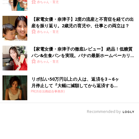
赤ちゃん・育児
【家電女優・奈津子】2度の流産と不育症を経ての出
産を振り返り。2歳児の育児や、仕事との両立は？
赤ちゃん・育児
【家電女優・奈津子の徹底レビュー】 絶品！低糖質
パン&生食パンを実現。パナの最新ホームベーカリー
は食卓の救世主だった
赤ちゃん・育児
リボ払い50万円以上の人は、返済を3～6ヶ
月停止して『大幅に減額してから返済する...
PR(渋谷法務総合事務所)
Recommended by