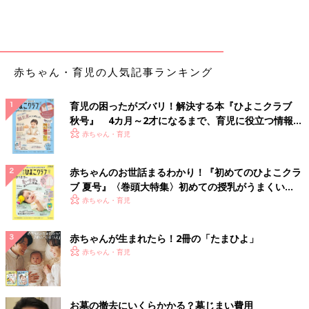
赤ちゃん・育児の人気記事ランキング
育児の困ったがズバリ！解決する本『ひよこクラブ
秋号』 4カ月～2才になるまで、育児に役立つ情報が
いっぱい！
赤ちゃん・育児
赤ちゃんのお世話まるわかり！『初めてのひよこクラ
ブ 夏号』〈巻頭大特集〉初めての授乳がうまくい
く！ おっぱい・ミルクの基本と夏のトラブル 解決テ
赤ちゃん・育児
ク
赤ちゃんが生まれたら！2冊の「たまひよ」
赤ちゃん・育児
お墓の撤去にいくらかかる？墓じまい費用