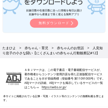
妊娠日数や生後日数に合った情報を毎日お届け
妊娠中から産後まで長く使える無料アプリ
無料ダウンロード
たまひよ
赤ちゃん・育児
赤ちゃんのお世話
人見知
り息子の小さな闘い【にくざんまいの赤ちゃん行動観察記#12】
ＡＢＪマークは、この電子書店・電子書籍配信サービスが、
著作権者からコンテンツ使用許諾を得た正規版配信サービス
であることを示す登録商標（登録番号 第11091000号）です。
ABJマークの詳細、ABJマークを掲示しているサービスの一覧
はこちら→
https://aebs.or.jp/
本サイトに掲載されている記事・写真・イラスト等のコンテンツの無断転載を禁じま
す。