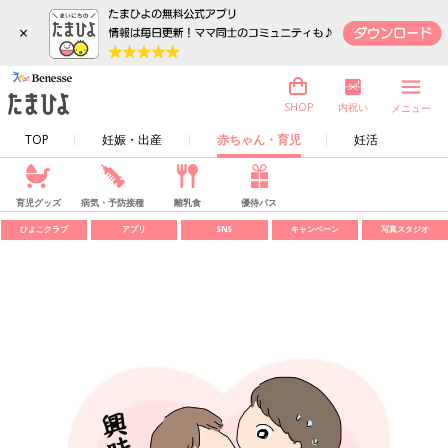
×
内祝い
SHOP
メニュー
TOP
妊娠・出産
赤ちゃん・育児
妊活
育児グッズ
病気・予防接種
離乳食
優待パス
ひよこクラブ
アプリ
SNS
キャンペーン
写真スタジオ