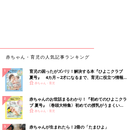
赤ちゃん・育児の人気記事ランキング
育児の困ったがズバリ！解決する本『ひよこクラブ
夏号』 4カ月～2才になるまで、育児に役立つ情報が
いっぱい！
赤ちゃん・育児
赤ちゃんのお世話まるわかり！『初めてのひよこクラ
ブ 夏号』〈巻頭大特集〉初めての授乳がうまくい
く！ おっぱい・ミルクの基本と夏のトラブル 解決テ
赤ちゃん・育児
ク
赤ちゃんが生まれたら！2冊の「たまひよ」