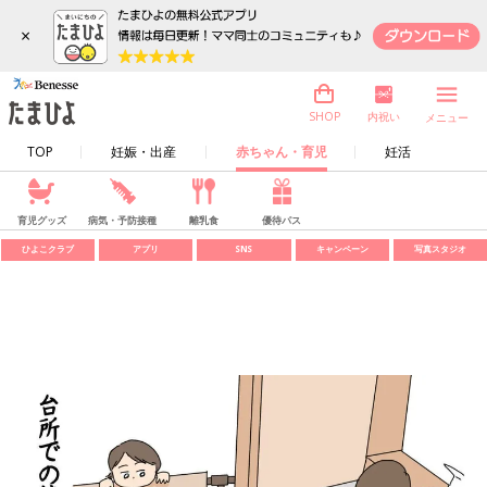
×
内祝い
SHOP
メニュー
TOP
妊娠・出産
赤ちゃん・育児
妊活
育児グッズ
病気・予防接種
離乳食
優待パス
ひよこクラブ
アプリ
SNS
キャンペーン
写真スタジオ