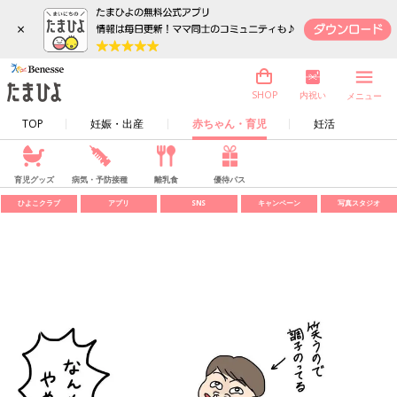
×
内祝い
SHOP
メニュー
TOP
妊娠・出産
赤ちゃん・育児
妊活
育児グッズ
病気・予防接種
離乳食
優待パス
ひよこクラブ
アプリ
SNS
キャンペーン
写真スタジオ