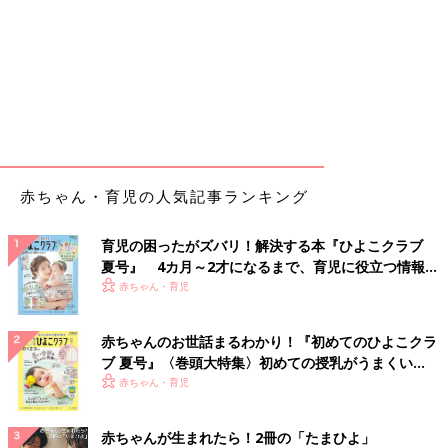
赤ちゃん・育児の人気記事ランキング
育児の困ったがズバリ！解決する本『ひよこクラブ
夏号』 4カ月～2才になるまで、育児に役立つ情報が
いっぱい！
赤ちゃん・育児
赤ちゃんのお世話まるわかり！『初めてのひよこクラ
ブ 夏号』〈巻頭大特集〉初めての授乳がうまくい
く！ おっぱい・ミルクの基本と夏のトラブル 解決テ
赤ちゃん・育児
ク
赤ちゃんが生まれたら！2冊の「たまひよ」