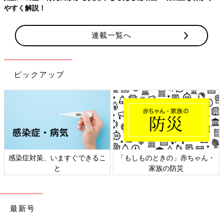
連載一覧へ
ピックアップ
もしものときの」赤ちゃん・
日本外来小児科学会リーフレッ
六星
家族の防災
ト検討会
最新号