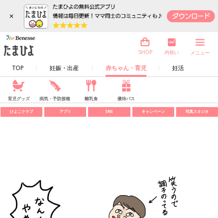
×
内祝い
SHOP
メニュー
TOP
妊娠・出産
赤ちゃん・育児
妊活
育児グッズ
病気・予防接種
離乳食
優待パス
ひよこクラブ
アプリ
SNS
キャンペーン
写真スタジオ