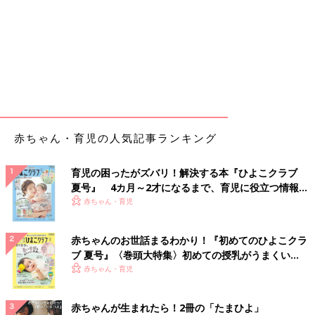
赤ちゃん・育児の人気記事ランキング
育児の困ったがズバリ！解決する本『ひよこクラブ
夏号』 4カ月～2才になるまで、育児に役立つ情報が
いっぱい！
赤ちゃん・育児
赤ちゃんのお世話まるわかり！『初めてのひよこクラ
ブ 夏号』〈巻頭大特集〉初めての授乳がうまくい
く！ おっぱい・ミルクの基本と夏のトラブル 解決テ
赤ちゃん・育児
ク
赤ちゃんが生まれたら！2冊の「たまひよ」