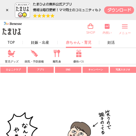
×
内祝い
SHOP
メニュー
TOP
妊娠・出産
赤ちゃん・育児
妊活
育児グッズ
病気・予防接種
離乳食
優待パス
ひよこクラブ
アプリ
SNS
キャンペーン
写真スタジオ