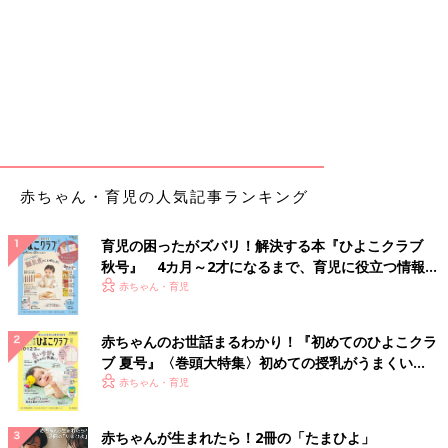
赤ちゃん・育児の人気記事ランキング
育児の困ったがズバリ！解決する本『ひよこクラブ
秋号』 4カ月～2才になるまで、育児に役立つ情報が
いっぱい！
赤ちゃん・育児
赤ちゃんのお世話まるわかり！『初めてのひよこクラ
ブ 夏号』〈巻頭大特集〉初めての授乳がうまくい
く！ おっぱい・ミルクの基本と夏のトラブル 解決テ
赤ちゃん・育児
ク
赤ちゃんが生まれたら！2冊の「たまひよ」